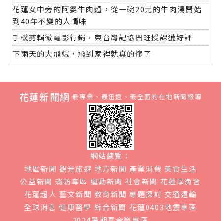
花蓮女中旁的阿婆牛肉麵，從一碗20元的牛肉湯開始
到40年不變的人情味
手機剪輯微電影行銷，東台灣記協開班授課獲好評
下雨天的大飛蛾，飛到家裡就真的慘了
花蓮新聞網
最專業、最迅速、最全面的在地新聞報導
網站總覽：
地區新聞
觀光旅遊
地方新聞
產業消費
美食生活
公益新聞
消防專區
運動新聞
社會新聞
花蓮區漁會
花蓮超人
藝文新聞
教育新聞
專題探討
交通運輸
全球消息
健康醫學
綜合新聞
花蓮0403地震專區
2024暑期夏令營專區