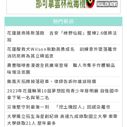
熱門新訊
花蓮建商捲款落跑 吉安「綠野仙蹤」整棟2.6億將法
拍
花蓮搜救犬Wilson執勤英勇成名 訓練意外墜落離世
消防局將為其立碑追思
壽豐咖啡香漫遊全民廣場登場 職人市集手作體驗品
味慢活氛圍
颱風天招牌掉落砸車，律師告訴你誰該賠償
2023年花蓮縣第10屆夢想起飛青少年發明展 自強國中
拿下第一名與第二名
災後堅守到最後一刻 「挖土機超人」因感染離世
大學獨立招生海星創紀錄 高達九成錄取國立大學 東華
大學錄取21人 歷年最多