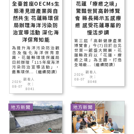
全臺首座OECMs生
花蓮「療癒之境」
態港見證產業與自
驚豔世貿高齡博覽
然共生 花蓮縣環保
會 縣長揭示五感療
局辦理海洋污染防
癒 感受花蓮專屬的
治宣導活動 深化海
慢活步調
洋保育知能
第三屆「高齡健康產業
博覽會」今(7)日於台北
為提升海洋污染防治觀
世貿一館盛大開展，花
念及強化海洋保育意
蓮縣政府以「花蓮‧療
識，花蓮縣環境保護局
癒之境」為主題，打造
日前辦理「115年度海洋
全場最...（繼續閱讀）
污染防治宣導活動」，
邀集環保...（繼續閱讀）
觀看人
2026-
次：
觀看人
08-07
2026-
8048
次：
08-07
8041
地方新聞
地方新聞