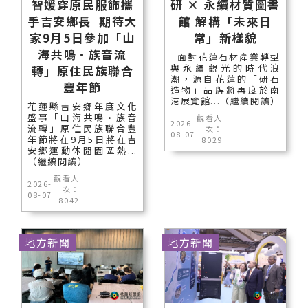
智媛穿原民服飾攜
研 × 永續材質圖書
手吉安鄉長 期待大
館 解構「未來日
家9月5日參加「山
常」新樣貌
海共鳴•族音流
面對花蓮石材產業轉型
與永續觀光的時代浪
轉」原住民族聯合
潮，源自花蓮的「研石
豐年節
造物」品牌將再度於南
港展覽館...（繼續閱讀）
花蓮縣吉安鄉年度文化
盛事「山海共鳴•族音
觀看人
2026-
流轉」原住民族聯合豐
次：
08-07
年節將在9月5日將在吉
8029
安鄉運動休閒園區熱...
（繼續閱讀）
觀看人
2026-
次：
08-07
8042
地方新聞
地方新聞