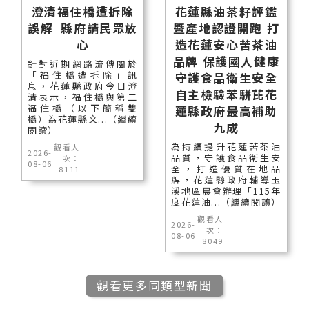
澄清福住橋遭拆除
花蓮縣油茶籽評鑑
誤解 縣府請民眾放
暨產地認證開跑 打
心
造花蓮安心苦茶油
品牌 保護國人健康
針對近期網路流傳關於
「福住橋遭拆除」訊
守護食品衛生安全
息，花蓮縣政府今日澄
自主檢驗苯駢芘花
清表示，福住橋與第二
福住橋（以下簡稱雙
蓮縣政府最高補助
橋）為花蓮縣文...（繼續
九成
閱讀）
為持續提升花蓮苦茶油
觀看人
2026-
品質，守護食品衛生安
次：
08-06
全，打造優質在地品
8111
牌，花蓮縣政府輔導玉
溪地區農會辦理「115年
度花蓮油...（繼續閱讀）
觀看人
2026-
次：
08-06
8049
觀看更多同類型新聞