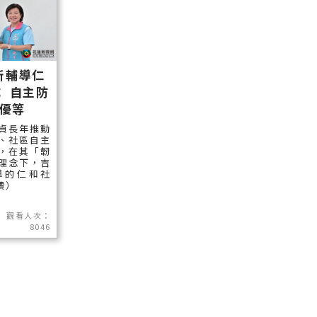
所輔導仁
 自主防
優等
貞長年推動
、社區自主
，在其「韌
理念下，吉
導的仁和社
讀）
觀看人次：
8046