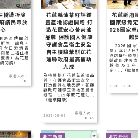
住橋遭拆除
花蓮縣油茶籽評鑑
花蓮縣府
縣府請民眾放
暨產地認證開跑 打
國家級肯定
心
造花蓮安心苦茶油
026國家
品牌 保護國人健康
越
網路流傳關於
遭拆除」訊息，
守護食品衛生安全
「2026國
府今日澄清表
獎」本月3日
自主檢驗苯駢芘花
橋與第二福住橋
酒店舉行頒獎
稱雙橋）為花蓮
蓮縣政府最高補助
縣政府建設處
繼續閱讀）
越獎及1座
九成
定，...（繼
為持續提升花蓮苦茶油品
觀看人次：
質，守護食品衛生安全，
8106
打造優質在地品牌，花蓮
2026-08-06
縣政府輔導玉溪地區農會
辦理「115年度花蓮油...
（繼續閱讀）
觀看人次：
2026-08-06
8045
地方新聞
地方新聞