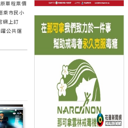
巴原單程票價
搭乘市民小
」官網上訂
踴躍公共運