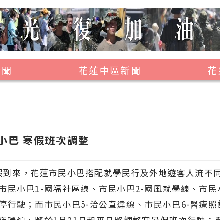
新聞
花蓮中區新聞
花
壽豐鄉
鳳林鎮
萬榮鄉
小巴 寒假班次調整
光復鄉
豐濱鄉
到來，花蓮市民小巴搭配就學民行及外地遊客人流不
市民小巴1-國福社區線、市民小巴2-國風就學線、市民
停行駛；而市民小巴5-洽公直達線、市民小巴6-醫療照
區夜環線，將於1月21日起平日將調整寒暑假班次行駛；