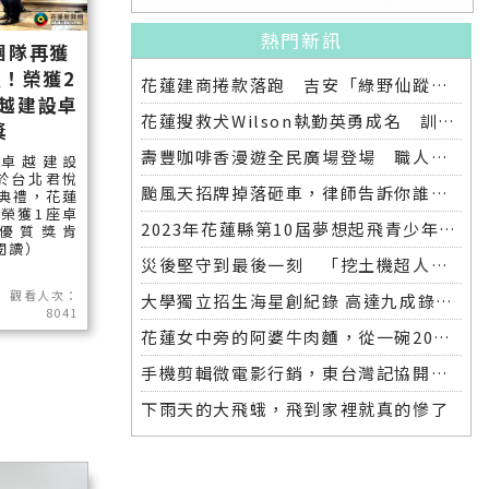
熱門新訊
團隊再獲
！榮獲2
花蓮建商捲款落跑 吉安「綠野仙蹤」整棟2.6億將法拍
卓越建設卓
花蓮搜救犬Wilson執勤英勇成名 訓練意外墜落離世 消防局將為其立碑追思
獎
壽豐咖啡香漫遊全民廣場登場 職人市集手作體驗品味慢活氛圍
家卓越建設
於台北君悅
颱風天招牌掉落砸車，律師告訴你誰該賠償
典禮，花蓮
榮獲1座卓
2023年花蓮縣第10屆夢想起飛青少年發明展 自強國中拿下第一名與第二名
優質獎肯
續閱讀）
災後堅守到最後一刻 「挖土機超人」因感染離世
觀看人次：
大學獨立招生海星創紀錄 高達九成錄取國立大學 東華大學錄取21人 歷年最多
8041
花蓮女中旁的阿婆牛肉麵，從一碗20元的牛肉湯開始到40年不變的人情味
手機剪輯微電影行銷，東台灣記協開班授課獲好評
下雨天的大飛蛾，飛到家裡就真的慘了