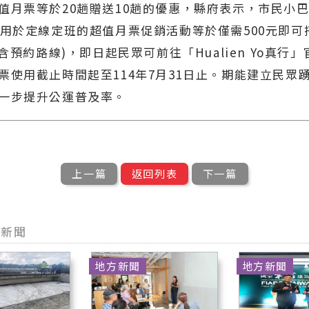
值月票等於20趟贈送10趟的優惠，縣府表示，市民小
適用於定線定班的超值月票促銷活動等於僅需500元即可
不含預約路線)，即日起民眾可前往「Hualien Yo真行
票使用截止時間起至114年7月31日止。期能建立民眾
一步提升公運普及率。
上一篇
返回列表
下一篇
型新聞
地方新聞
地方新聞