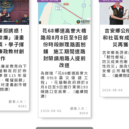
筆拒誘惑！
花68鄉道高寮大橋
吉安鄉公
校廉」漫畫
路段8月8日至9日部
和社區有成
獎，學子揮
份時段辦理路面刨
災再獲
廉政教材創
鋪 施工期間道路
吉安鄉長游淑
「韌性鄉城」
作
封閉請用路人提前
防災成果亮眼
改道
園廉潔教育向下
性防災」施政
蓮縣政府於昨
安鄉公所輔
為辦理「花68鄉道高寮大
舉辦115年度
區...（繼續閱
橋0918震災復建工
廉．曙耀誠巔」
程」，花蓮縣政府將於8
教材漫畫創作競
月8日至9日進行東側193
續閱讀）
2026-08-06
線路口至高寮...（繼續閱
讀）
觀看人次：
8043
觀看人次：
2026-08-06
8050