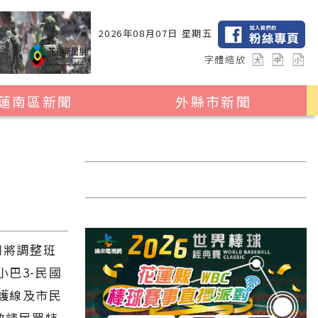
2026年08月07日 星期五
字體縮放
蓮南區新聞
外縣市新聞
瑞穗鄉
花蓮縣全區
玉里鎮
2024暑期夏令營專區
卓溪鄉
台北市
富里鄉
新北市
台中市
同將調整班
彰化縣
小巴3-民國
護線及市民
高雄市
敬請民眾特