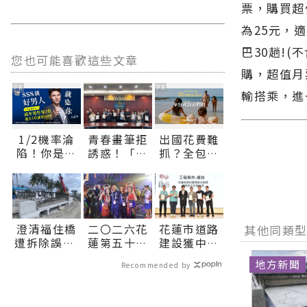
票，購買超
為25元，
巴30趟!(
您也可能喜歡這些文章
購，超值月
PR
PR
輸搭乘，進
1/2機率淪
青春畫筆拒
出國花費難
陷！你是好
誘惑！「洄
抓？全包式
男人還是渣
瀾校廉」漫
海島假期，
男？關鍵在
畫競賽頒
一價搞定食
這
獎，學子揮
宿玩樂，省
灑參與廉政
錢更省心！
教材創作∣
澄清福住橋
二〇二六花
花蓮市道路
其他同類
花蓮新聞網
遭拆除誤解
蓮第五十八
建設獲中央
官方網站各
縣府請民眾
屆國際少年
肯定 勇奪
類新聞－最
地方新聞
Recommended by
放心∣花蓮
運動會盛大
「2026馬路
快速的今日
新聞網官方
開幕 六十八
好行評選」
新聞報導 最
網站各類新
城逾千選手
優良、佳作
新的在地資