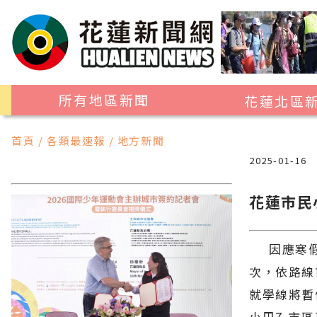
所有地區新聞
花蓮北區
花蓮市
首頁 / 各類最速報 / 地方新聞
吉安鄉
2025-01-16
新城鄉
花蓮市民
秀林鄉
因應寒假
次，依路線
就學線將暫
小巴7-市