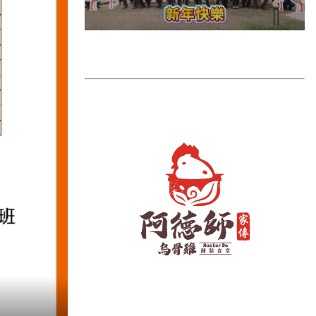
雲林縣
長濱鄉
台東市
池上鄉
鹿野鄉
彰化縣