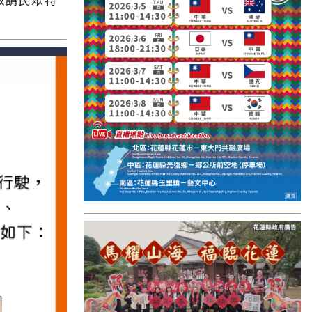
國外報導
台東縣
關山鎮
苗栗縣
其他地區
新竹市
和平鄉
台南市
澎湖縣
香港
台東市