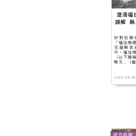
聞－最快速
齊聚花蓮∣
雙獎∣花蓮
訊！
的今日新聞
花蓮新聞網
新聞網官方
報導 最新的
官方網站各
網站各類新
澄清福
在地資訊！
類新聞－最
聞－最快速
誤解 
快速的今日
的今日新聞
新聞報導 最
報導 最新的
針對近期
新的在地資
在地資訊！
「福住橋
訊！
花蓮縣政
示，福住
（以下簡
縣文...（
2026-08-06
地方新聞