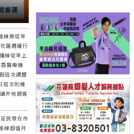
達線將從早
駛花蓮週邊行
照護線從早上
停靠醫療機
寒假班次調整
假日班次則維
運讓外地遊客
滿足民眾在市
路線超值月