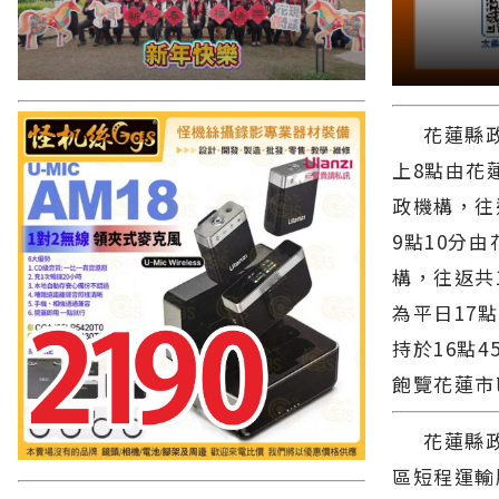
花蓮縣政府
上8點由花
政機構，往
9點10分
構，往返共
為平日17
持於16點4
飽覽花蓮
花蓮縣政府
區短程運輸