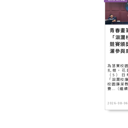
青春畫
「洄瀾
競賽頒
灑參與
為落實校
扎根，花
（5）日
「洄瀾校
校園廉潔
賽...（繼
2026-08-06