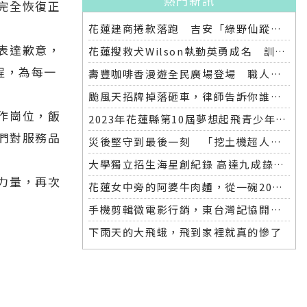
熱門新訊
完全恢復正
花蓮建商捲款落跑 吉安「綠野仙蹤」整棟2.6億將法拍
表達歉意，
花蓮搜救犬Wilson執勤英勇成名 訓練意外墜落離世 消防局將為其立碑追思
程，為每一
壽豐咖啡香漫遊全民廣場登場 職人市集手作體驗品味慢活氛圍
颱風天招牌掉落砸車，律師告訴你誰該賠償
作崗位，飯
2023年花蓮縣第10屆夢想起飛青少年發明展 自強國中拿下第一名與第二名
們對服務品
災後堅守到最後一刻 「挖土機超人」因感染離世
大學獨立招生海星創紀錄 高達九成錄取國立大學 東華大學錄取21人 歷年最多
力量，再次
花蓮女中旁的阿婆牛肉麵，從一碗20元的牛肉湯開始到40年不變的人情味
手機剪輯微電影行銷，東台灣記協開班授課獲好評
下雨天的大飛蛾，飛到家裡就真的慘了