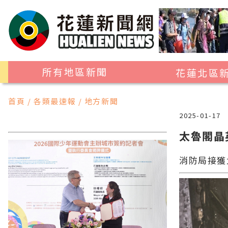
所有地區新聞
花蓮北區
花蓮市
首頁 / 各類最速報 / 地方新聞
吉安鄉
2025-01-17
新城鄉
太魯閣晶
秀林鄉
消防局接獲