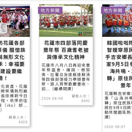
地方新聞
地方新聞
訪花蓮各部
花蓮市四部落同慶
韓國啦啦
祭儀 關懷族
豐年祭 百歲耆老披
智媛穿原
與無形文化
肩傳承文化精神
手吉安鄉長
承：幸福要
家9月5日
花蓮市八月八日再迎來豐
年祭盛會，磯固、根努
、建設要繼
海共鳴•
夷、拉署旦及達蘇達蘇湳
續！
轉」原住
等四個部落接力舉辦豐年
祭，族人齊聚歡慶豐收、
豐年
文化資產，花蓮
迎...（繼續閱讀）
歲時祭儀熱烈展
花蓮縣吉安鄉
縣長徐榛蔚今日
觀看人次：
事「山海共
2026-08-08
行程，依序前往
8042
轉」原住民族
iku）部...
將在9月5日
讀）
動休閒園區熱.
讀）
觀看人次：
8026
2026-08-07