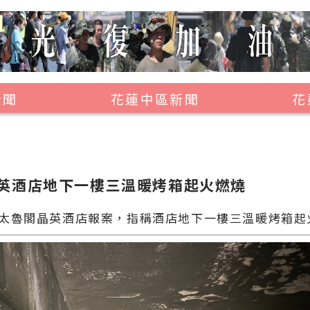
新聞
花蓮中區新聞
花
壽豐鄉
鳳林鎮
萬榮鄉
英酒店地下一樓三溫暖烤箱起火燃燒
光復鄉
太魯閣晶英酒店報案，指稱酒店地下一樓三溫暖烤箱起
豐濱鄉