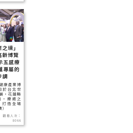
癒之境」
高齡博覽
示五感療
蓮專屬的
步調
健康產業博
)日於台北世
展，花蓮縣
蓮‧療癒之
，打造全場
讀）
觀看人次：
8066