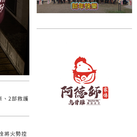
雲林縣
長濱鄉
台東市
池上鄉
鹿野鄉
彰化縣
車、2部救護
栓將火勢控