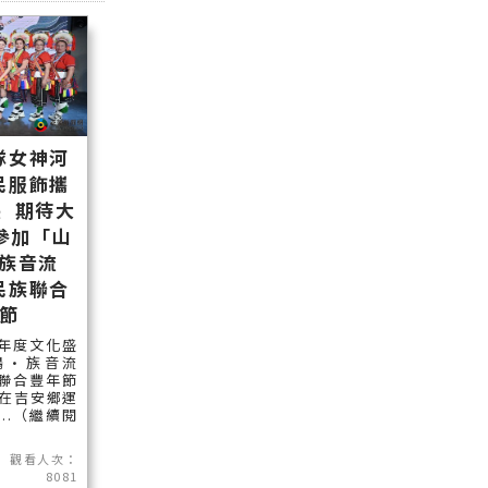
隊女神河
民服飾攜
 期待大
參加「山
族音流
民族聯合
節
年度文化盛
鳴•族音流
聯合豐年節
將在吉安鄉運
..（繼續閱
觀看人次：
8081