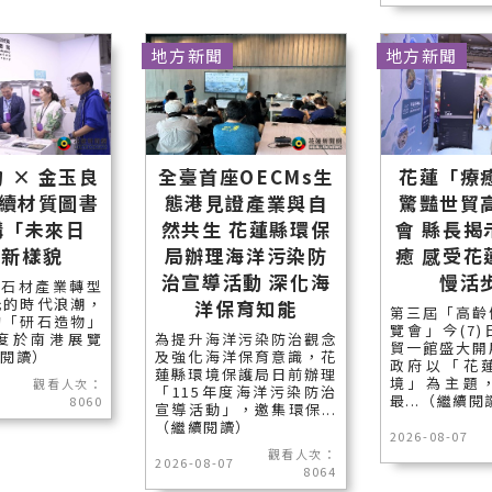
地方新聞
地方新聞
 × 金玉良
全臺首座OECMs生
花蓮「療
永續材質圖書
態港見證產業與自
驚豔世貿
構「未來日
然共生 花蓮縣環保
會 縣長揭
」新樣貌
局辦理海洋污染防
癒 感受花
治宣導活動 深化海
慢活
石材產業轉型
光的時代浪潮，
洋保育知能
第三屆「高齡
的「研石造物」
覽會」今(7
度於南港展覽
為提升海洋污染防治觀念
貿一館盛大開
續閱讀）
及強化海洋保育意識，花
政府以「花
蓮縣環境保護局日前辦理
境」為主題
觀看人次：
「115年度海洋污染防治
最...（繼續閱
8060
宣導活動」，邀集環保...
（繼續閱讀）
2026-08-07
觀看人次：
2026-08-07
8064