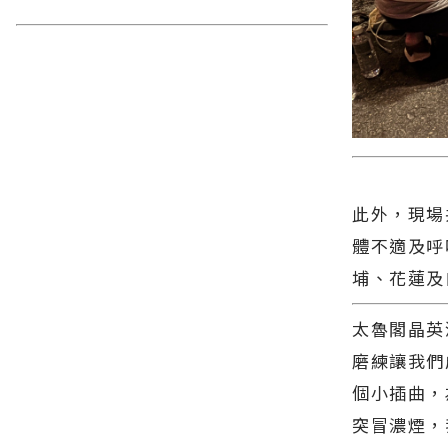
此外，現場
體不適及呼
埔、花蓮及
太魯閣晶英
磨練讓我們
個小插曲，
突冒濃煙，