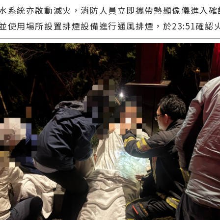
水系統亦啟動滅火，消防人員立即攜帶熱顯像儀進入確
並使用場所設置排煙設備進行通風排煙，於23:51確認