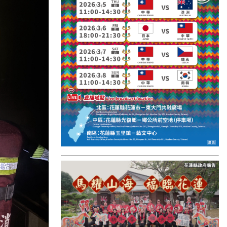
國外報導
台東縣
關山鎮
苗栗縣
其他地區
新竹市
和平鄉
台南市
澎湖縣
香港
台東市