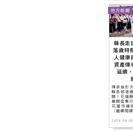
地方新聞
縣長走
落歲時
人健康
資產傳
延續
傳承無形
縣各部落
開！花蓮
展開密集
花蓮市磯固（
（繼續閱
2026-08-08