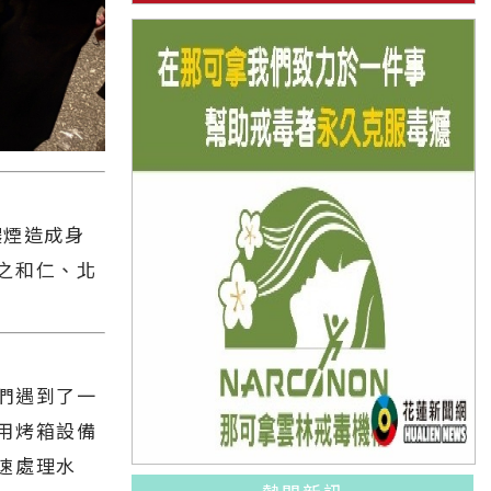
濃煙造成身
之和仁、北
們遇到了一
用烤箱設備
速處理水