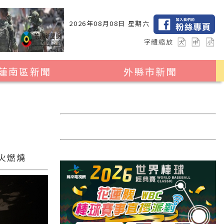
2026年08月08日 星期六
字體縮放
蓮南區新聞
外縣市新聞
瑞穗鄉
花蓮縣全區
玉里鎮
2024暑期夏令營專區
卓溪鄉
台北市
富里鄉
新北市
火燃燒
台中市
彰化縣
高雄市