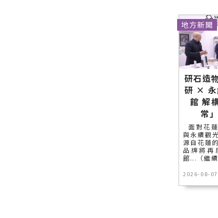
地方新聞
研石造物
研 × 
館 解
常
面對花蓮
與永續觀
源自花蓮
品牌將再
館...（繼
2026-08-07