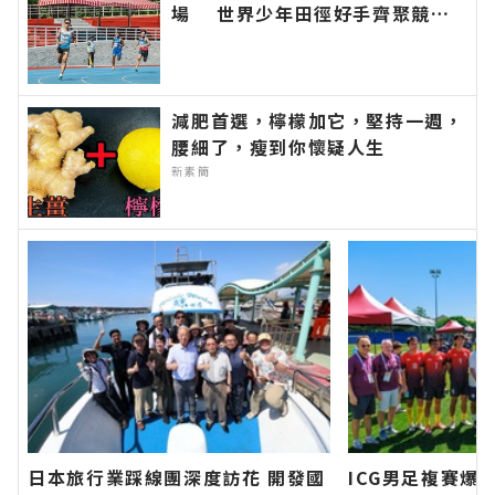
場 世界少年田徑好手齊聚競
技 地主花蓮展現運動城市魅力∣
花蓮新聞網官方網站各類新聞－最
快速的今日新聞報導 最新的在地
資訊！
減肥首選，檸檬加它，堅持一週，
腰細了，瘦到你懷疑人生
新素簡
日本旅行業踩線團深度訪花 開發國
ICG男足複賽爆