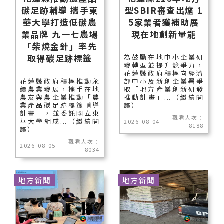
碳足跡輔導 攜手東
型SBIR審查出爐 1
華大學打造低碳農
5家業者獲補助展
業品牌 九一七農場
現在地創新量能
「柴燒金針」率先
取得碳足跡標籤
為鼓勵在地中小企業研
發轉型並提升競爭力，
花蓮縣政府積極向經濟
花蓮縣政府積極推動永
部中小及新創企業署爭
續農業發展，攜手在地
取「地方產業創新研發
農友與農企業推動「農
推動計畫」...（繼續閱
業產品碳足跡標籤輔導
讀）
計畫」，並委託國立東
觀看人次：
華大學組成...（繼續閱
2026-08-04
8188
讀）
觀看人次：
2026-08-05
8034
地方新聞
地方新聞