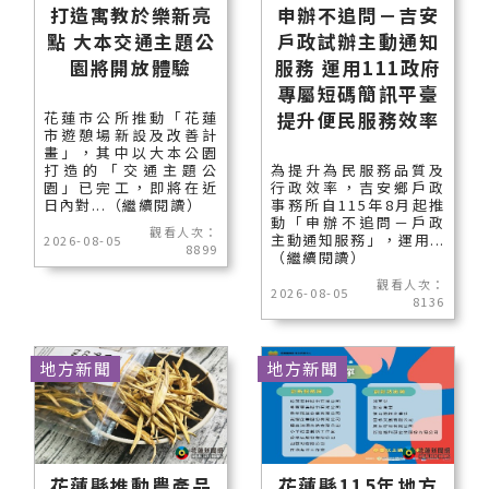
打造寓教於樂新亮
申辦不追問－吉安
點 大本交通主題公
戶政試辦主動通知
園將開放體驗
服務 運用111政府
專屬短碼簡訊平臺
提升便民服務效率
花蓮市公所推動「花蓮
市遊憩場新設及改善計
畫」，其中以大本公園
打造的「交通主題公
為提升為民服務品質及
園」已完工，即將在近
行政效率，吉安鄉戶政
日內對...（繼續閱讀）
事務所自115年8月起推
動「申辦不追問－戶政
觀看人次：
主動通知服務」，運用...
2026-08-05
8899
（繼續閱讀）
觀看人次：
2026-08-05
8136
地方新聞
地方新聞
花蓮縣推動農產品
花蓮縣115年地方