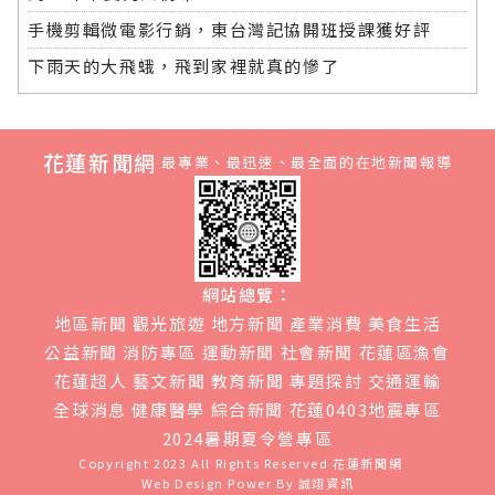
手機剪輯微電影行銷，東台灣記協開班授課獲好評
下雨天的大飛蛾，飛到家裡就真的慘了
花蓮新聞網
最專業、最迅速、最全面的在地新聞報導
網站總覽：
地區新聞
觀光旅遊
地方新聞
產業消費
美食生活
公益新聞
消防專區
運動新聞
社會新聞
花蓮區漁會
花蓮超人
藝文新聞
教育新聞
專題探討
交通運輸
全球消息
健康醫學
綜合新聞
花蓮0403地震專區
2024暑期夏令營專區
Copyright 2023 All Rights Reserved
花蓮新聞網
Web Design Power By
誠翊資訊