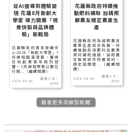
從AI搜尋到體驗變
花蓮縣政府持續推
現 花蓮8月新創大
動肥料補助 加碼照
學堂 接力開展「視
顧農友穩定農業生
覺快製與品牌體
產
驗」新戰局
花蓮縣政府為減輕農友
農業生產成本負擔，持
花蓮縣政府青年發展中
續推動各項肥料及農業
心2026「新創大學堂」7
資材補助措施，協助農
月課程圓滿落幕，獲得
友取得耕作所需資材，
在地創業青年熱烈迴
穩定田間管...（繼續閱
響。7月課程聚焦以數位
讀）
行銷...（繼續閱讀）
觀看人次：
觀看人次：
2026-08-04
2026-08-04
8081
8046
觀看更多同類型新聞