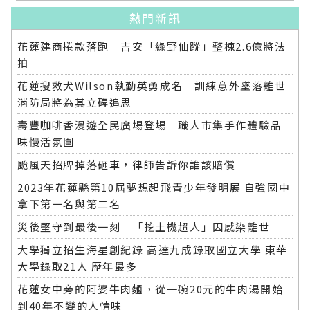
熱門新訊
花蓮建商捲款落跑 吉安「綠野仙蹤」整棟2.6億將法
拍
花蓮搜救犬Wilson執勤英勇成名 訓練意外墜落離世
消防局將為其立碑追思
壽豐咖啡香漫遊全民廣場登場 職人市集手作體驗品
味慢活氛圍
颱風天招牌掉落砸車，律師告訴你誰該賠償
2023年花蓮縣第10屆夢想起飛青少年發明展 自強國中
拿下第一名與第二名
災後堅守到最後一刻 「挖土機超人」因感染離世
大學獨立招生海星創紀錄 高達九成錄取國立大學 東華
大學錄取21人 歷年最多
花蓮女中旁的阿婆牛肉麵，從一碗20元的牛肉湯開始
到40年不變的人情味