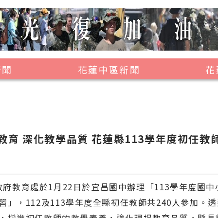
新聞
花蓮中區新聞
花
壽豐鄉
鳳林鎮
萬榮鄉
教育 深化教學品質 花蓮縣113學年度初任教
光復鄉
豐濱鄉
教育處於1月22日於宜昌國中辦理「113學年度國中
習」，112及113學年度全縣初任教師共240人參加。
，增進初任教師的教學素養，強化現場教育品質，縣長