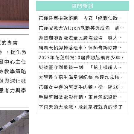
熱門新訊
花蓮建商捲款落跑 吉安「綠野仙蹤」整棟2.6億將法拍
花蓮搜救犬Wilson執勤英勇成名 訓練意外墜落離世 消防局將為其立碑追思
壽豐咖啡香漫遊全民廣場登場 職人市集手作體驗品味慢活氛圍
輯的專書
颱風天招牌掉落砸車，律師告訴你誰該賠償
略》，提供教
2023年花蓮縣第10屆夢想起飛青少年發明展 自強國中拿下第一名與第二名
發中心主任
災後堅守到最後一刻 「挖土機超人」因感染離世
效教學策略
大學獨立招生海星創紀錄 高達九成錄取國立大學 東華大學錄取21人 歷年最多
與與深化概
花蓮女中旁的阿婆牛肉麵，從一碗20元的牛肉湯開始到40年不變的人情味
思考力與學
手機剪輯微電影行銷，東台灣記協開班授課獲好評
下雨天的大飛蛾，飛到家裡就真的慘了