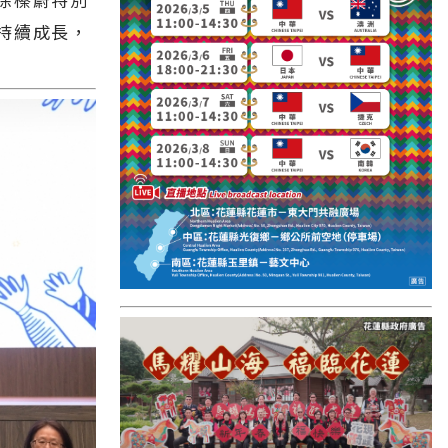
國外報導
持續成長，
台東縣
關山鎮
苗栗縣
其他地區
新竹市
和平鄉
台南市
澎湖縣
香港
台東市