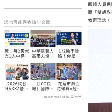
回饋人員進
而「雙語教
教育理念。
您也可能喜歡這些文章
PR
PR
驚！每2男就
中華演藝人
1/2機率淪
有1人中標？
高爾夫協會
陷！你是好
不可能吧？
傳愛 捐贈秀
男人還是渣
林鄉、瑞穗
男？關鍵在
鄉衛生所醫
這
療巡迴車 縣
長代表花蓮
2026縱谷
《ICG快
花蓮市熱血
鄉親表達感
HAKKA音樂
報》國際少
陀螺賽x超嗨
謝∣花蓮新
節樂團晚會
年運動會游
演唱會
聞網官方網
Recommended by
8/15客家文
泳池畔傳捷
8/22、23接
站各類新聞
化園區熱情
報 中華臺北
力登場∣花
－最快速的
開唱∣花蓮
泳將摘2金∣
蓮新聞網官
今日新聞報