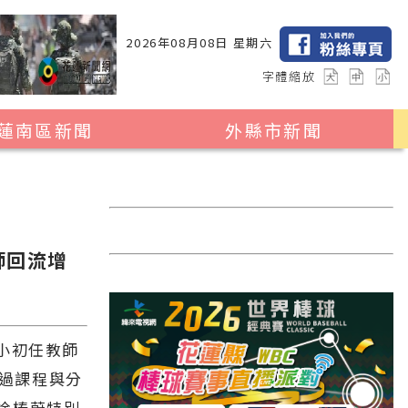
2026年08月08日 星期六
字體縮放
蓮南區新聞
外縣市新聞
瑞穗鄉
花蓮縣全區
玉里鎮
2024暑期夏令營專區
卓溪鄉
台北市
師回流增
富里鄉
新北市
台中市
彰化縣
小初任教師
透過課程與分
高雄市
徐榛蔚特別