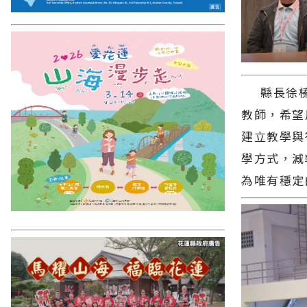
縣長徐榛
教師，希望
建立教學與
學方式，減
為唯有穩定