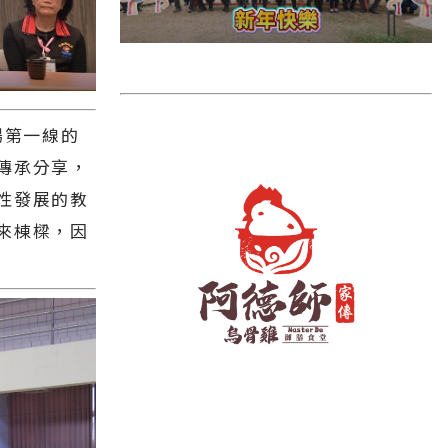
雲林縣
長濱鄉
台東市
池上鄉
場第一線的
鹿野鄉
傳承分享，
性發展的教
彰化縣
來棟樑，因