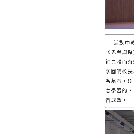
新聞網官方
花蓮新聞網
方網站各類
導 最新的在
網站各類新
官方網站各
新聞－最快
地資訊！
聞－最快速
類新聞－最
速的今日新
的今日新聞
快速的今日
聞報導 最新
報導 最新的
新聞報導 最
的在地資
在地資訊！
新的在地資
訊！
訊！
活動中教
《思考與探
師具體而有
李國明校長
為基石，逐
念學習的２
習成效。