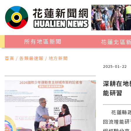
所有地區新聞
花蓮北區
花蓮市
首頁 / 各類最速報 / 地方新聞
吉安鄉
2025-01-22
新城鄉
深耕在地
秀林鄉
能研習
花蓮縣政府
回流增能研
組經驗分享