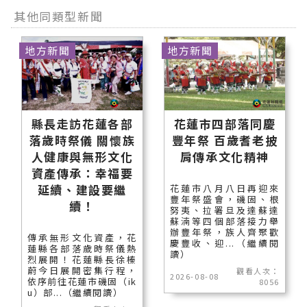
其他同類型新聞
地方新聞
地方新聞
縣長走訪花蓮各部
花蓮市四部落同慶
落歲時祭儀 關懷族
豐年祭 百歲耆老披
人健康與無形文化
肩傳承文化精神
資產傳承：幸福要
延續、建設要繼
花蓮市八月八日再迎來
豐年祭盛會，磯固、根
續！
努夷、拉署旦及達蘇達
蘇湳等四個部落接力舉
辦豐年祭，族人齊聚歡
傳承無形文化資產，花
慶豐收、迎...（繼續閱
蓮縣各部落歲時祭儀熱
讀）
烈展開！花蓮縣長徐榛
蔚今日展開密集行程，
觀看人次：
2026-08-08
依序前往花蓮市磯固（ik
8056
u）部...（繼續閱讀）