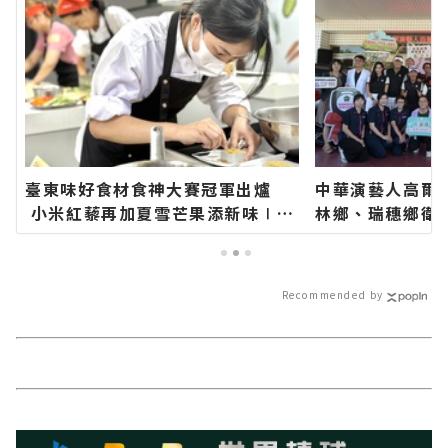
臺東味好食材食神大賽冠軍出爐
中華演藝人高爾
小米紅藜再加夏雪芒果添新味∣花
林鄉、瑞穗鄉衛
蓮新聞網官方網站各類新聞－最快
長代表花蓮鄉親
速的今日新聞報導 最新的在地資
聞網官方網站各
訊！
今日新聞報導 
Recommended by