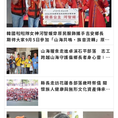
韓國啦啦隊女神河智媛穿原民服飾攜手吉安鄉長
期待大家9月5日參加「山海共鳴•族音流轉」原住
民族聯合豐年節∣花蓮新聞網官方網站各類新聞－
山海暖食走進卓溪石平部落 志工
最快速的今日新聞報導 最新的在地資訊！
跨越山海守護偏鄉長者身心靈∣花
蓮新聞網官方網站各類新聞－最快
速的今日新聞報導 最新的在地資
訊！
縣長走訪花蓮各部落歲時祭儀 關
懷族人健康與無形文化資產傳承：
幸福要延續、建設要繼續！∣花蓮
新聞網官方網站各類新聞－最快速
的今日新聞報導 最新的在地資
訊！