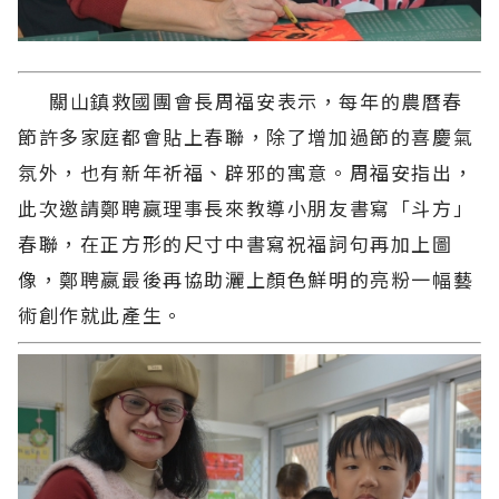
關山鎮救國團會長周福安表示，每年的農曆春
節許多家庭都會貼上春聯，除了增加過節的喜慶氣
氛外，也有新年祈福、辟邪的寓意。周福安指出，
此次邀請鄭聘嬴理事長來教導小朋友書寫「斗方」
春聯，在正方形的尺寸中書寫祝福詞句再加上圖
像，鄭聘嬴最後再協助灑上顏色鮮明的亮粉一幅藝
術創作就此產生。