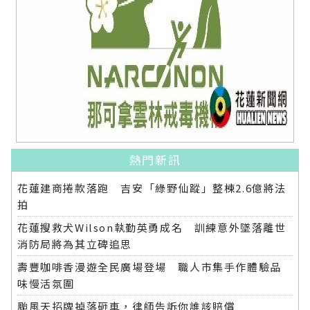
熱門新訊
花蓮建商捲款落跑 吉安「綠野仙蹤」整棟2.6億將法
拍
花蓮搜救犬Wilson執勤英勇成名 訓練意外墜落離世
消防局將為其立碑追思
壽豐咖啡香漫遊全民廣場登場 職人市集手作體驗品
味慢活氛圍
颱風天招牌掉落砸車，律師告訴你誰該賠償