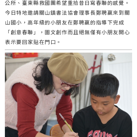
公所、臺東縣救國團希望重拾昔日寫春聯的感覺。
今日特地邀請關山鎮書法協會理事長鄭聘嬴來到關
山國小，高年級的小朋友在鄭聘嬴的指導下完成
「創意春聯」，圖文創作而且絕無僅有小朋友開心
表示要回家貼在門口。