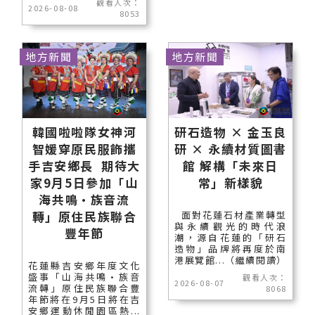
觀看人次：
2026-08-08
8053
地方新聞
地方新聞
韓國啦啦隊女神河
研石造物 × 金玉良
智媛穿原民服飾攜
研 × 永續材質圖書
手吉安鄉長 期待大
館 解構「未來日
家9月5日參加「山
常」新樣貌
海共鳴•族音流
轉」原住民族聯合
面對花蓮石材產業轉型
與永續觀光的時代浪
豐年節
潮，源自花蓮的「研石
造物」品牌將再度於南
港展覽館...（繼續閱讀）
花蓮縣吉安鄉年度文化
盛事「山海共鳴•族音
觀看人次：
2026-08-07
流轉」原住民族聯合豐
8068
年節將在9月5日將在吉
安鄉運動休閒園區熱...