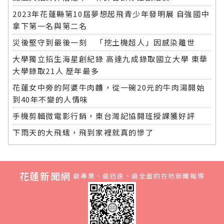
2023年花蓮縣第10屆夢想起飛青少年發明展 自強國中
拿下第一名與第二名
災後堅守到最後一刻 「挖土機超人」因感染離世
大學獨立招生海星創紀錄 高達九成錄取國立大學 東華
大學錄取21人 歷年最多
花蓮女中旁的阿婆牛肉麵，從一碗20元的牛肉湯開始
到40年不變的人情味
手機剪輯微電影行銷，東台灣記協開班授課獲好評
下雨天的大飛蛾，飛到家裡就真的慘了
花蓮新聞網
最專業、最迅速、最全面的在地新聞報導