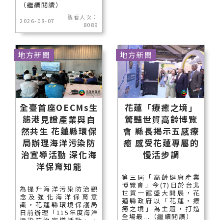
（繼續閱讀）
觀看人次：
2026-08-07
8089
地方新聞
地方新聞
全臺首座OECMs生
花蓮「療癒之境」
態港見證產業與自
驚豔世貿高齡博覽
然共生 花蓮縣環保
會 縣長揭示五感療
局辦理海洋污染防
癒 感受花蓮專屬的
治宣導活動 深化海
慢活步調
洋保育知能
第三屆「高齡健康產業
博覽會」今(7)日於台北
為提升海洋污染防治觀
世貿一館盛大開展，花
念及強化海洋保育意
蓮縣政府以「花蓮‧療
識，花蓮縣環境保護局
癒之境」為主題，打造
日前辦理「115年度海洋
全場最...（繼續閱讀）