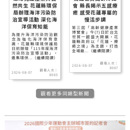
然共生 花蓮縣環保
會 縣長揭示五感療
局辦理海洋污染防
癒 感受花蓮專屬的
治宣導活動 深化海
慢活步調
洋保育知能
第三屆「高齡健康產業
博覽會」今(7)日於台北
為提升海洋污染防治觀
世貿一館盛大開展，花
念及強化海洋保育意
蓮縣政府以「花蓮‧療
識，花蓮縣環境保護局
癒之境」為主題，打造
日前辦理「115年度海洋
全場最...（繼續閱讀）
污染防治宣導活動」，
邀集環保...（繼續閱讀）
觀看人次：
2026-08-07
8067
觀看人次：
2026-08-07
8065
觀看更多同類型新聞