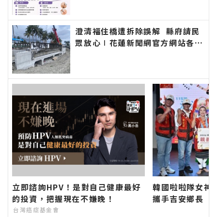
邁向創業之路∣花蓮新聞網官方網
站各類新聞－最快速的今日新聞報
導 最新的在地資訊！
澄清福住橋遭拆除誤解 縣府請民
眾放心∣花蓮新聞網官方網站各類
新聞－最快速的今日新聞報導 最
新的在地資訊！
立即諮詢HPV！是對自己健康最好
韓國啦啦隊女神
的投資，把握現在不嫌晚！
攜手吉安鄉長 期
加「山海共鳴•
台灣癌症基金會