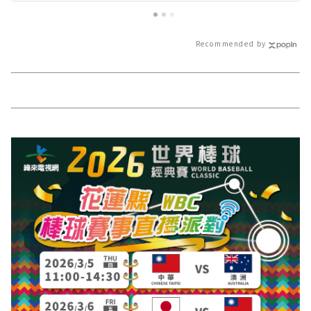
族聯合豐年節∣
站各類新聞－最
導 最新的在地資
Recommended by