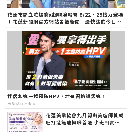
花蓮市熱血陀螺賽x超嗨演唱會 8/22、23接力登場
∣花蓮新聞網官方網站各類新聞－最快速的今日新
聞報導 最新的在地資訊！
伴侶和妳一起預防HPV，才有資格說愛妳！
台灣癌症基金會
花蓮美業協會九月開辦美容師養成
班打造無痛轉職首選 小班制實作
教學協助零基礎學員建立扎實技術