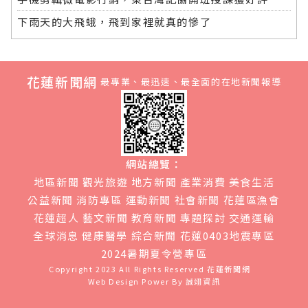
下雨天的大飛蛾，飛到家裡就真的慘了
花蓮新聞網
最專業、最迅速、最全面的在地新聞報導
網站總覽：
地區新聞
觀光旅遊
地方新聞
產業消費
美食生活
公益新聞
消防專區
運動新聞
社會新聞
花蓮區漁會
花蓮超人
藝文新聞
教育新聞
專題探討
交通運輸
全球消息
健康醫學
綜合新聞
花蓮0403地震專區
2024暑期夏令營專區
Copyright 2023 All Rights Reserved
花蓮新聞網
Web Design Power By
誠翊資訊