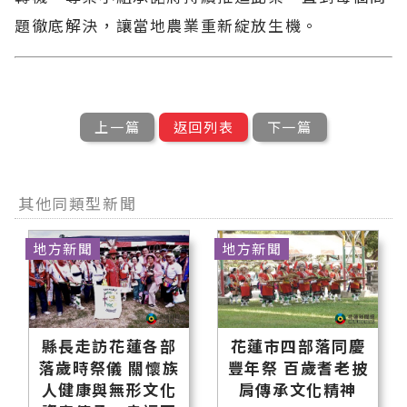
題徹底解決，讓當地農業重新綻放生機。
上一篇
返回列表
下一篇
其他同類型新聞
地方新聞
地方新聞
縣長走訪花蓮各部
花蓮市四部落同慶
落歲時祭儀 關懷族
豐年祭 百歲耆老披
人健康與無形文化
肩傳承文化精神