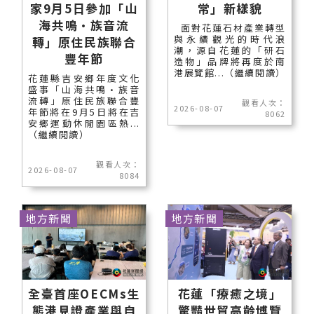
家9月5日參加「山
常」新樣貌
海共鳴•族音流
面對花蓮石材產業轉型
與永續觀光的時代浪
轉」原住民族聯合
潮，源自花蓮的「研石
豐年節
造物」品牌將再度於南
港展覽館...（繼續閱讀）
花蓮縣吉安鄉年度文化
盛事「山海共鳴•族音
流轉」原住民族聯合豐
觀看人次：
2026-08-07
年節將在9月5日將在吉
8062
安鄉運動休閒園區熱...
（繼續閱讀）
觀看人次：
2026-08-07
8084
地方新聞
地方新聞
全臺首座OECMs生
花蓮「療癒之境」
態港見證產業與自
驚豔世貿高齡博覽