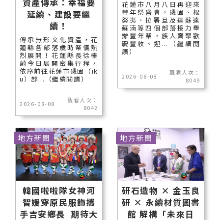
資產傳承：幸福要
花蓮市八月八日再迎來
豐年祭盛會，磯固、根
延續、建設要繼
努夷、拉署旦及達蘇達
續！
蘇湳等四個部落接力舉
辦豐年祭，族人齊聚歡
傳承無形文化資產，花
慶豐收、迎...（繼續閱
蓮縣各部落歲時祭儀熱
讀）
烈展開！花蓮縣長徐榛
蔚今日展開密集行程，
依序前往花蓮市磯固（ik
觀看人次：
2026-08-08
u）部...（繼續閱讀）
8049
觀看人次：
2026-08-08
8042
地方新聞
地方新聞
韓國啦啦隊女神河
研石造物 × 金玉良
智媛穿原民服飾攜
研 × 永續材質圖書
手吉安鄉長 期待大
館 解構「未來日