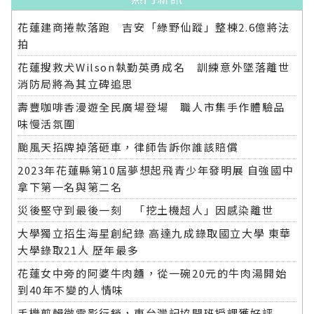
花蓮建商捲款落跑 吉安「綠野仙蹤」整棟2.6億將法
拍
花蓮搜救犬Wilson執勤英勇成名 訓練意外墜落離世
消防局將為其立碑追思
壽豐咖啡香漫遊全民廣場登場 職人市集手作體驗品
味慢活氛圍
颱風天招牌掉落砸車，律師告訴你誰該賠償
2023年花蓮縣第10屆夢想起飛青少年發明展 自強國中
拿下第一名與第二名
災後堅守到最後一刻 「挖土機超人」因感染離世
大學獨立招生海星創紀錄 高達九成錄取國立大學 東華
大學錄取21人 歷年最多
花蓮女中旁的阿婆牛肉麵，從一碗20元的牛肉湯開始
到40年不變的人情味
手機剪輯微電影行銷，東台灣記協開班授課獲好評