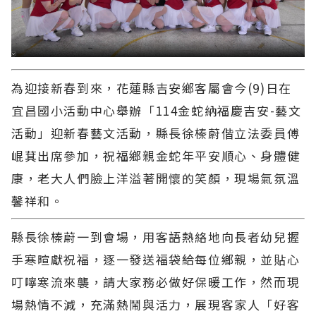
為迎接新春到來，花蓮縣吉安鄉客屬會今(9)日在
宜昌國小活動中心舉辦「114金蛇納福慶吉安-藝文
活動」迎新春藝文活動，縣長徐榛蔚偕立法委員傅
崐萁出席參加，祝福鄉親金蛇年平安順心、身體健
康，老大人們臉上洋溢著開懷的笑顏，現場氣氛溫
馨祥和。
縣長徐榛蔚一到會場，用客語熱絡地向長者幼兒握
手寒暄獻祝福，逐一發送福袋給每位鄉親，並貼心
叮嚀寒流來襲，請大家務必做好保暖工作，然而現
場熱情不減，充滿熱鬧與活力，展現客家人「好客