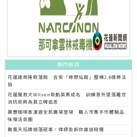
熱門新訊
花蓮建商捲款落跑 吉安「綠野仙蹤」整棟2.6億將法
拍
花蓮搜救犬Wilson執勤英勇成名 訓練意外墜落離世
消防局將為其立碑追思
壽豐咖啡香漫遊全民廣場登場 職人市集手作體驗品
味慢活氛圍
颱風天招牌掉落砸車，律師告訴你誰該賠償