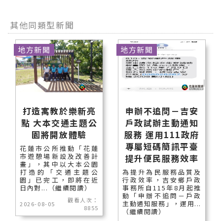
其他同類型新聞
地方新聞
地方新聞
打造寓教於樂新亮
申辦不追問－吉安
點 大本交通主題公
戶政試辦主動通知
園將開放體驗
服務 運用111政府
專屬短碼簡訊平臺
花蓮市公所推動「花蓮
市遊憩場新設及改善計
提升便民服務效率
畫」，其中以大本公園
打造的「交通主題公
為提升為民服務品質及
園」已完工，即將在近
行政效率，吉安鄉戶政
日內對...（繼續閱讀）
事務所自115年8月起推
動「申辦不追問－戶政
觀看人次：
主動通知服務」，運用...
2026-08-05
8855
（繼續閱讀）