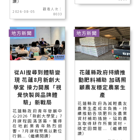
讀）
觀看人次：
2026-08-05
8033
地方新聞
地方新聞
從AI搜尋到體驗變
花蓮縣政府持續推
現 花蓮8月新創大
動肥料補助 加碼照
學堂 接力開展「視
顧農友穩定農業生
覺快製與品牌體
產
驗」新戰局
花蓮縣政府為減輕農友
農業生產成本負擔，持
花蓮縣政府青年發展中
續推動各項肥料及農業
心2026「新創大學堂」7
資材補助措施，協助農
月課程圓滿落幕，獲得
友取得耕作所需資材，
在地創業青年熱烈迴
穩定田間管...（繼續閱
響。7月課程聚焦以數位
讀）
行銷...（繼續閱讀）