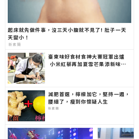
起床就先做件事，沒三天小腹就不見了! 肚子一天
天變小！
新素簡
臺東味好食材食神大賽冠軍出爐
小米紅藜再加夏雪芒果添新味∣
花蓮新聞網官方網站各類新聞－最
快速的今日新聞報導 最新的在地
資訊！
減肥首選，檸檬加它，堅持一週，
腰細了，瘦到你懷疑人生
新素簡