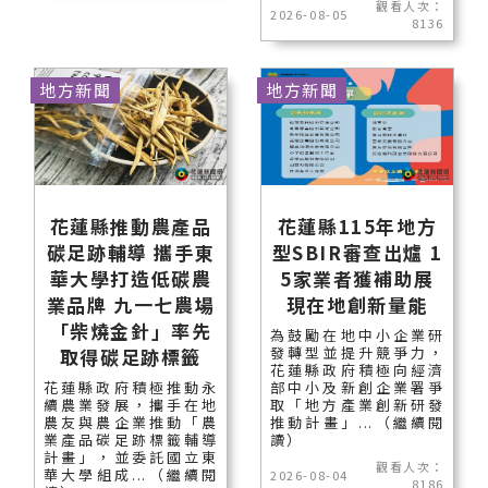
觀看人次：
2026-08-05
8136
地方新聞
地方新聞
花蓮縣推動農產品
花蓮縣115年地方
碳足跡輔導 攜手東
型SBIR審查出爐 1
華大學打造低碳農
5家業者獲補助展
業品牌 九一七農場
現在地創新量能
「柴燒金針」率先
為鼓勵在地中小企業研
發轉型並提升競爭力，
取得碳足跡標籤
花蓮縣政府積極向經濟
花蓮縣政府積極推動永
部中小及新創企業署爭
續農業發展，攜手在地
取「地方產業創新研發
農友與農企業推動「農
推動計畫」...（繼續閱
業產品碳足跡標籤輔導
讀）
計畫」，並委託國立東
觀看人次：
華大學組成...（繼續閱
2026-08-04
8186