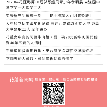
2023年花蓮縣第10屆夢想起飛青少年發明展 自強國中
拿下第一名與第二名
災後堅守到最後一刻 「挖土機超人」因感染離世
大學獨立招生海星創紀錄 高達九成錄取國立大學 東華
大學錄取21人 歷年最多
花蓮女中旁的阿婆牛肉麵，從一碗20元的牛肉湯開始
到40年不變的人情味
手機剪輯微電影行銷，東台灣記協開班授課獲好評
下雨天的大飛蛾，飛到家裡就真的慘了
花蓮新聞網
最專業、最迅速、最全面的在地新聞報導