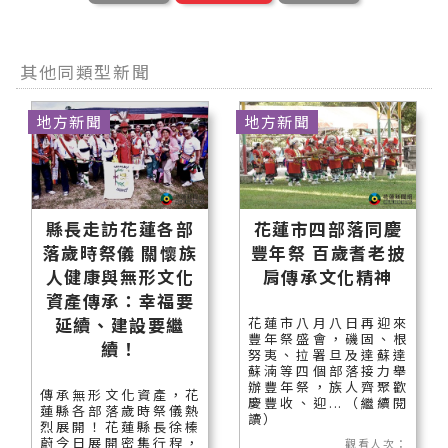
其他同類型新聞
地方新聞
地方新聞
縣長走訪花蓮各部
花蓮市四部落同慶
落歲時祭儀 關懷族
豐年祭 百歲耆老披
人健康與無形文化
肩傳承文化精神
資產傳承：幸福要
延續、建設要繼
花蓮市八月八日再迎來
豐年祭盛會，磯固、根
續！
努夷、拉署旦及達蘇達
蘇湳等四個部落接力舉
辦豐年祭，族人齊聚歡
傳承無形文化資產，花
慶豐收、迎...（繼續閱
蓮縣各部落歲時祭儀熱
讀）
烈展開！花蓮縣長徐榛
蔚今日展開密集行程，
觀看人次：