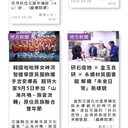
2026-08-08
依序前往花蓮市磯固（ik
8050
u）部...（繼續閱讀）
觀看人次：
2026-08-08
8047
地方新聞
地方新聞
韓國啦啦隊女神河
研石造物 × 金玉良
智媛穿原民服飾攜
研 × 永續材質圖書
手吉安鄉長 期待大
館 解構「未來日
家9月5日參加「山
常」新樣貌
海共鳴•族音流
轉」原住民族聯合
面對花蓮石材產業轉型
與永續觀光的時代浪
豐年節
潮，源自花蓮的「研石
造物」品牌將再度於南
港展覽館...（繼續閱讀）
花蓮縣吉安鄉年度文化
盛事「山海共鳴•族音
觀看人次：