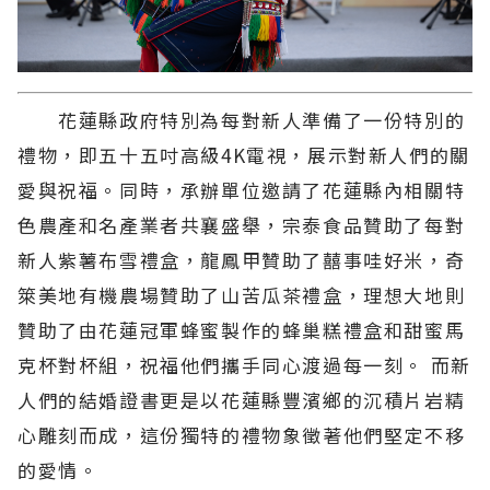
花蓮縣政府特別為每對新人準備了一份特別的
禮物，即五十五吋高級4K電視，展示對新人們的關
愛與祝福。同時，承辦單位邀請了花蓮縣內相關特
色農產和名產業者共襄盛舉，宗泰食品贊助了每對
新人紫薯布雪禮盒，龍鳳甲贊助了囍事哇好米，奇
箂美地有機農場贊助了山苦瓜茶禮盒，理想大地則
贊助了由花蓮冠軍蜂蜜製作的蜂巢糕禮盒和甜蜜馬
克杯對杯組，祝福他們攜手同心渡過每一刻。 而新
人們的結婚證書更是以花蓮縣豐濱鄉的沉積片岩精
心雕刻而成，這份獨特的禮物象徵著他們堅定不移
的愛情。