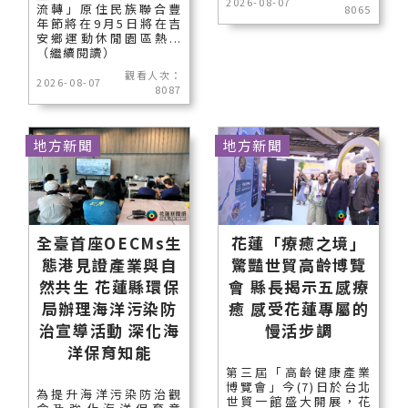
2026-08-07
流轉」原住民族聯合豐
8065
年節將在9月5日將在吉
安鄉運動休閒園區熱...
（繼續閱讀）
觀看人次：
2026-08-07
8087
地方新聞
地方新聞
全臺首座OECMs生
花蓮「療癒之境」
態港見證產業與自
驚豔世貿高齡博覽
然共生 花蓮縣環保
會 縣長揭示五感療
局辦理海洋污染防
癒 感受花蓮專屬的
治宣導活動 深化海
慢活步調
洋保育知能
第三屆「高齡健康產業
博覽會」今(7)日於台北
為提升海洋污染防治觀
世貿一館盛大開展，花