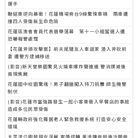
援手
聯結車逆向暴衝！花蓮機場旁台9線驚悚車禍 兩車遭
撞四人受傷無生命危險
花蓮區漁會會員代表選舉落幕 第十一小組當選人遭
恐嚇報警處理
【花蓮斧頭攻擊案】前夫尾隨友人車返家 潛入斧砍前
妻 遭警方逮捕移送
(影音)新天堂樂園驚見火燒車爆炸聲連連 警消撲滅後
竟現焦屍
花蓮國中校園驚魂！男子翻牆闖入持刀挑釁 師生機警
制伏
(影音)花蓮市富強路發生一起小客車衝入早餐店的事故
造成多位民眾受傷
花蓮縣政府強化獨居老人緊急救援系統 打造安心安全
環境
太平洋公園發現女浮屍 案情逆轉 男涉嫌兇殺後冷眼旁