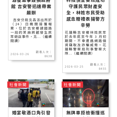
館 吉安警迅速帶案
守護民眾財產安
嚴辦
全，林姓市民受助
感念贈禮表揚警方
吉安分局北昌派出所於
（24）日晚間接獲報
辛勞
案，位於吉安鄉建國路
一段的某麻將館發生民
花蓮縣吉安鄉林姓民眾
眾砸店事件，北...（繼續
於去年底至今年 3 月初
閱讀）
期間，不幸遭遇網路個
資竊取及詐騙威脅。花
蓮縣警察局刑事警察大
觀看人次：
隊...（繼續閱讀）
2026-03-26
8638
觀看人次：
2026-03-25
8455
社會新聞
社會新聞
婚宴敬酒口角引發
無牌車拒檢衝撞巡