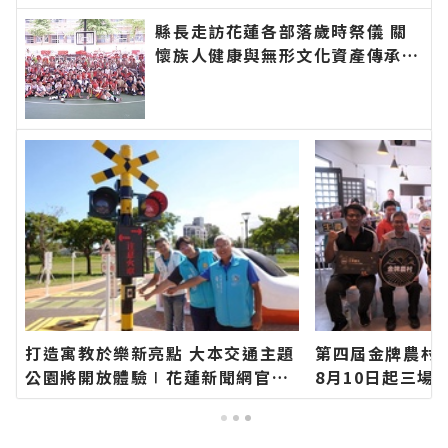
資訊！
縣長走訪花蓮各部落歲時祭儀 關
懷族人健康與無形文化資產傳承：
幸福要延續、建設要繼續！∣花蓮
新聞網官方網站各類新聞－最快速
的今日新聞報導 最新的在地資
訊！
打造寓教於樂新亮點 大本交通主題
第四屆金牌農村
公園將開放體驗∣花蓮新聞網官方
8月10日起三場
網站各類新聞－最快速的今日新聞
現農村特色∣花
報導 最新的在地資訊！
各類新聞－最快