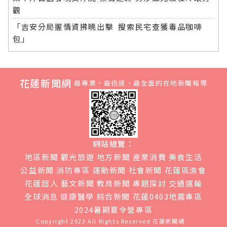
觀
「吉安分局握情資拂曉出擊 搜索民宅查獲毒品咖啡
包」
花蓮新聞網
最專業、最迅速、最全面的在地新聞報導
網站總覽：
地區新聞
觀光旅遊
地方新聞
產業消費
美食生活
公益新聞
消防專區
運動新聞
社會新聞
花蓮區漁會
花蓮超人
藝文新聞
教育新聞
專題探討
交通運輸
全球消息
健康醫學
綜合新聞
花蓮0403地震專區
2024暑期夏令營專區
Copyright 2023 All Rights Reserved
花蓮新聞網