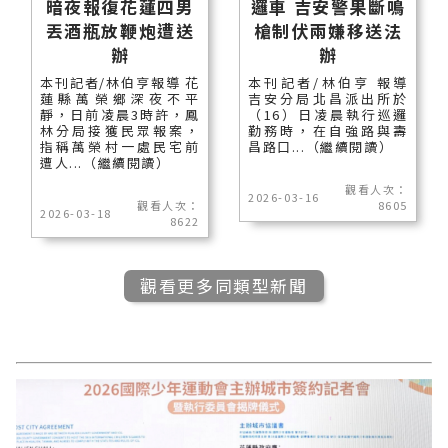
暗夜報復花蓮四男
邏車 吉安警果斷鳴
丟酒瓶放鞭炮遭送
槍制伏兩嫌移送法
辦
辦
本刊記者/林伯亨報導 花
本刊記者/林伯亨 報導
蓮縣萬榮鄉深夜不平
吉安分局北昌派出所於
靜，日前凌晨3時許，鳳
（16）日凌晨執行巡邏
林分局接獲民眾報案，
勤務時，在自強路與壽
指稱萬榮村一處民宅前
昌路口...（繼續閱讀）
遭人...（繼續閱讀）
觀看人次：
2026-03-16
觀看人次：
8605
2026-03-18
8622
觀看更多同類型新聞