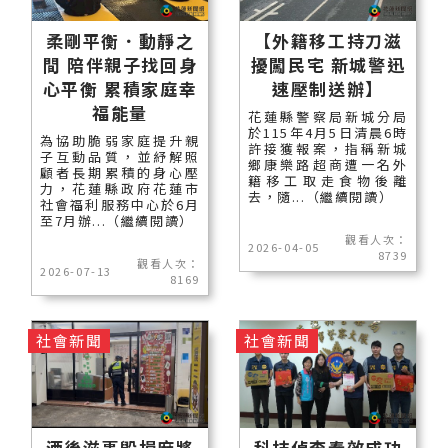
柔剛平衡．動靜之
【外籍移工持刀滋
間 陪伴親子找回身
擾闖民宅 新城警迅
心平衡 累積家庭幸
速壓制送辦】
福能量
花蓮縣警察局新城分局
於115年4月5日清晨6時
為協助脆弱家庭提升親
許接獲報案，指稱新城
子互動品質，並紓解照
鄉康樂路超商遭一名外
顧者長期累積的身心壓
籍移工取走食物後離
力，花蓮縣政府花蓮市
去，隨...（繼續閱讀）
社會福利服務中心於6月
至7月辦...（繼續閱讀）
觀看人次：
2026-04-05
8739
觀看人次：
2026-07-13
8169
社會新聞
社會新聞
酒後滋事毀損麻將
科技偵查奏效成功