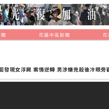
新聞
花蓮中區新聞
花
壽豐鄉
鳳林鎮
萬榮鄉
園發現女浮屍 案情逆轉 男涉嫌兇殺後冷眼旁
光復鄉
豐濱鄉