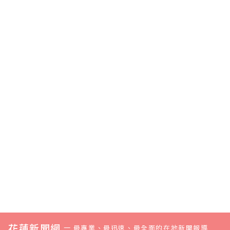
伴孩子快樂
站各類新聞
最快速的今
訊！
成長學習∣
－最快速的
日新聞報導
花蓮新聞網
今日新聞報
最新的在地
官方網站各
導 最新的在
資訊！
類新聞－最
地資訊！
快速的今日
新聞報導 最
新的在地資
訊！
花蓮新聞網
—
最專業、最迅速、最全面的在地新聞報導