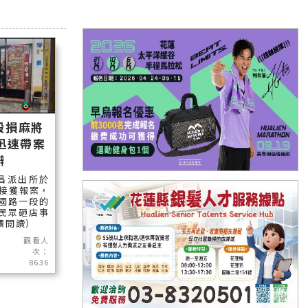
毀損麻將
迅速帶案
辦
昌派出所於
間接獲報案，
國路一段的
民眾砸店事
繼續閱讀）
觀看人
次：
8636