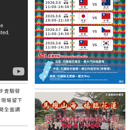
國外報導
台東縣
關山鎮
苗栗縣
其他地區
新竹市
和平鄉
台南市
步查驗發
澎湖縣
 現場留下
香港
開全面調
台東市