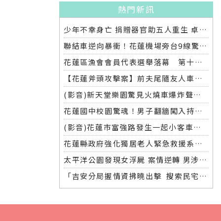
熱門新訊
少年不幸身亡 捐贈器官助五人重生 卓溪鄉家庭盼社會援手
聯結車逆向暴衝！花蓮機場旁台9線驚悚車禍 兩車遭撞四人受傷無生命危險
花蓮區漁會會員代表選舉落幕 第十一小組當選人遭恐嚇報警處理
【花蓮斧頭攻擊案】前夫尾隨友人車返家 潛入斧砍前妻 遭警方逮捕移送
(影音)新天堂樂園驚見火燒車爆炸聲連連 警消撲滅後竟現焦屍
花蓮國中校園驚魂！男子翻牆闖入持刀挑釁 師生機警制伏
(影音)花蓮市富強路發生一起小客車衝入早餐店的事故造成多位民眾受傷
花蓮縣政府強化獨居老人緊急救援系統 打造安心安全環境
太平洋公園發現女浮屍 案情逆轉 男涉嫌兇殺後冷眼旁觀
「吉安分局握情資拂曉出擊 搜索民宅查獲毒品咖啡包」