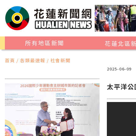
所有地區新聞
花蓮北區
花蓮市
首頁 / 各類最速報 / 社會新聞
吉安鄉
2025-06-09
新城鄉
太平洋公
秀林鄉