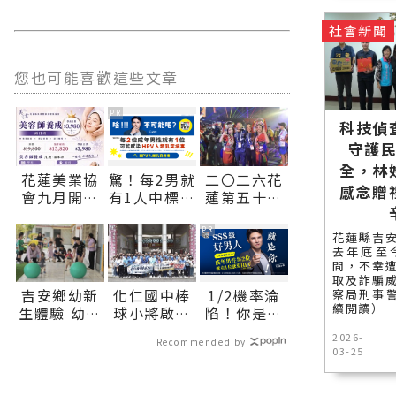
社會新聞
您也可能喜歡這些文章
PR
科技偵
守護
全，林
花蓮美業協
驚！每2男就
二〇二六花
感念贈
會九月開辦
有1人中標？
蓮第五十八
美容師養成
不可能吧？
屆國際少年
班打造無痛
運動會盛大
PR
花蓮縣吉
轉職首選 小
開幕 六十八
去年底至今
班制實作教
城逾千選手
間，不幸
取及詐騙
學協助零基
齊聚花蓮∣
吉安鄉幼新
化仁國中棒
1/2機率淪
察局刑事警
礎學員建立
花蓮新聞網
續閱讀）
生體驗 幼童
球小將啟程
陷！你是好
扎實技術邁
官方網站各
齊喊「父親
赴日交流 魏
男人還是渣
向創業之路
類新聞－最
2026-
Recommended by
節快樂」 吉
嘉彥到場勉
男？關鍵在
03-25
∣花蓮新聞
快速的今日
安鄉鄉長盼
勵∣花蓮新
這
網官方網站
新聞報導 最
親師協力陪
聞網官方網
各類新聞－
新的在地資