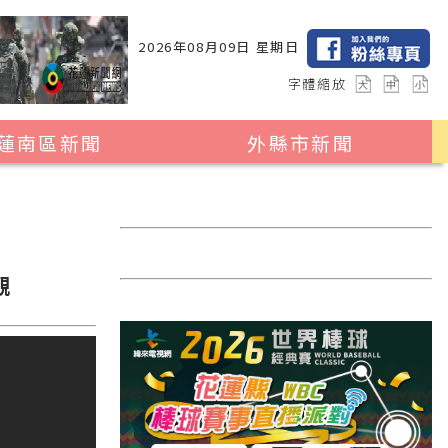
2026年08月09日 星期日
字體縮放
蓮南區新聞
外縣市新聞
瑞穗鄉
花蓮縣全區
玉里鎮
2024暑期夏令營專區
卓溪鄉
台北市
觀
富里鄉
新北市
台中市
彰化縣
高雄市