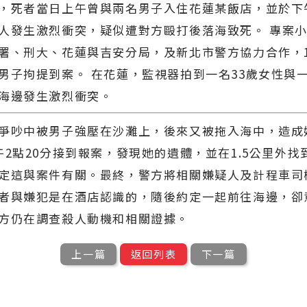
，死者當日上午曾與兩名男子入住花蓮某飯店，並於下
人發生激烈衝突，疑似遭對方毆打後落海致死。 專案
署、刑大、花蓮與吉安分局，及新北市警方協力合作，
男子拘提到案。 在花蓮，監視器拍到一名33歲女性與
海邊發生激烈衝突。
爭吵中被男子強壓在沙灘上，後來又被拖入海中，造成
午2點20分接到報案，發現她的遺體，並在1.5公里外找
定這與案件有關。最終，警方將相關嫌疑人及計程車司
者與嫌犯是在酒店認識的，隨後約定一起前往海邊，卻
方仍在調查殺人動機和相關證據。
上一篇
返回列表
下一篇