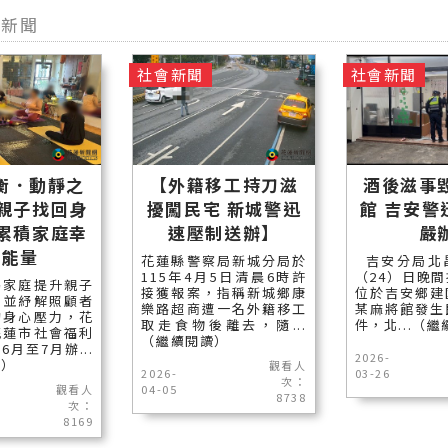
型新聞
社會新聞
社會新聞
衡．動靜之
【外籍移工持刀滋
酒後滋事
伴親子找回身
擾闖民宅 新城警迅
館 吉安警
 累積家庭幸
速壓制送辦】
嚴
福能量
花蓮縣警察局新城分局於
吉安分局北
115年4月5日清晨6時許
（24）日晚
弱家庭提升親子
接獲報案，指稱新城鄉康
位於吉安鄉建
，並紓解照顧者
樂路超商遭一名外籍移工
某麻將館發生
的身心壓力，花
取走食物後離去，隨...
件，北...（
花蓮市社會福利
（繼續閱讀）
月至7月辦...
2026-
讀）
觀看人
2026-
03-26
次：
觀看人
04-05
8738
次：
8169