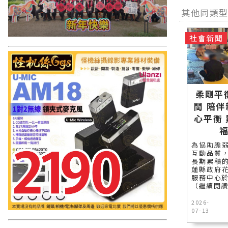
其他同類
社會新聞
柔剛平
間 陪
心平衡
為協助脆
互動品質
長期累積
蓮縣政府
服務中心於6
（繼續閱
2026-
07-13