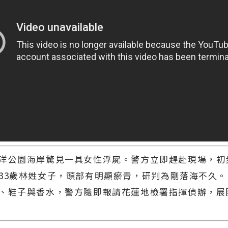
洋公園海岸驚見一具女性浮屍。警方立即趕赴現場，初
33歲林姓女子，頭部有明顯瘀青，研判為剛落海不久。
、鞋子與香水，警方隨即報請花蓮地檢署指揮偵辦，展