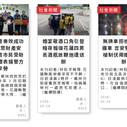
社會新聞
社會新聞
查奏效成功
婚宴敬酒口角引發
無牌車拒
民眾財產安
暗夜報復花蓮四男
邏車 吉安
姓市民受助
丟酒瓶放鞭炮遭送
槍制伏兩
禮表揚警方
辦
辦
辛勞
本刊記者/林伯亨報導 花
本刊記者/林伯
蓮縣萬榮鄉深夜不平靜，
安分局北昌派
安鄉林姓民眾於
日前凌晨3時許，鳳林分
6）日凌晨執
年 3 月初期
局接獲民眾報案，指稱萬
時，在自強
遭遇網路個資竊
榮村一處民宅前遭人...
口...（繼續閱
威脅。花蓮縣警
（繼續閱讀）
察大隊...（繼
2026-
觀看人
2026-
03-16
次：
觀看人
03-18
8620
次：
8452