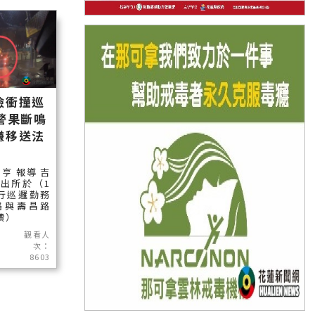
檢衝撞巡
警果斷鳴
嫌移送法
亨 報導 吉
出所於（1
行巡邏勤務
路與壽昌路
讀）
觀看人
次：
8603