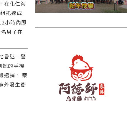
雲林縣
午在化仁海
小組迅速成
長濱鄉
12小時內即
台東市
一名男子在
池上鄉
鹿野鄉
她昏迷。警
彰化縣
到她的手機
機逮捕。 案
意外發生衝