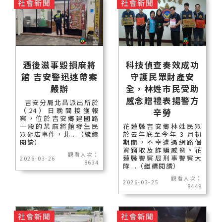
社會新聞
社會新聞
酒後滋事毀損麻將
科技偵查奏效成功
館 吉安警迅速帶案
守護民眾財產安
嚴辦
全，林姓市民受助
感念贈禮表揚警方
吉安分局北昌派出所於
（24）日晚間接獲報
辛勞
案，位於吉安鄉建國路
一段的某麻將館發生民
花蓮縣吉安鄉林姓民眾
眾砸店事件，北...（繼續
於去年底至今年 3 月初
閱讀）
期間，不幸遭遇網路個
資竊取及詐騙威脅。花
觀看人次：
蓮縣警察局刑事警察大
2026-03-26
8634
隊...（繼續閱讀）
觀看人次：
2026-03-25
8449
社會新聞
社會新聞