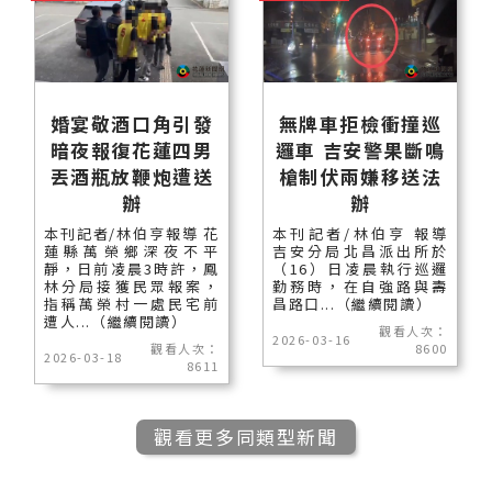
婚宴敬酒口角引發
無牌車拒檢衝撞巡
暗夜報復花蓮四男
邏車 吉安警果斷鳴
丟酒瓶放鞭炮遭送
槍制伏兩嫌移送法
辦
辦
本刊記者/林伯亨報導 花
本刊記者/林伯亨 報導
蓮縣萬榮鄉深夜不平
吉安分局北昌派出所於
靜，日前凌晨3時許，鳳
（16）日凌晨執行巡邏
林分局接獲民眾報案，
勤務時，在自強路與壽
指稱萬榮村一處民宅前
昌路口...（繼續閱讀）
遭人...（繼續閱讀）
觀看人次：
2026-03-16
觀看人次：
8600
2026-03-18
8611
觀看更多同類型新聞