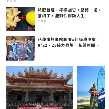
新素簡
減肥首選，檸檬加它，堅持一週，
腰細了，瘦到你懷疑人生
新素簡
花蓮市熱血陀螺賽x超嗨演唱會
8/22、23接力登場∣花蓮新聞網
官方網站各類新聞－最快速的今日
新聞報導 最新的在地資訊！