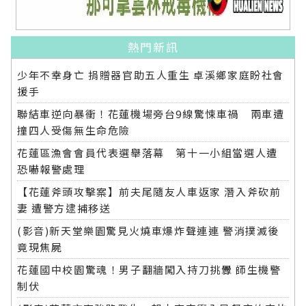
熱門新訊
少年不幸身亡 捐贈器官助五人重生 卓溪鄉家庭盼社會
援手
聯結車逆向暴衝！花蓮機場旁台9線驚悚車禍 兩車遭
撞四人受傷無生命危險
花蓮區漁會會員代表選舉落幕 第十一小組當選人遭
恐嚇報警處理
【花蓮斧頭攻擊案】前夫尾隨友人車返家 潛入斧砍前
妻 遭警方逮捕移送
(影音)新天堂樂園驚見火燒車爆炸聲連連 警消撲滅後
竟現焦屍
花蓮國中校園驚魂！男子翻牆闖入持刀挑釁 師生機警
制伏