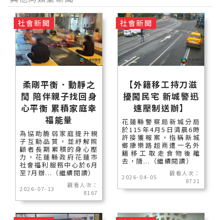
社會新聞
社會新聞
柔剛平衡．動靜之
【外籍移工持刀滋
間 陪伴親子找回身
擾闖民宅 新城警迅
心平衡 累積家庭幸
速壓制送辦】
福能量
花蓮縣警察局新城分局
於115年4月5日清晨6時
為協助脆弱家庭提升親
許接獲報案，指稱新城
子互動品質，並紓解照
鄉康樂路超商遭一名外
顧者長期累積的身心壓
籍移工取走食物後離
力，花蓮縣政府花蓮市
去，隨...（繼續閱讀）
社會福利服務中心於6月
至7月辦...（繼續閱讀）
觀看人次：
2026-04-05
8731
觀看人次：
2026-07-13
8167