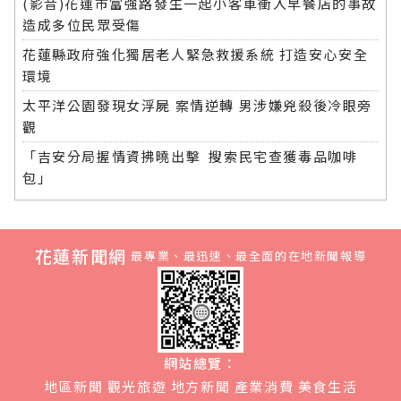
(影音)花蓮市富強路發生一起小客車衝入早餐店的事故
造成多位民眾受傷
花蓮縣政府強化獨居老人緊急救援系統 打造安心安全
環境
太平洋公園發現女浮屍 案情逆轉 男涉嫌兇殺後冷眼旁
觀
「吉安分局握情資拂曉出擊 搜索民宅查獲毒品咖啡
包」
花蓮新聞網
最專業、最迅速、最全面的在地新聞報導
網站總覽：
地區新聞
觀光旅遊
地方新聞
產業消費
美食生活