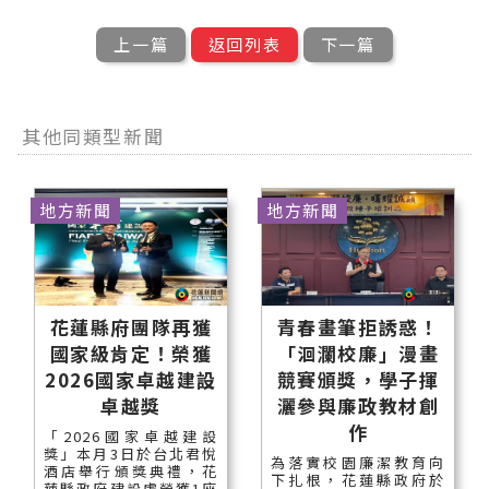
上一篇
返回列表
下一篇
其他同類型新聞
地方新聞
地方新聞
花蓮縣府團隊再獲
青春畫筆拒誘惑！
國家級肯定！榮獲
「洄瀾校廉」漫畫
2026國家卓越建設
競賽頒獎，學子揮
卓越獎
灑參與廉政教材創
作
「2026國家卓越建設
獎」本月3日於台北君悅
為落實校園廉潔教育向
酒店舉行頒獎典禮，花
下扎根，花蓮縣政府於
蓮縣政府建設處榮獲1座