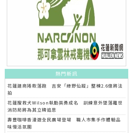
熱門新訊
花蓮建商捲款落跑 吉安「綠野仙蹤」整棟2.6億將法
拍
花蓮搜救犬Wilson執勤英勇成名 訓練意外墜落離世
消防局將為其立碑追思
壽豐咖啡香漫遊全民廣場登場 職人市集手作體驗品
味慢活氛圍