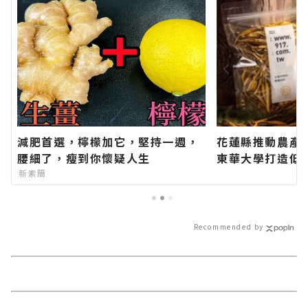
減肥首選，檸檬加它，堅持一週，
花蓮縣推動農產
腰細了，瘦到你懷疑人生
東華大學打造低
農場「柴燒金針
新素簡
標籤∣花蓮新聞
聞－最快速的今
在地資訊！
Recommended by