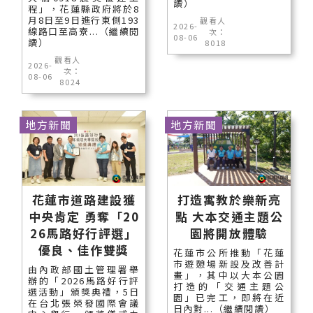
讀）
程」，花蓮縣政府將於8
月8日至9日進行東側193
觀看人
2026-
線路口至高寮...（繼續閱
次：
08-06
讀）
8018
觀看人
2026-
次：
08-06
8024
地方新聞
地方新聞
花蓮市道路建設獲
打造寓教於樂新亮
中央肯定 勇奪「20
點 大本交通主題公
26馬路好行評選」
園將開放體驗
優良、佳作雙獎
花蓮市公所推動「花蓮
市遊憩場新設及改善計
由內政部國土管理署舉
畫」，其中以大本公園
辦的「2026馬路好行評
打造的「交通主題公
選活動」頒獎典禮，5日
園」已完工，即將在近
在台北張榮發國際會議
日內對...（繼續閱讀）