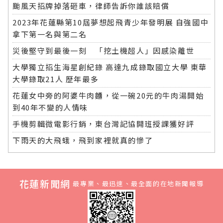
颱風天招牌掉落砸車，律師告訴你誰該賠償
2023年花蓮縣第10屆夢想起飛青少年發明展 自強國中
拿下第一名與第二名
災後堅守到最後一刻 「挖土機超人」因感染離世
大學獨立招生海星創紀錄 高達九成錄取國立大學 東華
大學錄取21人 歷年最多
花蓮女中旁的阿婆牛肉麵，從一碗20元的牛肉湯開始
到40年不變的人情味
手機剪輯微電影行銷，東台灣記協開班授課獲好評
下雨天的大飛蛾，飛到家裡就真的慘了
花蓮新聞網
最專業、最迅速、最全面的在地新聞報導