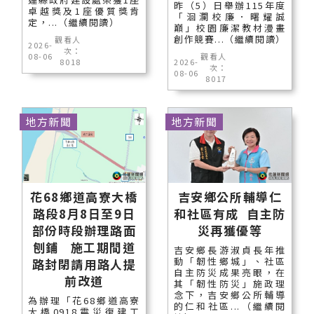
昨（5）日舉辦115年度
卓越獎及1座優質獎肯
「洄瀾校廉．曙耀誠
定，...（繼續閱讀）
巔」校園廉潔教材漫畫
創作競賽...（繼續閱讀）
觀看人
2026-
次：
08-06
觀看人
8018
2026-
次：
08-06
8017
地方新聞
地方新聞
花68鄉道高寮大橋
吉安鄉公所輔導仁
路段8月8日至9日
和社區有成 自主防
部份時段辦理路面
災再獲優等
刨鋪 施工期間道
吉安鄉長游淑貞長年推
動「韌性鄉城」、社區
路封閉請用路人提
自主防災成果亮眼，在
前改道
其「韌性防災」施政理
念下，吉安鄉公所輔導
為辦理「花68鄉道高寮
的仁和社區...（繼續閱
大橋0918震災復建工