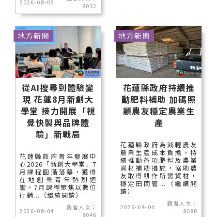
2026-08-05
8033
地方新聞
地方新聞
從AI搜尋到體驗變
花蓮縣政府持續推
現 花蓮8月新創大
動肥料補助 加碼照
學堂 接力開展「視
顧農友穩定農業生
覺快製與品牌體
產
驗」新戰局
花蓮縣政府為減輕農友
農業生產成本負擔，持
花蓮縣政府青年發展中
續推動各項肥料及農業
心2026「新創大學堂」7
資材補助措施，協助農
月課程圓滿落幕，獲得
友取得耕作所需資材，
在地創業青年熱烈迴
穩定田間管...（繼續閱
響。7月課程聚焦以數位
讀）
行銷...（繼續閱讀）
觀看人次：
觀看人次：
2026-08-04
2026-08-04
8080
8046