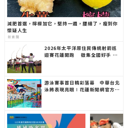
減肥首選，檸檬加它，堅持一週，腰細了，瘦到你
懷疑人生
新素簡
2026年太平洋原住民傳統射箭巡
迴賽花蓮開跑 徵集全國好手 巡
迴積分串聯山海部落 即日起開放
報名∣花蓮新聞網官方網站各類新
聞－最快速的今日新聞報導 最新
的在地資訊！
游泳賽事首日精彩落幕 中華台北
泳將表現亮眼∣花蓮新聞網官方網
站各類新聞－最快速的今日新聞報
導 最新的在地資訊！