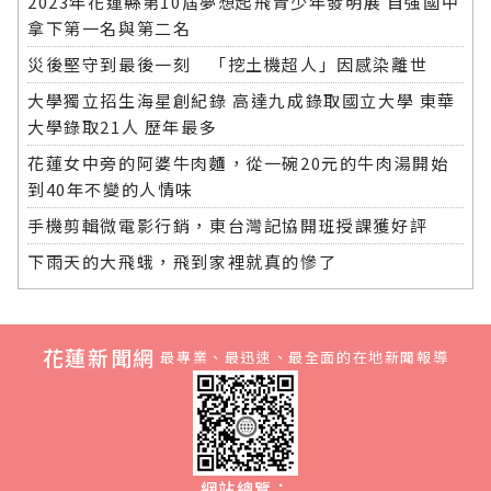
2023年花蓮縣第10屆夢想起飛青少年發明展 自強國中
拿下第一名與第二名
災後堅守到最後一刻 「挖土機超人」因感染離世
大學獨立招生海星創紀錄 高達九成錄取國立大學 東華
大學錄取21人 歷年最多
花蓮女中旁的阿婆牛肉麵，從一碗20元的牛肉湯開始
到40年不變的人情味
手機剪輯微電影行銷，東台灣記協開班授課獲好評
下雨天的大飛蛾，飛到家裡就真的慘了
花蓮新聞網
最專業、最迅速、最全面的在地新聞報導
網站總覽：