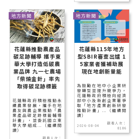
地方新聞
地方新聞
花蓮縣推動農產品
花蓮縣115年地方
碳足跡輔導 攜手東
型SBIR審查出爐 1
華大學打造低碳農
5家業者獲補助展
業品牌 九一七農場
現在地創新量能
「柴燒金針」率先
取得碳足跡標籤
為鼓勵在地中小企業研
發轉型並提升競爭力，
花蓮縣政府積極向經濟
花蓮縣政府積極推動永
部中小及新創企業署爭
續農業發展，攜手在地
取「地方產業創新研發
農友與農企業推動「農
推動計畫」...（繼續閱
業產品碳足跡標籤輔導
讀）
計畫」，並委託國立東
觀看人次：
華大學組成...（繼續閱
2026-08-04
8186
讀）
觀看人次：