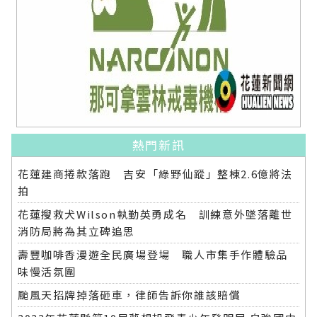
熱門新訊
花蓮建商捲款落跑 吉安「綠野仙蹤」整棟2.6億將法
拍
花蓮搜救犬Wilson執勤英勇成名 訓練意外墜落離世
消防局將為其立碑追思
壽豐咖啡香漫遊全民廣場登場 職人市集手作體驗品
味慢活氛圍
颱風天招牌掉落砸車，律師告訴你誰該賠償