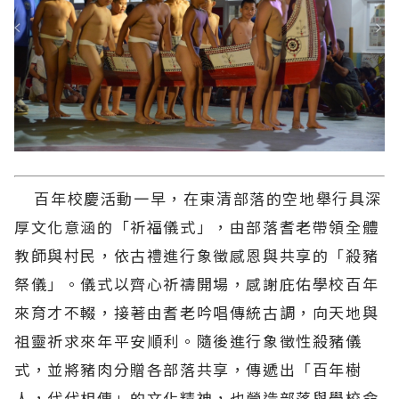
百年校慶活動一早，在東清部落的空地舉行具深
厚文化意涵的「祈福儀式」，由部落耆老帶領全體
教師與村民，依古禮進行象徵感恩與共享的「殺豬
祭儀」。儀式以齊心祈禱開場，感謝庇佑學校百年
來育才不輟，接著由耆老吟唱傳統古調，向天地與
祖靈祈求來年平安順利。隨後進行象徵性殺豬儀
式，並將豬肉分贈各部落共享，傳遞出「百年樹
人，代代相傳」的文化精神，也營造部落與學校命