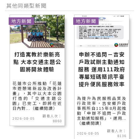
其他同類型新聞
地方新聞
地方新聞
打造寓教於樂新亮
申辦不追問－吉安
點 大本交通主題公
戶政試辦主動通知
園將開放體驗
服務 運用111政府
專屬短碼簡訊平臺
提升便民服務效率
花蓮市公所推動「花蓮
市遊憩場新設及改善計
畫」，其中以大本公園
打造的「交通主題公
為提升為民服務品質及
園」已完工，即將在近
行政效率，吉安鄉戶政
日內對...（繼續閱讀）
事務所自115年8月起推
動「申辦不追問－戶政
觀看人次：
主動通知服務」，運用...
2026-08-05
8860
（繼續閱讀）
觀看人次：
2026-08-05
8136