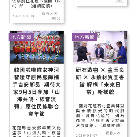
依序前往花蓮市磯固（ik
8056
u）部...（繼續閱讀）
觀看人次：
2026-08-08
8051
地方新聞
地方新聞
韓國啦啦隊女神河
研石造物 × 金玉良
智媛穿原民服飾攜
研 × 永續材質圖書
手吉安鄉長 期待大
館 解構「未來日
家9月5日參加「山
常」新樣貌
海共鳴•族音流
轉」原住民族聯合
面對花蓮石材產業轉型
與永續觀光的時代浪
豐年節
潮，源自花蓮的「研石
造物」品牌將再度於南
港展覽館...（繼續閱讀）
花蓮縣吉安鄉年度文化
盛事「山海共鳴•族音
觀看人次：
2026-08-07