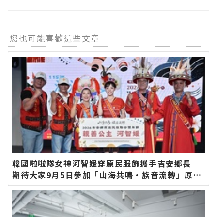
您也可能喜歡這些文章
韓國啦啦隊女神河智媛穿原民服飾攜手吉安鄉長
期待大家9月5日參加「山海共鳴•族音流轉」原住
民族聯合豐年節∣花蓮新聞網官方網站各類新聞－
最快速的今日新聞報導 最新的在地資訊！