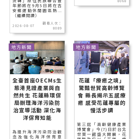
流轉」原住民族聯合豐
8068
年節將在9月5日將在吉
安鄉運動休閒園區熱...
（繼續閱讀）
觀看人次：
2026-08-07
8089
地方新聞
地方新聞
全臺首座OECMs生
花蓮「療癒之境」
態港見證產業與自
驚豔世貿高齡博覽
然共生 花蓮縣環保
會 縣長揭示五感療
局辦理海洋污染防
癒 感受花蓮專屬的
治宣導活動 深化海
慢活步調
洋保育知能
第三屆「高齡健康產業
博覽會」今(7)日於台北
為提升海洋污染防治觀
世貿一館盛大開展，花
念及強化海洋保育意