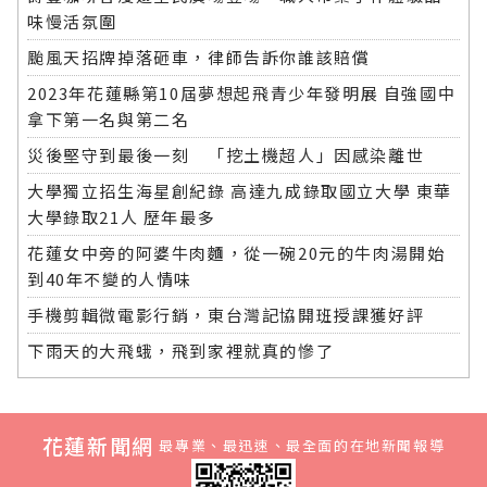
味慢活氛圍
颱風天招牌掉落砸車，律師告訴你誰該賠償
2023年花蓮縣第10屆夢想起飛青少年發明展 自強國中
拿下第一名與第二名
災後堅守到最後一刻 「挖土機超人」因感染離世
大學獨立招生海星創紀錄 高達九成錄取國立大學 東華
大學錄取21人 歷年最多
花蓮女中旁的阿婆牛肉麵，從一碗20元的牛肉湯開始
到40年不變的人情味
手機剪輯微電影行銷，東台灣記協開班授課獲好評
下雨天的大飛蛾，飛到家裡就真的慘了
花蓮新聞網
最專業、最迅速、最全面的在地新聞報導