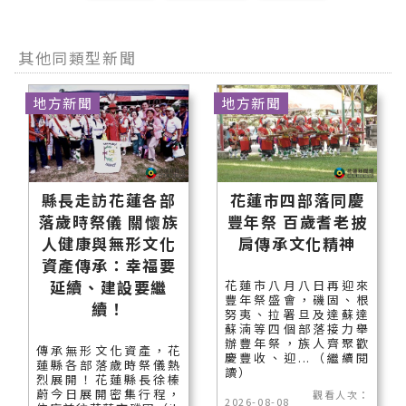
其他同類型新聞
地方新聞
地方新聞
縣長走訪花蓮各部
花蓮市四部落同慶
落歲時祭儀 關懷族
豐年祭 百歲耆老披
人健康與無形文化
肩傳承文化精神
資產傳承：幸福要
延續、建設要繼
花蓮市八月八日再迎來
豐年祭盛會，磯固、根
續！
努夷、拉署旦及達蘇達
蘇湳等四個部落接力舉
辦豐年祭，族人齊聚歡
傳承無形文化資產，花
慶豐收、迎...（繼續閱
蓮縣各部落歲時祭儀熱
讀）
烈展開！花蓮縣長徐榛
蔚今日展開密集行程，
觀看人次：
2026-08-08