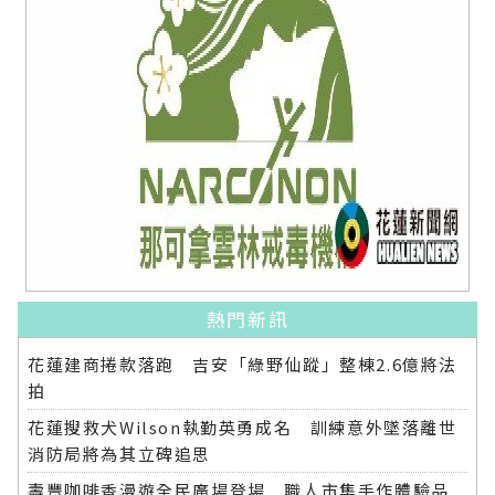
熱門新訊
花蓮建商捲款落跑 吉安「綠野仙蹤」整棟2.6億將法
拍
花蓮搜救犬Wilson執勤英勇成名 訓練意外墜落離世
消防局將為其立碑追思
壽豐咖啡香漫遊全民廣場登場 職人市集手作體驗品