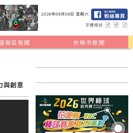
2026年08月08日 星期六
字體縮放
蓮南區新聞
外縣市新聞
瑞穗鄉
花蓮縣全區
玉里鎮
2024暑期夏令營專區
卓溪鄉
台北市
力與創意
富里鄉
新北市
台中市
彰化縣
高雄市