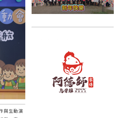
雲林縣
長濱鄉
台東市
池上鄉
鹿野鄉
彰化縣
作與生動演