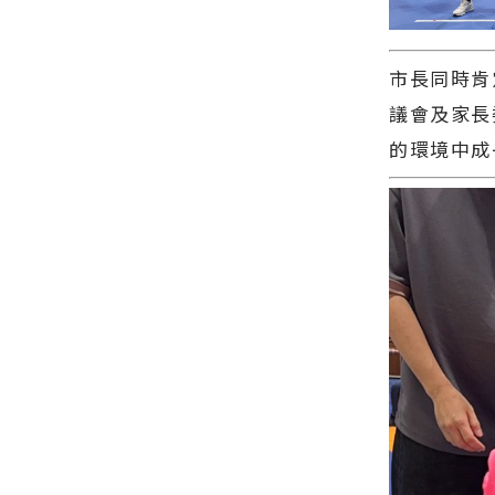
遊客安心賞
－最快速的
花∣花蓮新
今日新聞報
聞網官方網
導 最新的在
站各類新聞
市長同時肯
地資訊！
－最快速的
議會及家長
今日新聞報
導 最新的在
的環境中成
地資訊！