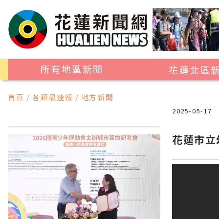
所有地區新聞
花蓮北區
花蓮市
首頁 / 各類最速報 / 地方新聞
吉安鄉
2025-05-17
新城鄉
花蓮市立
秀林鄉