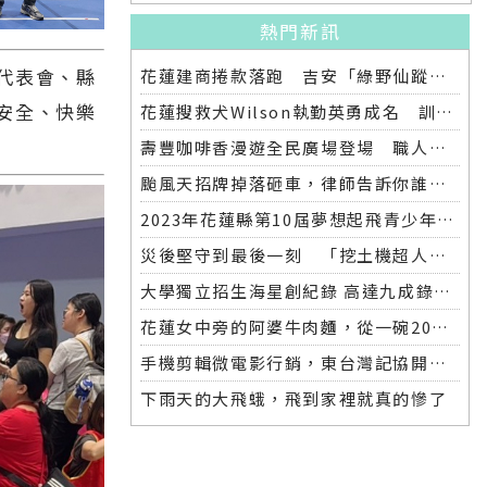
熱門新訊
代表會、縣
花蓮建商捲款落跑 吉安「綠野仙蹤」整棟2.6億將法拍
安全、快樂
花蓮搜救犬Wilson執勤英勇成名 訓練意外墜落離世 消防局將為其立碑追思
壽豐咖啡香漫遊全民廣場登場 職人市集手作體驗品味慢活氛圍
颱風天招牌掉落砸車，律師告訴你誰該賠償
2023年花蓮縣第10屆夢想起飛青少年發明展 自強國中拿下第一名與第二名
災後堅守到最後一刻 「挖土機超人」因感染離世
大學獨立招生海星創紀錄 高達九成錄取國立大學 東華大學錄取21人 歷年最多
花蓮女中旁的阿婆牛肉麵，從一碗20元的牛肉湯開始到40年不變的人情味
手機剪輯微電影行銷，東台灣記協開班授課獲好評
下雨天的大飛蛾，飛到家裡就真的慘了