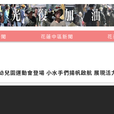
新聞
花蓮中區新聞
花
壽豐鄉
鳳林鎮
萬榮鄉
幼兒園運動會登場 小水手們揚帆啟航 展現活
光復鄉
豐濱鄉