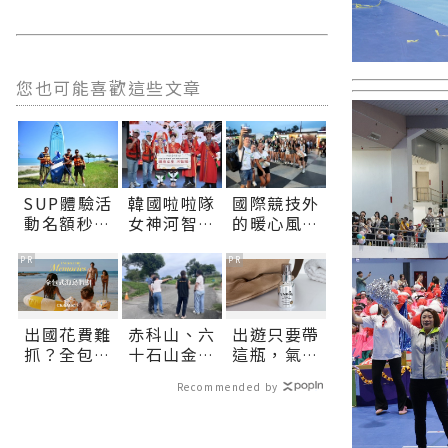
您也可能喜歡這些文章
SUP體驗活
韓國啦啦隊
國際競技外
動名額秒殺
女神河智媛
的暖心風景
花蓮市公所
穿原民服飾
志工與多元
協調加開邀
攜手吉安鄉
文化織就
PR
PR
市民共遊北
長 期待大家
ICG 精彩花
濱∣花蓮新
9月5日參加
絮∣花蓮新
聞網官方網
「山海共鳴
聞網官方網
出國花費難
赤科山、六
出遊只要帶
站各類新聞
•族音流
站各類新聞
抓？全包式
十石山金針
這瓶，氣色
－最快速的
轉」原住民
－最快速的
海島假期，
花季即將登
好明亮
今日新聞報
族聯合豐年
今日新聞報
Recommended by
一價搞定食
場 花蓮縣政
導 最新的在
節∣花蓮新
導 最新的在
宿玩樂，省
府提前整備
地資訊！
聞網官方網
地資訊！
錢更省心！
迎接花季 邀
站各類新聞