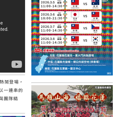
國外報導
台東縣
關山鎮
苗栗縣
其他地區
新竹市
和平鄉
台南市
館熱鬧登場，
澎湖縣
以一連串的
香港
與團隊精
台東市