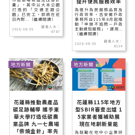
提升便民服務效率
畫」，其中以大本公園
打造的「交通主題公
為提升為民服務品質及
園」已完工，即將在近
行政效率，吉安鄉戶政
日內對...（繼續閱讀）
事務所自115年8月起推
動「申辦不追問－戶政
觀看人次：
主動通知服務」，運用...
2026-08-05
8787
（繼續閱讀）
觀看人次：
2026-08-05
8134
地方新聞
地方新聞
花蓮縣推動農產品
花蓮縣115年地方
碳足跡輔導 攜手東
型SBIR審查出爐 1
華大學打造低碳農
5家業者獲補助展
業品牌 九一七農場
現在地創新量能
「柴燒金針」率先
為鼓勵在地中小企業研