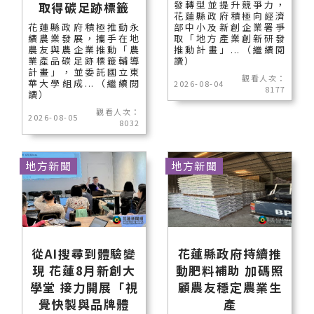
發轉型並提升競爭力，
取得碳足跡標籤
花蓮縣政府積極向經濟
花蓮縣政府積極推動永
部中小及新創企業署爭
續農業發展，攜手在地
取「地方產業創新研發
農友與農企業推動「農
推動計畫」...（繼續閱
業產品碳足跡標籤輔導
讀）
計畫」，並委託國立東
觀看人次：
華大學組成...（繼續閱
2026-08-04
8177
讀）
觀看人次：
2026-08-05
8032
地方新聞
地方新聞
從AI搜尋到體驗變
花蓮縣政府持續推
現 花蓮8月新創大
動肥料補助 加碼照
學堂 接力開展「視
顧農友穩定農業生
覺快製與品牌體
產