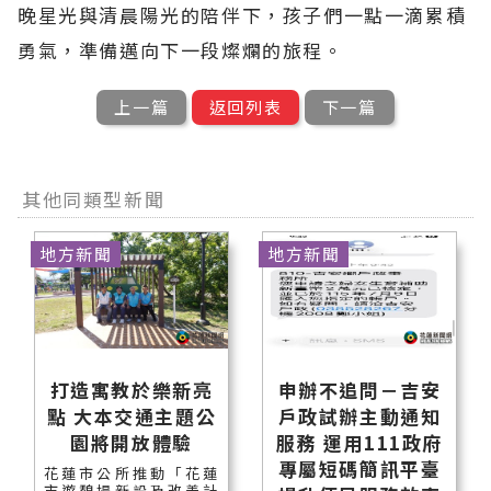
晚星光與清晨陽光的陪伴下，孩子們一點一滴累積
勇氣，準備邁向下一段燦爛的旅程。
上一篇
返回列表
下一篇
其他同類型新聞
地方新聞
地方新聞
打造寓教於樂新亮
申辦不追問－吉安
點 大本交通主題公
戶政試辦主動通知
園將開放體驗
服務 運用111政府
專屬短碼簡訊平臺
花蓮市公所推動「花蓮
市遊憩場新設及改善計