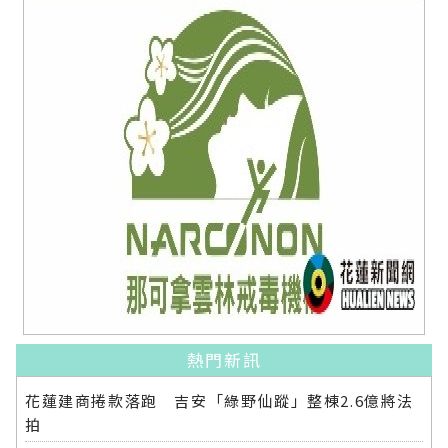
熱門新訊
花蓮建商捲款落跑 吉安「綠野仙蹤」整棟2.6億將法
拍