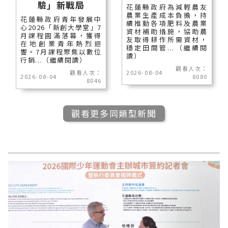
驗」新戰局
花蓮縣政府為減輕農友
農業生產成本負擔，持
花蓮縣政府青年發展中
續推動各項肥料及農業
心2026「新創大學堂」7
資材補助措施，協助農
月課程圓滿落幕，獲得
友取得耕作所需資材，
在地創業青年熱烈迴
穩定田間管...（繼續閱
響。7月課程聚焦以數位
讀）
行銷...（繼續閱讀）
觀看人次：
觀看人次：
2026-08-04
2026-08-04
8080
8046
觀看更多同類型新聞