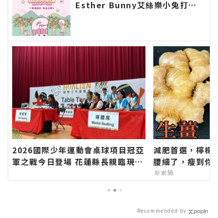
Esther Bunny艾絲樂小兔打造
「城市收成日常」 邀您跟著柚香
走進花蓮秋日豐收∣花蓮新聞網官
方網站各類新聞－最快速的今日新
聞報導 最新的在地資訊！
2026國際少年運動會桌球項目冠亞
減肥首選，檸檬
軍之戰今日登場 花蓮縣長親臨現場
腰細了，瘦到你
觀賽為小將加油∣花蓮新聞網官方
新素簡
網站各類新聞－最快速的今日新聞
報導 最新的在地資訊！
Recommended by