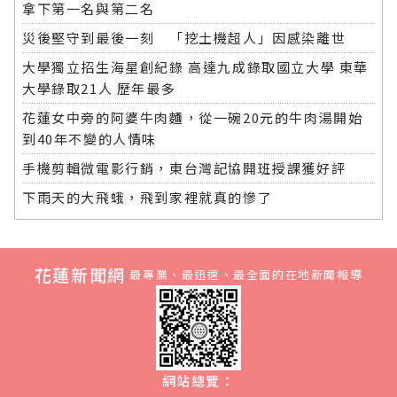
拿下第一名與第二名
災後堅守到最後一刻 「挖土機超人」因感染離世
大學獨立招生海星創紀錄 高達九成錄取國立大學 東華
大學錄取21人 歷年最多
花蓮女中旁的阿婆牛肉麵，從一碗20元的牛肉湯開始
到40年不變的人情味
手機剪輯微電影行銷，東台灣記協開班授課獲好評
下雨天的大飛蛾，飛到家裡就真的慘了
花蓮新聞網
最專業、最迅速、最全面的在地新聞報導
網站總覽：