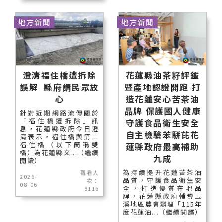
地方新聞
地方新聞
澄清福住橋遭拆除
花蓮縣油茶籽評鑑
誤解 縣府請民眾放
暨產地認證開跑 打
心
造花蓮安心苦茶油
品牌 保護國人健康
針對近期網路流傳關於
「福住橋遭拆除」訊
守護食品衛生安全
息，花蓮縣政府今日澄
自主檢驗苯駢芘花
清表示，福住橋與第二
福住橋（以下簡稱雙
蓮縣政府最高補助
橋）為花蓮縣文...（繼續
九成
閱讀）
為持續提升花蓮苦茶油
觀看人
2026-
品質，守護食品衛生安
次：
08-06
全，打造優質在地品
8116
牌，花蓮縣政府輔導玉
溪地區農會辦理「115年
度花蓮油...（繼續閱讀）