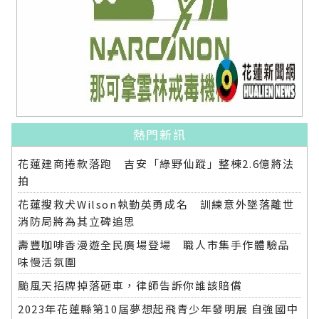
熱門新訊
花蓮建商捲款落跑 吉安「綠野仙蹤」整棟2.6億將法
拍
花蓮搜救犬Wilson執勤英勇成名 訓練意外墜落離世
消防局將為其立碑追思
壽豐咖啡香漫遊全民廣場登場 職人市集手作體驗品
味慢活氛圍
颱風天招牌掉落砸車，律師告訴你誰該賠償
2023年花蓮縣第10屆夢想起飛青少年發明展 自強國中