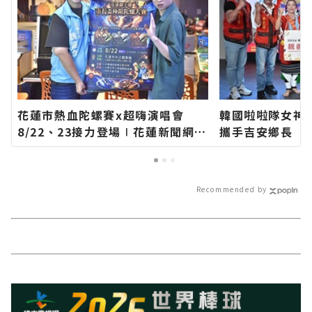
花蓮市熱血陀螺賽x超嗨演唱會
韓國啦啦隊女神
8/22、23接力登場∣花蓮新聞網官
攜手吉安鄉長 期
方網站各類新聞－最快速的今日新
加「山海共鳴•
聞報導 最新的在地資訊！
族聯合豐年節∣
站各類新聞－最
Recommended by
導 最新的在地資