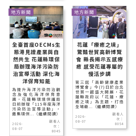
地方新聞
地方新聞
全臺首座OECMs生
花蓮「療癒之境」
態港見證產業與自
驚豔世貿高齡博覽
然共生 花蓮縣環保
會 縣長揭示五感療
局辦理海洋污染防
癒 感受花蓮專屬的
治宣導活動 深化海
慢活步調
洋保育知能
第三屆「高齡健康產業
博覽會」今(7)日於台北
為提升海洋污染防治觀
世貿一館盛大開展，花
念及強化海洋保育意
蓮縣政府以「花蓮‧療
識，花蓮縣環境保護局
癒之境」為主題，打造
日前辦理「115年度海洋
全場最...（繼續閱讀）
污染防治宣導活動」，
邀集環保...（繼續閱讀）
觀看人
2026-
次：
觀看人
08-07
2026-
8054
次：
08-07
8045