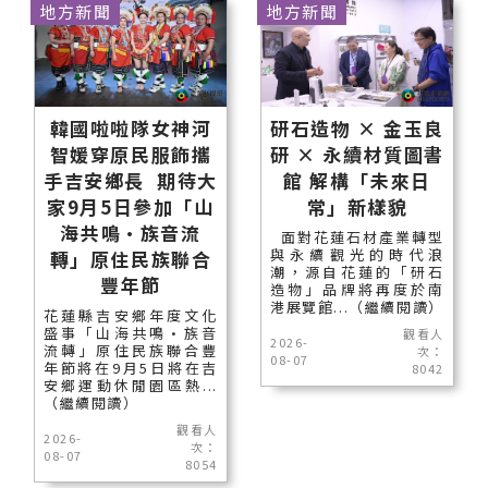
地方新聞
地方新聞
韓國啦啦隊女神河
研石造物 × 金玉良
智媛穿原民服飾攜
研 × 永續材質圖書
手吉安鄉長 期待大
館 解構「未來日
家9月5日參加「山
常」新樣貌
海共鳴•族音流
面對花蓮石材產業轉型
與永續觀光的時代浪
轉」原住民族聯合
潮，源自花蓮的「研石
豐年節
造物」品牌將再度於南
港展覽館...（繼續閱讀）
花蓮縣吉安鄉年度文化
盛事「山海共鳴•族音
觀看人
2026-
流轉」原住民族聯合豐
次：
08-07
年節將在9月5日將在吉
8042
安鄉運動休閒園區熱...
（繼續閱讀）
觀看人
2026-
次：
08-07
8054