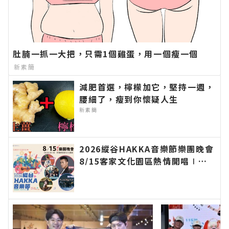
肚腩一抓一大把，只需1個雞蛋，用一個瘦一個
新素簡
減肥首選，檸檬加它，堅持一週，
腰細了，瘦到你懷疑人生
新素簡
2026縱谷HAKKA音樂節樂團晚會
8/15客家文化園區熱情開唱∣花
蓮新聞網官方網站各類新聞－最快
速的今日新聞報導 最新的在地資
訊！