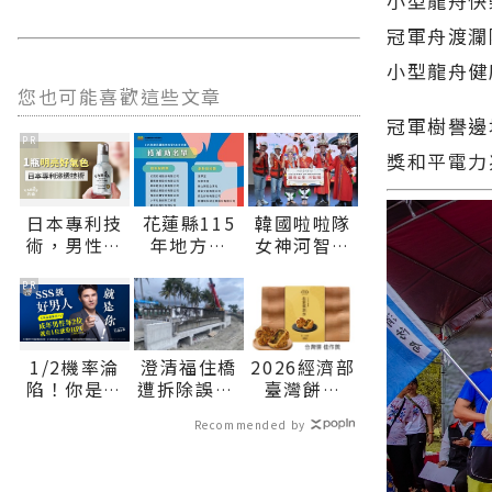
小型龍舟快
冠軍舟渡瀾
小型龍舟健
您也可能喜歡這些文章
冠軍樹譽邊
PR
獎和平電力
日本專利技
花蓮縣115
韓國啦啦隊
術，男性氣
年地方型
女神河智媛
色好明亮
SBIR審查出
穿原民服飾
爐 15家業者
攜手吉安鄉
PR
獲補助展現
長 期待大家
在地創新量
9月5日參加
能∣花蓮新
「山海共鳴
1/2機率淪
澄清福住橋
2026經濟部
聞網官方網
•族音流
陷！你是好
遭拆除誤解
臺灣餅競
站各類新聞
轉」原住民
男人還是渣
縣府請民眾
賽，東台灣
－最快速的
族聯合豐年
Recommended by
男？關鍵在
放心∣花蓮
唯二獲獎 花
今日新聞報
節∣花蓮新
這
新聞網官方
蓮「文旦復
導 最新的在
聞網官方網
網站各類新
興」勇奪首
地資訊！
站各類新聞