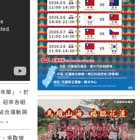
國外報導
台東縣
關山鎮
苗栗縣
其他地區
新竹市
和平鄉
嘉年華」，於
台南市
，迎來各組
澎湖縣
結合運動與
香港
一。
台東市
渡、爭取榮