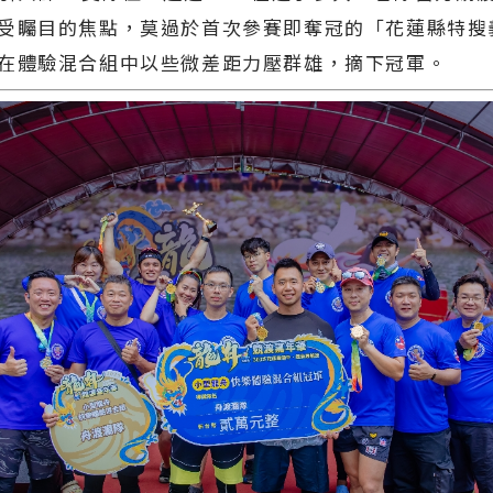
受矚目的焦點，莫過於首次參賽即奪冠的「花蓮縣特搜
在體驗混合組中以些微差距力壓群雄，摘下冠軍。