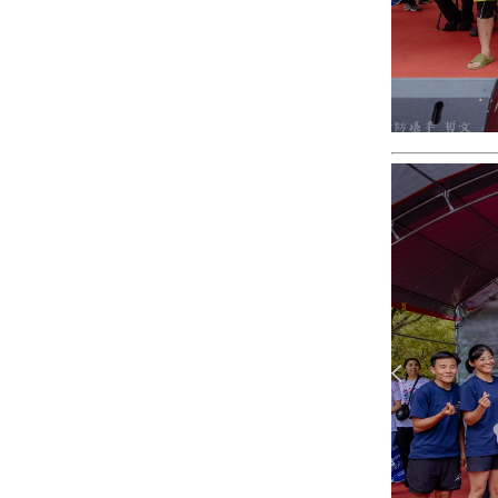
聞－最快速
獎，「洄瀾
－最快速的
的今日新聞
薯道」榮獲
今日新聞報
報導 最新的
佳作。∣花
導 最新的在
在地資訊！
蓮新聞網官
地資訊！
方網站各類
新聞－最快
速的今日新
聞報導 最新
的在地資
訊！