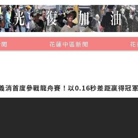
新聞
花蓮中區新聞
花
壽豐鄉
鳳林鎮
萬榮鄉
義消首度參戰龍舟賽！以0.16秒差距贏得冠
光復鄉
豐濱鄉