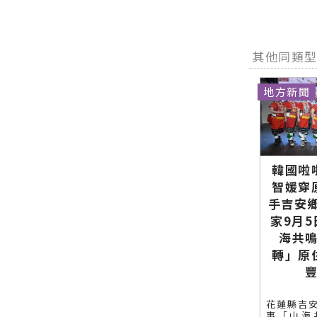
其他同類
地方新聞
韓國啦
智媛穿
手吉安
家9月
海共
轉」原
花蓮縣吉
事「山海