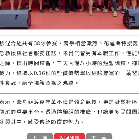
驗混合組共有38隊參賽，競爭相當激烈。花蓮縣特搜
急救援與社會服務任務，隊員們皆另有本職工作，僅能
之餘，擠出時間練習。三天內僅八小時的短暫訓練，卻
戰力，終場以0.16秒的些微優勢擊敗經驗豐富的「葉爸
性奪冠，讓全場觀眾為之沸騰。
表示，龍舟競渡嘉年華不僅是體育競技，更是凝聚社區
傳承的重要平台。透過體驗組的推廣，也讓更多民間團
參與其中，感受傳統節慶的魅力。
上一篇
返回列表
下一篇