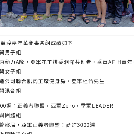
龍舟競渡嘉年華賽事各組成績如下
開男子組
原動力A隊，亞軍花工排委洄瀾共創者，季軍AFIH青年
開女子組
造公司聯合肌肉工廠健身房，亞軍杜倫先生
開混合組
00遍：正義者聯盟，亞軍Zero，季軍LEADER
關團體組
警察局，亞軍正義者聯盟：愛妳3000遍