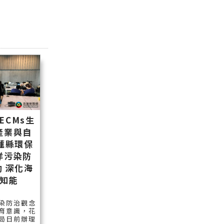
ECMs生
產業與自
蓮縣環保
洋污染防
 深化海
知能
染防治觀念
育意識，花
局日前辦理