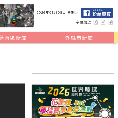
2026年08月08日 星期六
字體縮放
蓮南區新聞
外縣市新聞
瑞穗鄉
花蓮縣全區
玉里鎮
2024暑期夏令營專區
卓溪鄉
台北市
軍
富里鄉
新北市
台中市
彰化縣
高雄市