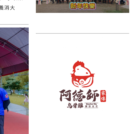
雲林縣
義消大
長濱鄉
台東市
池上鄉
鹿野鄉
彰化縣