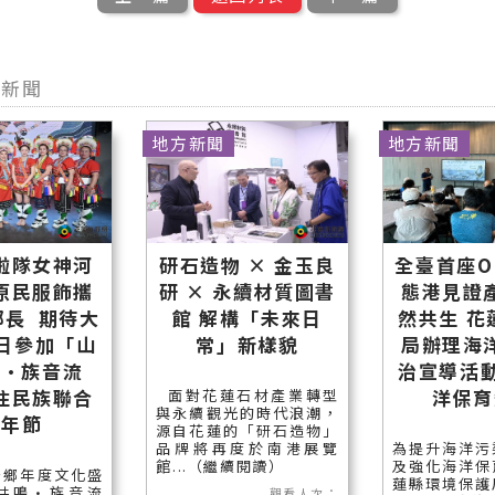
型新聞
地方新聞
地方新聞
啦隊女神河
研石造物 × 金玉良
全臺首座O
原民服飾攜
研 × 永續材質圖書
態港見證
鄉長 期待大
館 解構「未來日
然共生 花
5日參加「山
常」新樣貌
局辦理海
鳴•族音流
治宣導活動
住民族聯合
洋保育
面對花蓮石材產業轉型
與永續觀光的時代浪潮，
豐年節
源自花蓮的「研石造物」
品牌將再度於南港展覽
為提升海洋污
館...（繼續閱讀）
及強化海洋保
安鄉年度文化盛
蓮縣環境保護
共鳴•族音流
觀看人次：