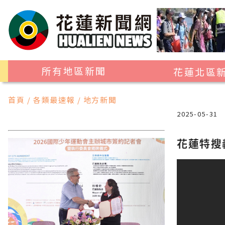
所有地區新聞
花蓮北區
花蓮市
首頁 / 各類最速報 / 地方新聞
吉安鄉
2025-05-31
新城鄉
花蓮特搜
秀林鄉