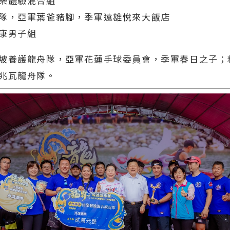
樂體驗混合組
隊，亞軍葉爸豬腳，季軍遠雄悅來大飯店
康男子組
坡養護龍舟隊，亞軍花蓮手球委員會，季軍春日之子；
兆瓦龍舟隊。