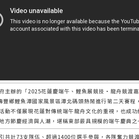
府主辦的「2025花蓮慶端午、鯉魚展競技‧龍舟競渡
在壽豐鄉鯉魚潭國家風景區潭北碼頭熱鬧進行第二天賽程
活動不僅展現花蓮對傳統端午龍舟文化的重視，也成功
地方節慶經濟與人潮，堪稱東部最具規模的端午慶典之
引共計73支隊伍、超過1400位選手參與，各隊奮力競