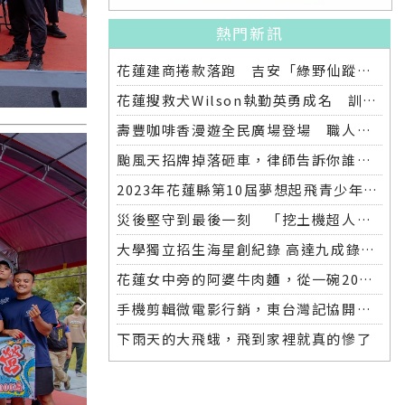
熱門新訊
花蓮建商捲款落跑 吉安「綠野仙蹤」整棟2.6億將法拍
花蓮搜救犬Wilson執勤英勇成名 訓練意外墜落離世 消防局將為其立碑追思
壽豐咖啡香漫遊全民廣場登場 職人市集手作體驗品味慢活氛圍
颱風天招牌掉落砸車，律師告訴你誰該賠償
2023年花蓮縣第10屆夢想起飛青少年發明展 自強國中拿下第一名與第二名
災後堅守到最後一刻 「挖土機超人」因感染離世
大學獨立招生海星創紀錄 高達九成錄取國立大學 東華大學錄取21人 歷年最多
花蓮女中旁的阿婆牛肉麵，從一碗20元的牛肉湯開始到40年不變的人情味
手機剪輯微電影行銷，東台灣記協開班授課獲好評
下雨天的大飛蛾，飛到家裡就真的慘了