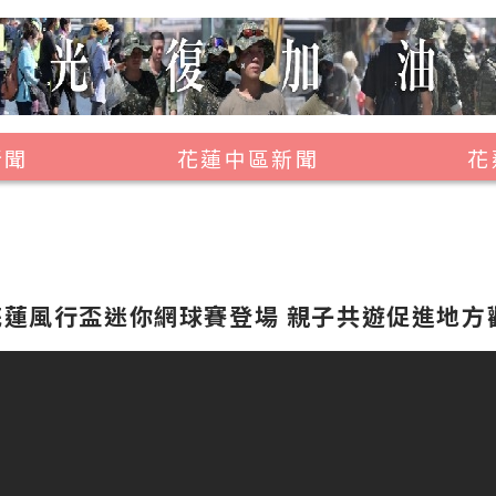
新聞
花蓮中區新聞
花
壽豐鄉
鳳林鎮
萬榮鄉
愛花蓮風行盃迷你網球賽登場 親子共遊促進地方
光復鄉
豐濱鄉