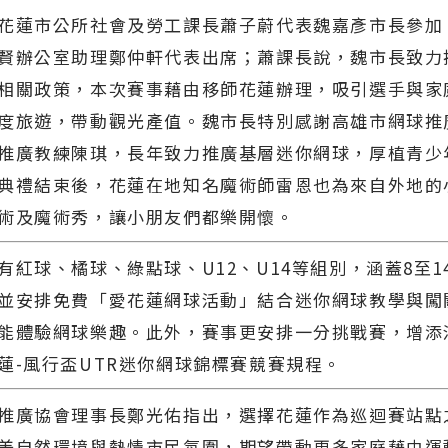
花蓮市公所社會及勞工課長蕭子蔚代表魏嘉彥市長參加
賢辦公室助理鄭仲軒代表出席；蕭課長說，魏市長致力
相關政策，本次賽事藉由移師花蓮辦理，吸引選手與家
度旅遊，帶動觀光產值。魏市長特別感謝高雄市網球推
推廣教練陳琪，長年致力推廣基層迷你網球，厚植青少
典禮結束後，花蓮在地知名魔術師雷恩也為來自外地的
術及魔術秀，讓小朋友們都樂開懷。
有紅球、橘球、綠點球、U12、U14等組別，涵蓋8至1
並安排免費「愛花蓮網球活動」結合迷你網球教學與闖
能體驗網球樂趣。此外，賽事更安排一分挑戰賽，增添
蓮-風行盃UTR迷你網球錦標賽競賽規程。
推廣協會理事長鄭光佑指出，選擇花蓮作為巡迴賽站點
美自然環境與熱情市民氛圍，期望帶動更多家庭藉由運