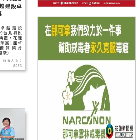
卓越建設卓
獎
家卓越建設
於台北君悅
典禮，花蓮
榮獲1座卓
優質獎肯
續閱讀）
觀看人次：
8033