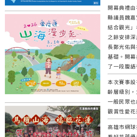
開幕典禮由
縣議員魏嘉
結合觀光」
之餘安排深
長鄭光佑與
基礎。開幕
了一段腹語
本次賽事設
齡層級別，
一般民眾也
觀賞性愛花
高雄市網球
看好花蓮優