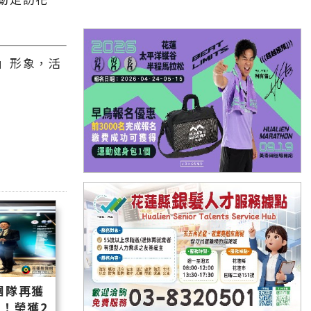
」形象，活
團隊再獲
！榮獲2