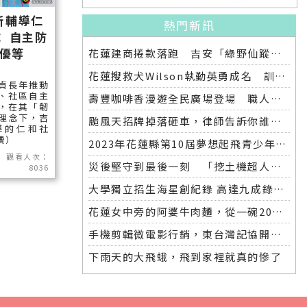
所輔導仁
熱門新訊
 自主防
優等
花蓮建商捲款落跑 吉安「綠野仙蹤」整棟2.6億將法拍
花蓮搜救犬Wilson執勤英勇成名 訓練意外墜落離世 消防局將為其立碑追思
貞長年推動
、社區自主
壽豐咖啡香漫遊全民廣場登場 職人市集手作體驗品味慢活氛圍
，在其「韌
理念下，吉
颱風天招牌掉落砸車，律師告訴你誰該賠償
導的仁和社
讀）
2023年花蓮縣第10屆夢想起飛青少年發明展 自強國中拿下第一名與第二名
觀看人次：
災後堅守到最後一刻 「挖土機超人」因感染離世
8036
大學獨立招生海星創紀錄 高達九成錄取國立大學 東華大學錄取21人 歷年最多
花蓮女中旁的阿婆牛肉麵，從一碗20元的牛肉湯開始到40年不變的人情味
手機剪輯微電影行銷，東台灣記協開班授課獲好評
下雨天的大飛蛾，飛到家裡就真的慘了