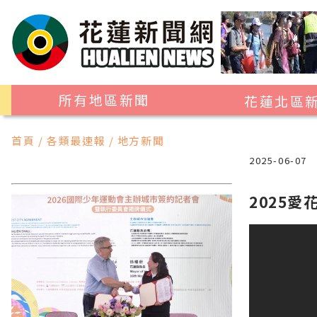
所有地區新聞
花蓮北區
花蓮市
首頁 / 各類最速報 / 地方新聞
吉安鄉
2025-06-07
新城鄉
2025
秀林鄉