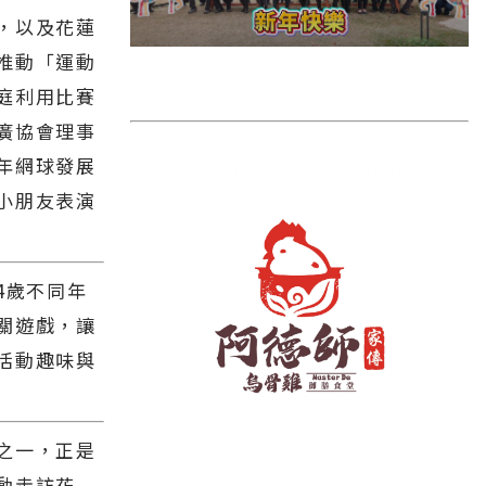
雲林縣
，以及花蓮
長濱鄉
推動「運動
台東市
庭利用比賽
廣協會理事
池上鄉
年網球發展
鹿野鄉
小朋友表演
彰化縣
4歲不同年
關遊戲，讓
活動趣味與
之一，正是
動走訪花