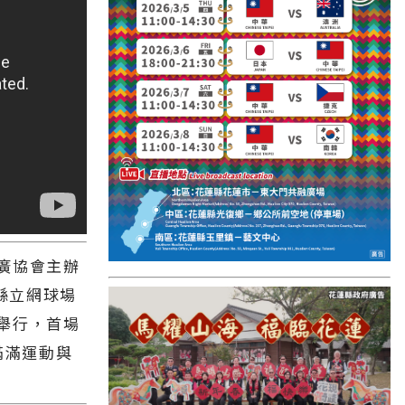
國外報導
台東縣
關山鎮
苗栗縣
其他地區
新竹市
和平鄉
廣協會主辦
台南市
蓮縣立網球場
澎湖縣
舉行，首場
香港
滿滿運動與
台東市