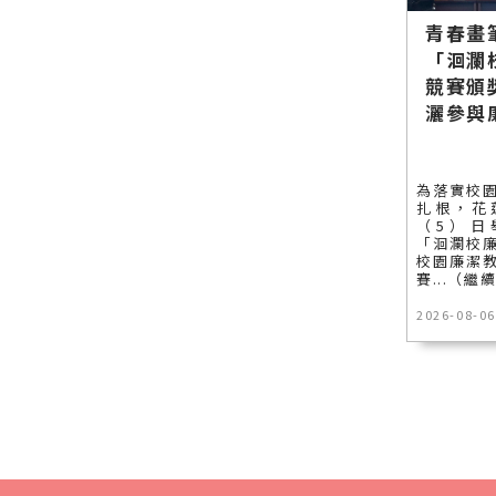
聞網官方網
類新聞－最
網官方網站
站各類新聞
快速的今日
各類新聞－
青春畫
－最快速的
新聞報導 最
最快速的今
「洄瀾
今日新聞報
新的在地資
日新聞報導
競賽頒
導 最新的在
訊！
最新的在地
灑參與
地資訊！
資訊！
為落實校
扎根，花
（5）日
「洄瀾校
校園廉潔
賽...（繼
2026-08-06