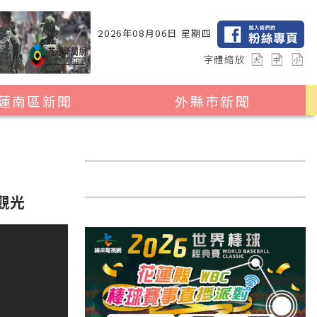
2026年08月06日 星期四
字體縮放
蓮南區新聞
外縣市新聞
瑞穗鄉
花蓮縣全區
玉里鎮
2024暑期夏令營專區
卓溪鄉
台北市
觀光
富里鄉
新北市
台中市
彰化縣
高雄市