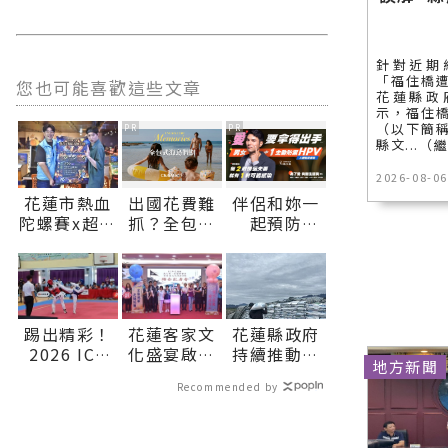
針對近期
「福住橋
您也可能喜歡這些文章
花蓮縣政
示，福住
（以下簡
PR
PR
縣文...（
2026-08-06
花蓮市熱血
出國花費難
伴侶和妳一
陀螺賽x超嗨
抓？全包式
起預防
演唱會
海島假期，
HPV，才有
8/22、23接
一價搞定食
資格說愛
力登場∣花
宿玩樂，省
妳！
蓮新聞網官
錢更省心！
方網站各類
踢出精彩！
花蓮客家文
花蓮縣政府
新聞－最快
2026 ICG
化盛宴啟動
持續推動肥
速的今日新
地方新聞
國際少年運
展現多元共
料補助 加碼
聞報導 最新
Recommended by
動會跆拳道
融新魅力∣
照顧農友穩
的在地資
對打圓滿完
花蓮新聞網
定農業生產
訊！
賽∣花蓮新
官方網站各
∣花蓮新聞