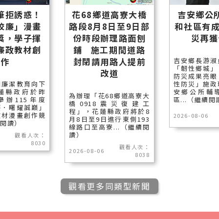
筆拒誘惑！
花68鄉道高寮大橋
吉安鄉公
校廉」漫畫
路段8月8日至9日部
和社區有成
獎，學子揮
份時段辦理路面刨
災再獲
廉政教材創
鋪 施工期間道路
作
封閉請用路人提前
吉安鄉長游淑
「韌性鄉城」
改道
防災成果亮眼
園廉潔教育向下
性防災」施政
蓮縣政府於昨
安鄉公所輔
為辦理「花68鄉道高寮大
舉辦115年度
區...（繼續閱
橋0918震災復建工
廉．曙耀誠巔」
程」，花蓮縣政府將於8
教材漫畫創作競
2026-08-06
月8日至9日進行東側193
續閱讀）
線路口至高寮...（繼續閱
讀）
觀看人次：
8030
觀看人次：
2026-08-06
8038
觀看更多同類型新聞