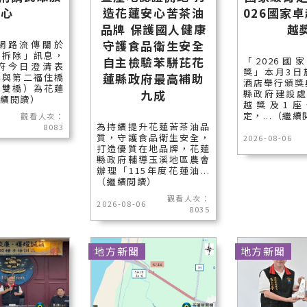
心
造花蓮安心苦茶油
026國家
品牌 保護國人健康
越
守護食品衛生安全
網路流傳關於
遭拆除」訊息，
自主檢驗苯駢芘花
「2026國
府今日澄清表
獎」本月3日
蓮縣政府最高補助
橋與第二福住橋
酒店舉行頒獎
稱雙橋）為花蓮
九成
縣政府建設處
繼續閱讀）
越獎及1座
定，...（繼
觀看人次：
為持續提升花蓮苦茶油品
8083
質，守護食品衛生安全，
2026-08-06
打造優質在地品牌，花蓮
縣政府輔導玉溪地區農會
辦理「115年度花蓮油...
（繼續閱讀）
觀看人次：
2026-08-06
8035
地方新聞
地方新聞