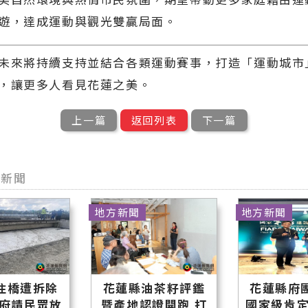
遊，達成運動與觀光雙贏局面。
未來將持續支持並結合各類運動賽事，打造「運動城市
，讓更多人看見花蓮之美。
上一篇
返回列表
下一篇
型新聞
地方新聞
地方新聞
住橋遭拆除
花蓮縣油茶籽評鑑
花蓮縣府
縣府請民眾放
暨產地認證開跑 打
國家級肯定