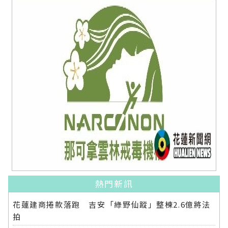
熱門新訊
花蓮建商捲款落跑 吉安「綠野仙蹤」整棟2.6億將法
拍