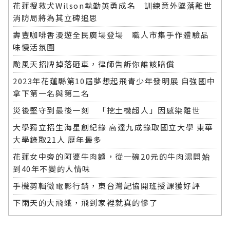
花蓮搜救犬Wilson執勤英勇成名 訓練意外墜落離世
消防局將為其立碑追思
壽豐咖啡香漫遊全民廣場登場 職人市集手作體驗品
味慢活氛圍
颱風天招牌掉落砸車，律師告訴你誰該賠償
2023年花蓮縣第10屆夢想起飛青少年發明展 自強國中
拿下第一名與第二名
災後堅守到最後一刻 「挖土機超人」因感染離世
大學獨立招生海星創紀錄 高達九成錄取國立大學 東華
大學錄取21人 歷年最多
花蓮女中旁的阿婆牛肉麵，從一碗20元的牛肉湯開始
到40年不變的人情味
手機剪輯微電影行銷，東台灣記協開班授課獲好評
下雨天的大飛蛾，飛到家裡就真的慘了