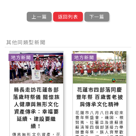
上一篇
返回列表
下一篇
其他同類型新聞
地方新聞
地方新聞
縣長走訪花蓮各部
花蓮市四部落同慶
落歲時祭儀 關懷族
豐年祭 百歲耆老披
人健康與無形文化
肩傳承文化精神
資產傳承：幸福要
花蓮市八月八日再迎來
豐年祭盛會，磯固、根
延續、建設要繼
努夷、拉署旦及達蘇達
續！
蘇湳等四個部落接力舉
辦豐年祭，族人齊聚歡
傳承無形文化資產，花