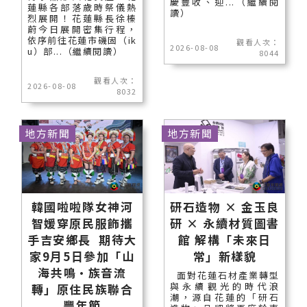
慶豐收、迎...（繼續閱
蓮縣各部落歲時祭儀熱
讀）
烈展開！花蓮縣長徐榛
蔚今日展開密集行程，
依序前往花蓮市磯固（ik
觀看人次：
2026-08-08
u）部...（繼續閱讀）
8044
觀看人次：
2026-08-08
8032
地方新聞
地方新聞
韓國啦啦隊女神河
研石造物 × 金玉良
智媛穿原民服飾攜
研 × 永續材質圖書
手吉安鄉長 期待大
館 解構「未來日
家9月5日參加「山
常」新樣貌
海共鳴•族音流
面對花蓮石材產業轉型
與永續觀光的時代浪
轉」原住民族聯合
潮，源自花蓮的「研石
豐年節