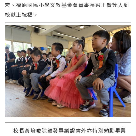
宏、福原國民小學文教基金會董事長梁正賢等人到
校獻上祝福。
校長黃培峻除頒發畢業證書外亦特別勉勵畢業