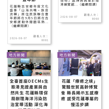
造物」品牌將再度於南
港展覽館...（繼續閱讀）
花蓮縣吉安鄉年度文化
盛事「山海共鳴•族音
流轉」原住民族聯合豐
觀看人次：
2026-08-07
年節將在9月5日將在吉
8060
安鄉運動休閒園區熱...
（繼續閱讀）
觀看人次：
2026-08-07
8081
地方新聞
地方新聞
全臺首座OECMs生
花蓮「療癒之境」
態港見證產業與自
驚豔世貿高齡博覽
然共生 花蓮縣環保
會 縣長揭示五感療
局辦理海洋污染防
癒 感受花蓮專屬的
治宣導活動 深化海
慢活步調