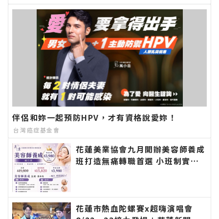
各類新聞－最快速的今日新聞報導 最新的在地資
訊！
伴侶和妳一起預防HPV，才有資格說愛妳！
台灣癌症基金會
花蓮美業協會九月開辦美容師養成
班打造無痛轉職首選 小班制實作
教學協助零基礎學員建立扎實技術
邁向創業之路∣花蓮新聞網官方網
站各類新聞－最快速的今日新聞報
導 最新的在地資訊！
花蓮市熱血陀螺賽x超嗨演唱會