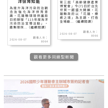
洋保育知能
第三屆「高齡健康產業
博覽會」今(7)日於台北
為提升海洋污染防治觀
世貿一館盛大開展，花
念及強化海洋保育意
蓮縣政府以「花蓮‧療
識，花蓮縣環境保護局
癒之境」為主題，打造
日前辦理「115年度海洋
全場最...（繼續閱讀）
污染防治宣導活動」，
邀集環保...（繼續閱讀）
觀看人次：
2026-08-07
8066
觀看人次：
2026-08-07
8064
觀看更多同類型新聞