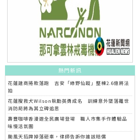
熱門新訊
花蓮建商捲款落跑 吉安「綠野仙蹤」整棟2.6億將法
拍
花蓮搜救犬Wilson執勤英勇成名 訓練意外墜落離世
消防局將為其立碑追思
壽豐咖啡香漫遊全民廣場登場 職人市集手作體驗品
味慢活氛圍
颱風天招牌掉落砸車，律師告訴你誰該賠償