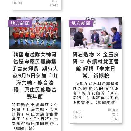
次：
08-08
8042
地方新聞
地方新聞
韓國啦啦隊女神河
研石造物 × 金玉良
智媛穿原民服飾攜
研 × 永續材質圖書
手吉安鄉長 期待大
館 解構「未來日
家9月5日參加「山
常」新樣貌
海共鳴•族音流
面對花蓮石材產業轉型
與永續觀光的時代浪
轉」原住民族聯合
潮，源自花蓮的「研石
豐年節
造物」品牌將再度於南
港展覽館...（繼續閱讀）
花蓮縣吉安鄉年度文化
盛事「山海共鳴•族音
觀看人
2026-
流轉」原住民族聯合豐
次：
08-07
年節將在9月5日將在吉
8061
安鄉運動休閒園區熱...
（繼續閱讀）