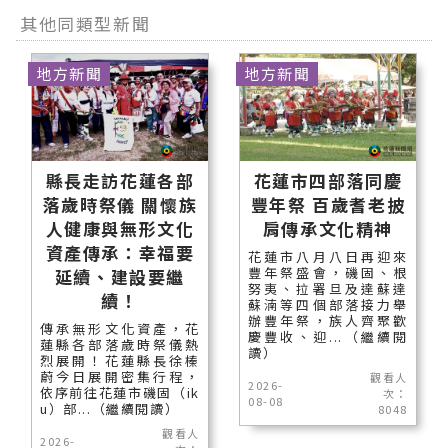
其他同類型新聞
地方新聞
地方新聞
縣長走訪花蓮各部
花蓮市四部落同慶
落歲時祭儀 關懷族
豐年祭 百歲耆老披
人健康與無形文化
肩傳承文化精神
資產傳承：幸福要
花蓮市八月八日再迎來
豐年祭盛會，磯固、根
延續、建設要繼
努夷、拉署旦及達蘇達
續！
蘇湳等四個部落接力舉
辦豐年祭，族人齊聚歡
傳承無形文化資產，花
慶豐收、迎...（繼續閱
蓮縣各部落歲時祭儀熱
讀）
烈展開！花蓮縣長徐榛
蔚今日展開密集行程，
觀看人
2026-
依序前往花蓮市磯固（ik
次：
08-08
u）部...（繼續閱讀）
8048
觀看人
2026-