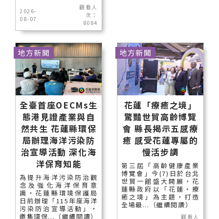
觀看人
2026-
次：
08-07
8084
地方新聞
地方新聞
全臺首座OECMs生
花蓮「療癒之境」
態港見證產業與自
驚豔世貿高齡博覽
然共生 花蓮縣環保
會 縣長揭示五感療
局辦理海洋污染防
癒 感受花蓮專屬的
治宣導活動 深化海
慢活步調
洋保育知能
第三屆「高齡健康產業
博覽會」今(7)日於台北
為提升海洋污染防治觀
世貿一館盛大開展，花
念及強化海洋保育意
蓮縣政府以「花蓮‧療
識，花蓮縣環境保護局
癒之境」為主題，打造
日前辦理「115年度海洋
全場最...（繼續閱讀）
污染防治宣導活動」，
邀集環保...（繼續閱讀）
觀看人