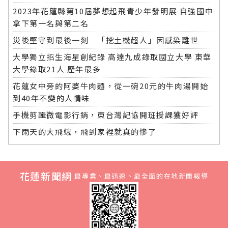
2023年花蓮縣第10屆夢想起飛青少年發明展 自強國中
拿下第一名與第二名
災後堅守到最後一刻 「挖土機超人」因感染離世
大學獨立招生海星創紀錄 高達九成錄取國立大學 東華
大學錄取21人 歷年最多
花蓮女中旁的阿婆牛肉麵，從一碗20元的牛肉湯開始
到40年不變的人情味
手機剪輯微電影行銷，東台灣記協開班授課獲好評
下雨天的大飛蛾，飛到家裡就真的慘了
花蓮新聞網
最專業、最迅速、最全面的在地新聞報導