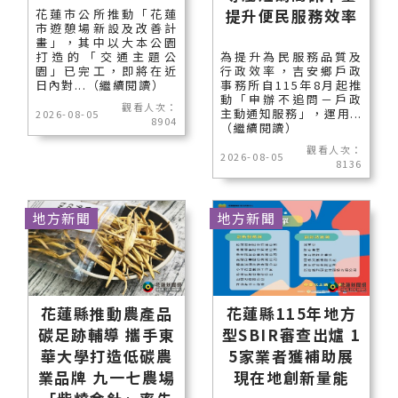
提升便民服務效率
花蓮市公所推動「花蓮
市遊憩場新設及改善計
畫」，其中以大本公園
打造的「交通主題公
為提升為民服務品質及
園」已完工，即將在近
行政效率，吉安鄉戶政
日內對...（繼續閱讀）
事務所自115年8月起推
動「申辦不追問－戶政
觀看人次：
主動通知服務」，運用...
2026-08-05
8904
（繼續閱讀）
觀看人次：
2026-08-05
8136
地方新聞
地方新聞
花蓮縣推動農產品
花蓮縣115年地方
碳足跡輔導 攜手東
型SBIR審查出爐 1
華大學打造低碳農
5家業者獲補助展
業品牌 九一七農場
現在地創新量能