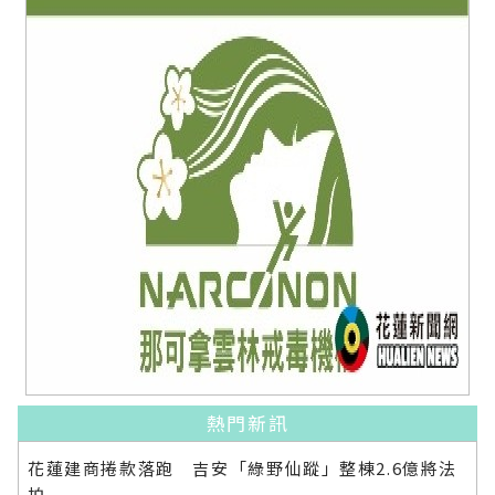
熱門新訊
花蓮建商捲款落跑 吉安「綠野仙蹤」整棟2.6億將法
拍