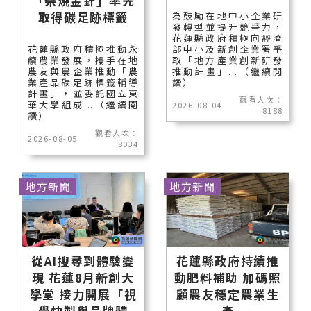
「柴燒金針」率先
取得碳足跡標籤
為鼓勵在地中小企業研
發轉型並提升競爭力，
花蓮縣政府積極向經濟
花蓮縣政府積極推動永
部中小及新創企業署爭
續農業發展，攜手在地
取「地方產業創新研發
農友與農企業推動「農
推動計畫」...（繼續閱
業產品碳足跡標籤輔導
讀）
計畫」，並委託國立東
觀看人次：
華大學組成...（繼續閱
2026-08-04
8188
讀）
觀看人次：
2026-08-05
8034
地方新聞
地方新聞
從AI搜尋到體驗變
花蓮縣政府持續推
現 花蓮8月新創大
動肥料補助 加碼照
學堂 接力開展「視
顧農友穩定農業生
覺快製與品牌體
產