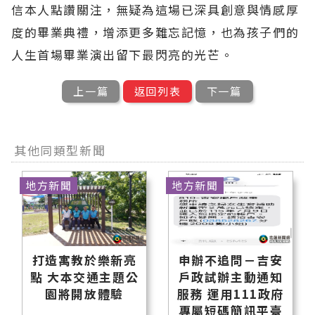
信本人點讚關注，無疑為這場已深具創意與情感厚
度的畢業典禮，增添更多難忘記憶，也為孩子們的
人生首場畢業演出留下最閃亮的光芒。
上一篇
返回列表
下一篇
其他同類型新聞
地方新聞
地方新聞
打造寓教於樂新亮
申辦不追問－吉安
點 大本交通主題公
戶政試辦主動通知
園將開放體驗
服務 運用111政府
專屬短碼簡訊平臺