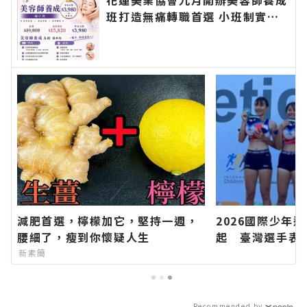
班打造無痛轉職首選 小班制實作
教學協助零基礎學員建立扎實技術
邁向創業之路∣花蓮新聞網官方網
站各類新聞－最快速的今日新聞報
導 最新的在地資訊！
減肥首選，檸檬加它，堅持一週，
2026國際少年
腰細了，瘦到你懷疑人生
起 臺灣選手表
花蓮新聞網官方
新素簡
快速的今日新聞
訊！
Recommended by