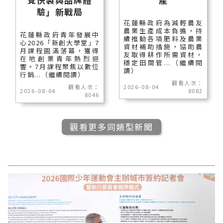
驗」新戰局
花蓮縣政府為減輕農友
農業生產成本負擔，持
花蓮縣政府青年發展中
續推動各項肥料及農業
心2026「新創大學堂」7
資材補助措施，協助農
月課程圓滿落幕，獲得
友取得耕作所需資材，
在地創業青年熱烈迴
穩定田間管...（繼續閱
響。7月課程聚焦以數位
讀）
行銷...（繼續閱讀）
觀看人次：
觀看人次：
2026-08-04
2026-08-04
8082
8046
觀看更多同類型新聞