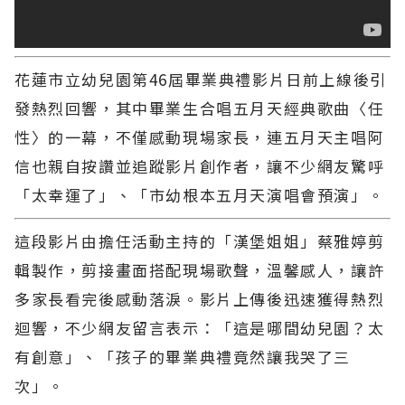
花蓮市立幼兒園第46屆畢業典禮影片日前上線後引
發熱烈回響，其中畢業生合唱五月天經典歌曲〈任
性〉的一幕，不僅感動現場家長，連五月天主唱阿
信也親自按讚並追蹤影片創作者，讓不少網友驚呼
「太幸運了」、「市幼根本五月天演唱會預演」。
這段影片由擔任活動主持的「漢堡姐姐」蔡雅婷剪
輯製作，剪接畫面搭配現場歌聲，溫馨感人，讓許
多家長看完後感動落淚。影片上傳後迅速獲得熱烈
迴響，不少網友留言表示：「這是哪間幼兒園？太
有創意」、「孩子的畢業典禮竟然讓我哭了三
次」。