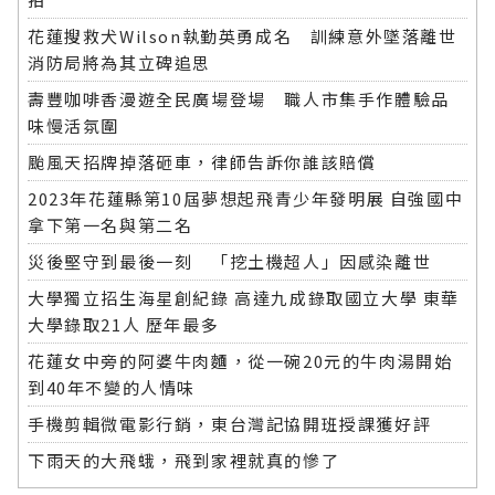
花蓮搜救犬Wilson執勤英勇成名 訓練意外墜落離世
消防局將為其立碑追思
壽豐咖啡香漫遊全民廣場登場 職人市集手作體驗品
味慢活氛圍
颱風天招牌掉落砸車，律師告訴你誰該賠償
2023年花蓮縣第10屆夢想起飛青少年發明展 自強國中
拿下第一名與第二名
災後堅守到最後一刻 「挖土機超人」因感染離世
大學獨立招生海星創紀錄 高達九成錄取國立大學 東華
大學錄取21人 歷年最多
花蓮女中旁的阿婆牛肉麵，從一碗20元的牛肉湯開始
到40年不變的人情味
手機剪輯微電影行銷，東台灣記協開班授課獲好評
下雨天的大飛蛾，飛到家裡就真的慘了