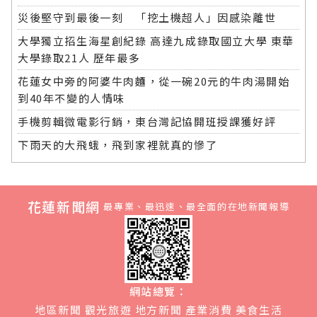
災後堅守到最後一刻 「挖土機超人」因感染離世
大學獨立招生海星創紀錄 高達九成錄取國立大學 東華
大學錄取21人 歷年最多
花蓮女中旁的阿婆牛肉麵，從一碗20元的牛肉湯開始
到40年不變的人情味
手機剪輯微電影行銷，東台灣記協開班授課獲好評
下雨天的大飛蛾，飛到家裡就真的慘了
花蓮新聞網
最專業、最迅速、最全面的在地新聞報導
網站總覽：
地區新聞
觀光旅遊
地方新聞
產業消費
美食生活