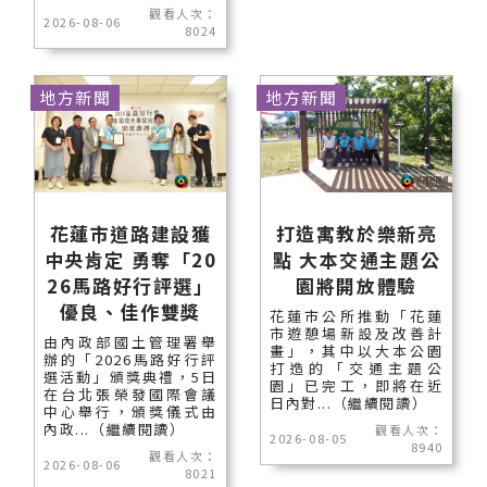
觀看人次：
2026-08-06
8024
地方新聞
地方新聞
花蓮市道路建設獲
打造寓教於樂新亮
中央肯定 勇奪「20
點 大本交通主題公
26馬路好行評選」
園將開放體驗
優良、佳作雙獎
花蓮市公所推動「花蓮
市遊憩場新設及改善計
由內政部國土管理署舉
畫」，其中以大本公園
辦的「2026馬路好行評
打造的「交通主題公
選活動」頒獎典禮，5日
園」已完工，即將在近
在台北張榮發國際會議
日內對...（繼續閱讀）
中心舉行，頒獎儀式由
內政...（繼續閱讀）
觀看人次：
2026-08-05
8940
觀看人次：
2026-08-06
8021