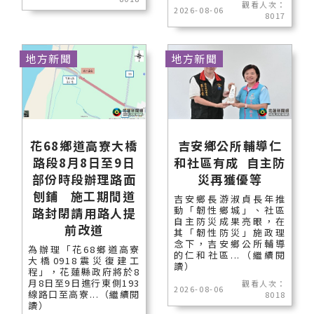
觀看人次：
2026-08-06
8017
地方新聞
地方新聞
花68鄉道高寮大橋
吉安鄉公所輔導仁
路段8月8日至9日
和社區有成 自主防
部份時段辦理路面
災再獲優等
刨鋪 施工期間道
吉安鄉長游淑貞長年推
動「韌性鄉城」、社區
路封閉請用路人提
自主防災成果亮眼，在
前改道
其「韌性防災」施政理
念下，吉安鄉公所輔導
為辦理「花68鄉道高寮
的仁和社區...（繼續閱
大橋0918震災復建工
讀）
程」，花蓮縣政府將於8
月8日至9日進行東側193
觀看人次：
2026-08-06
線路口至高寮...（繼續閱
8018
讀）