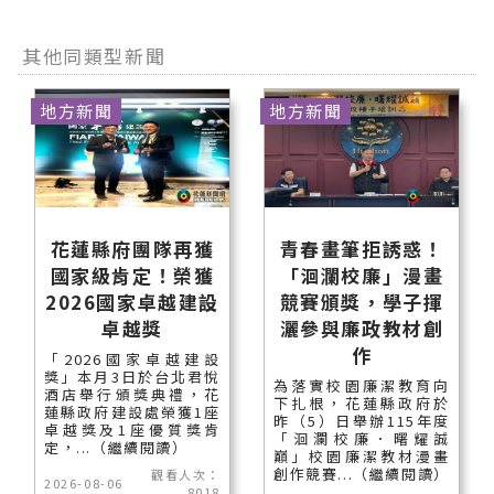
其他同類型新聞
地方新聞
地方新聞
花蓮縣府團隊再獲
青春畫筆拒誘惑！
國家級肯定！榮獲
「洄瀾校廉」漫畫
2026國家卓越建設
競賽頒獎，學子揮
卓越獎
灑參與廉政教材創
作
「2026國家卓越建設
獎」本月3日於台北君悅
為落實校園廉潔教育向
酒店舉行頒獎典禮，花
下扎根，花蓮縣政府於
蓮縣政府建設處榮獲1座
昨（5）日舉辦115年度
卓越獎及1座優質獎肯
「洄瀾校廉．曙耀誠
定，...（繼續閱讀）
巔」校園廉潔教材漫畫
創作競賽...（繼續閱讀）
觀看人次：
2026-08-06
8018