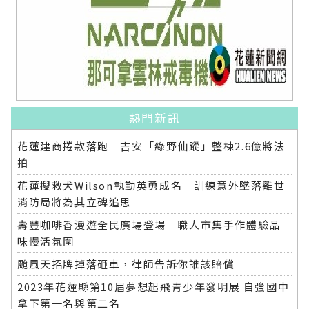
熱門新訊
花蓮建商捲款落跑 吉安「綠野仙蹤」整棟2.6億將法
拍
花蓮搜救犬Wilson執勤英勇成名 訓練意外墜落離世
消防局將為其立碑追思
壽豐咖啡香漫遊全民廣場登場 職人市集手作體驗品
味慢活氛圍
颱風天招牌掉落砸車，律師告訴你誰該賠償
2023年花蓮縣第10屆夢想起飛青少年發明展 自強國中
拿下第一名與第二名