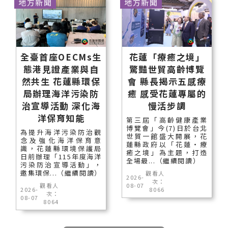
地方新聞
地方新聞
全臺首座OECMs生
花蓮「療癒之境」
態港見證產業與自
驚豔世貿高齡博覽
然共生 花蓮縣環保
會 縣長揭示五感療
局辦理海洋污染防
癒 感受花蓮專屬的
治宣導活動 深化海
慢活步調
洋保育知能
第三屆「高齡健康產業
博覽會」今(7)日於台北
為提升海洋污染防治觀
世貿一館盛大開展，花
念及強化海洋保育意
蓮縣政府以「花蓮‧療
識，花蓮縣環境保護局
癒之境」為主題，打造
日前辦理「115年度海洋
全場最...（繼續閱讀）
污染防治宣導活動」，
邀集環保...（繼續閱讀）
觀看人
2026-
次：
觀看人
08-07
2026-
8066
次：
08-07
8064