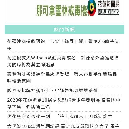
熱門新訊
花蓮建商捲款落跑 吉安「綠野仙蹤」整棟2.6億將法
拍
花蓮搜救犬Wilson執勤英勇成名 訓練意外墜落離世
消防局將為其立碑追思
壽豐咖啡香漫遊全民廣場登場 職人市集手作體驗品
味慢活氛圍
颱風天招牌掉落砸車，律師告訴你誰該賠償
2023年花蓮縣第10屆夢想起飛青少年發明展 自強國中
拿下第一名與第二名
災後堅守到最後一刻 「挖土機超人」因感染離世
大學獨立招生海星創紀錄 高達九成錄取國立大學 東華