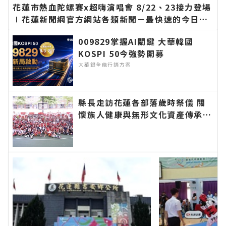
花蓮市熱血陀螺賽x超嗨演唱會 8/22、23接力登場
∣花蓮新聞網官方網站各類新聞－最快速的今日新
聞報導 最新的在地資訊！
009829掌握AI關鍵 大華韓國
KOSPI 50今強勢開募
大華銀全能行銷方案
縣長走訪花蓮各部落歲時祭儀 關
懷族人健康與無形文化資產傳承：
幸福要延續、建設要繼續！∣花蓮
新聞網官方網站各類新聞－最快速
的今日新聞報導 最新的在地資
訊！