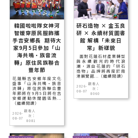
韓國啦啦隊女神河
研石造物 × 金玉良
智媛穿原民服飾攜
研 × 永續材質圖書
手吉安鄉長 期待大
館 解構「未來日
家9月5日參加「山
常」新樣貌
海共鳴•族音流
面對花蓮石材產業轉型
與永續觀光的時代浪
轉」原住民族聯合
潮，源自花蓮的「研石
豐年節
造物」品牌將再度於南
港展覽館...（繼續閱讀）
花蓮縣吉安鄉年度文化
盛事「山海共鳴•族音
觀看人
2026-
流轉」原住民族聯合豐
次：
08-07
年節將在9月5日將在吉
8060
安鄉運動休閒園區熱...
（繼續閱讀）
觀看人
2026-
次：
08-07
8081