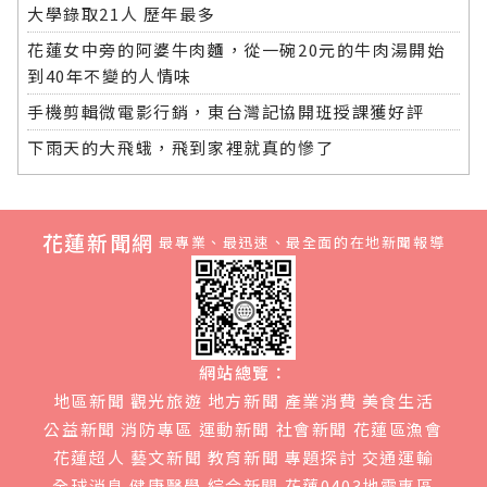
大學錄取21人 歷年最多
花蓮女中旁的阿婆牛肉麵，從一碗20元的牛肉湯開始
到40年不變的人情味
手機剪輯微電影行銷，東台灣記協開班授課獲好評
下雨天的大飛蛾，飛到家裡就真的慘了
花蓮新聞網
最專業、最迅速、最全面的在地新聞報導
網站總覽：
地區新聞
觀光旅遊
地方新聞
產業消費
美食生活
公益新聞
消防專區
運動新聞
社會新聞
花蓮區漁會
花蓮超人
藝文新聞
教育新聞
專題探討
交通運輸
全球消息
健康醫學
綜合新聞
花蓮0403地震專區