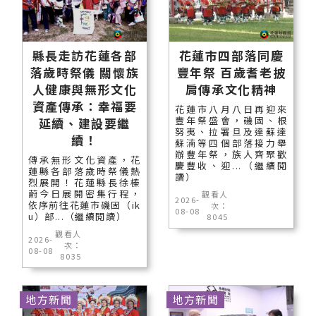
縣長走訪花蓮各部
花蓮市四部落同慶
落歲時祭儀 關懷族
豐年祭 百歲耆老披
人健康與無形文化
肩傳承文化精神
資產傳承：幸福要
花蓮市八月八日再迎來
豐年祭盛會，磯固、根
延續、建設要繼
努夷、拉署旦及達蘇達
續！
蘇湳等四個部落接力舉
辦豐年祭，族人齊聚歡
傳承無形文化資產，花
慶豐收、迎...（繼續閱
蓮縣各部落歲時祭儀熱
讀）
烈展開！花蓮縣長徐榛
蔚今日展開密集行程，
觀看人
2026-
依序前往花蓮市磯固（ik
次：
08-08
u）部...（繼續閱讀）
8045
觀看人
2026-
次：
08-08
8035
地方新聞
地方新聞