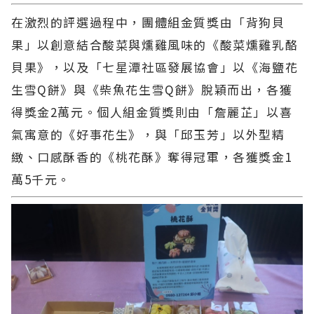
在激烈的評選過程中，團體組金質獎由「背狗貝
果」以創意結合酸菜與燻雞風味的《酸菜燻雞乳酪
貝果》，以及「七星潭社區發展協會」以《海鹽花
生雪Q餅》與《柴魚花生雪Q餅》脫穎而出，各獲
得獎金2萬元。個人組金質獎則由「詹麗芷」以喜
氣寓意的《好事花生》，與「邱玉芳」以外型精
緻、口感酥香的《桃花酥》奪得冠軍，各獲獎金1
萬5千元。