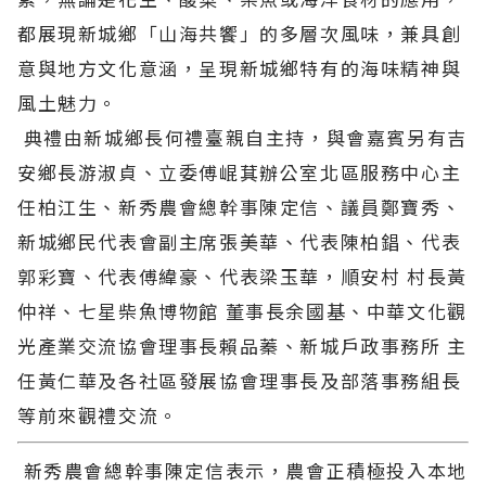
都展現新城鄉「山海共饗」的多層次風味，兼具創
意與地方文化意涵，呈現新城鄉特有的海味精神與
風土魅力。
典禮由新城鄉長何禮臺親自主持，與會嘉賓另有吉
安鄉長游淑貞、立委傅崐萁辦公室北區服務中心主
任柏江生、新秀農會總幹事陳定信、議員鄭寶秀、
新城鄉民代表會副主席張美華、代表陳柏錩、代表
郭彩寶、代表傅緯豪、代表梁玉華，順安村 村長黃
仲祥、七星柴魚博物館 董事長余國基、中華文化觀
光產業交流協會理事長賴品蓁、新城戶政事務所 主
任黃仁華及各社區發展協會理事長及部落事務組長
等前來觀禮交流。
新秀農會總幹事陳定信表示，農會正積極投入本地