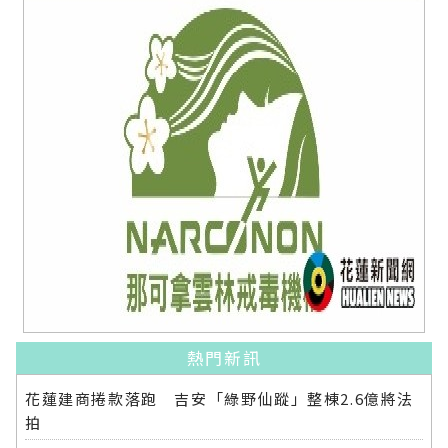
熱門新訊
花蓮建商捲款落跑 吉安「綠野仙蹤」整棟2.6億將法
拍