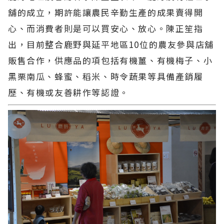
舖的成立，期許能讓農民辛勤生產的成果賣得開
心、而消費者則是可以買安心、放心。陳正笙指
出，目前整合鹿野與延平地區10位的農友參與店舖
販售合作，供應品的項包括有機薑、有機梅子、小
黑栗南瓜、蜂蜜、稻米、時令蔬果等具備產銷履
歷、有機或友善耕作等認證。