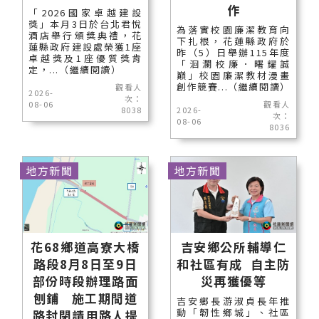
作
「2026國家卓越建設
獎」本月3日於台北君悅
為落實校園廉潔教育向
酒店舉行頒獎典禮，花
下扎根，花蓮縣政府於
蓮縣政府建設處榮獲1座
昨（5）日舉辦115年度
卓越獎及1座優質獎肯
「洄瀾校廉．曙耀誠
定，...（繼續閱讀）
巔」校園廉潔教材漫畫
創作競賽...（繼續閱讀）
觀看人
2026-
次：
08-06
觀看人
8038
2026-
次：
08-06
8036
地方新聞
地方新聞
花68鄉道高寮大橋
吉安鄉公所輔導仁
路段8月8日至9日
和社區有成 自主防
部份時段辦理路面
災再獲優等
刨鋪 施工期間道
吉安鄉長游淑貞長年推
動「韌性鄉城」、社區
路封閉請用路人提