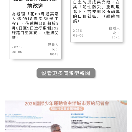
自主防災成果亮眼，在
前改道
其「韌性防災」施政理
念下，吉安鄉公所輔導
為辦理「花68鄉道高寮
的仁和社區...（繼續閱
大橋0918震災復建工
讀）
程」，花蓮縣政府將於8
月8日至9日進行東側193
觀看人
2026-
線路口至高寮...（繼續閱
次：
08-06
讀）
8041
觀看人
2026-
次：
08-06
8043
觀看更多同類型新聞