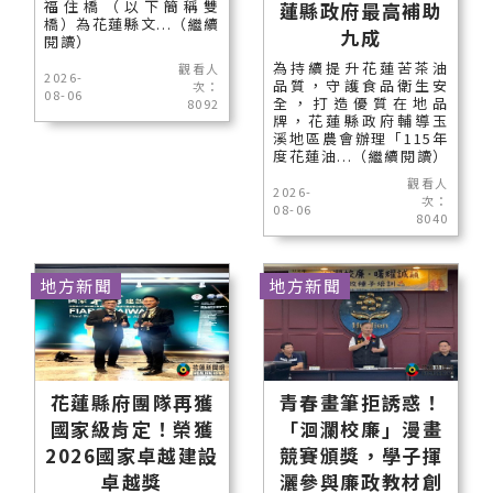
福住橋（以下簡稱雙
蓮縣政府最高補助
橋）為花蓮縣文...（繼續
九成
閱讀）
為持續提升花蓮苦茶油
觀看人
2026-
品質，守護食品衛生安
次：
08-06
全，打造優質在地品
8092
牌，花蓮縣政府輔導玉
溪地區農會辦理「115年
度花蓮油...（繼續閱讀）
觀看人
2026-
次：
08-06
8040
地方新聞
地方新聞
花蓮縣府團隊再獲
青春畫筆拒誘惑！
國家級肯定！榮獲
「洄瀾校廉」漫畫
2026國家卓越建設
競賽頒獎，學子揮
卓越獎
灑參與廉政教材創