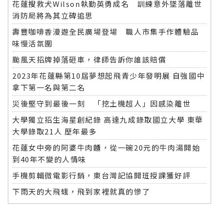
花蓮搜救犬Wilson執勤英勇成名 訓練意外墜落離世
消防局將為其立碑追思
壽豐咖啡香漫遊全民廣場登場 職人市集手作體驗品
味慢活氛圍
颱風天招牌掉落砸車，律師告訴你誰該賠償
2023年花蓮縣第10屆夢想起飛青少年發明展 自強國中
拿下第一名與第二名
災後堅守到最後一刻 「挖土機超人」因感染離世
大學獨立招生海星創紀錄 高達九成錄取國立大學 東華
大學錄取21人 歷年最多
花蓮女中旁的阿婆牛肉麵，從一碗20元的牛肉湯開始
到40年不變的人情味
手機剪輯微電影行銷，東台灣記協開班授課獲好評
下雨天的大飛蛾，飛到家裡就真的慘了