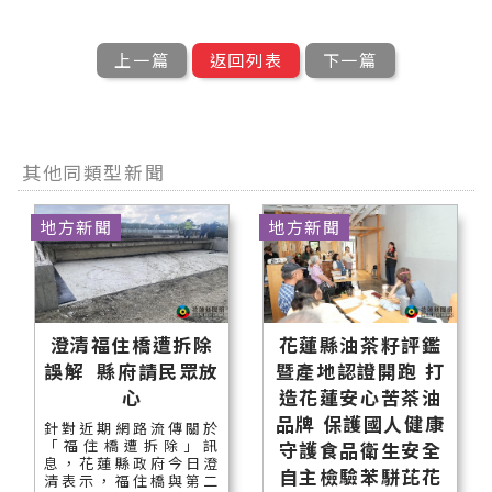
上一篇
返回列表
下一篇
其他同類型新聞
地方新聞
地方新聞
澄清福住橋遭拆除
花蓮縣油茶籽評鑑
誤解 縣府請民眾放
暨產地認證開跑 打
心
造花蓮安心苦茶油
品牌 保護國人健康
針對近期網路流傳關於
「福住橋遭拆除」訊
守護食品衛生安全
息，花蓮縣政府今日澄
自主檢驗苯駢芘花
清表示，福住橋與第二