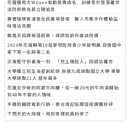
花蓮搜救犬Wilson執勤英勇成名 訓練意外墜落離世
消防局將為其立碑追思
壽豐咖啡香漫遊全民廣場登場 職人市集手作體驗品
味慢活氛圍
颱風天招牌掉落砸車，律師告訴你誰該賠償
2023年花蓮縣第10屆夢想起飛青少年發明展 自強國中
拿下第一名與第二名
災後堅守到最後一刻 「挖土機超人」因感染離世
大學獨立招生海星創紀錄 高達九成錄取國立大學 東華
大學錄取21人 歷年最多
花蓮女中旁的阿婆牛肉麵，從一碗20元的牛肉湯開始
到40年不變的人情味
手機剪輯微電影行銷，東台灣記協開班授課獲好評
下雨天的大飛蛾，飛到家裡就真的慘了