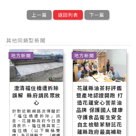
上一篇
返回列表
下一篇
其他同類型新聞
地方新聞
地方新聞
澄清福住橋遭拆除
花蓮縣油茶籽評鑑
誤解 縣府請民眾放
暨產地認證開跑 打
心
造花蓮安心苦茶油
品牌 保護國人健康
針對近期網路流傳關於
「福住橋遭拆除」訊
守護食品衛生安全
息，花蓮縣政府今日澄
自主檢驗苯駢芘花
清表示，福住橋與第二
福住橋（以下簡稱雙
蓮縣政府最高補助
橋）為花蓮縣文...（繼續