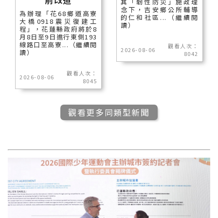
其「韌性防災」施政理
念下，吉安鄉公所輔導
為辦理「花68鄉道高寮
的仁和社區...（繼續閱
大橋0918震災復建工
讀）
程」，花蓮縣政府將於8
月8日至9日進行東側193
線路口至高寮...（繼續閱
觀看人次：
2026-08-06
讀）
8042
觀看人次：
2026-08-06
8045
觀看更多同類型新聞