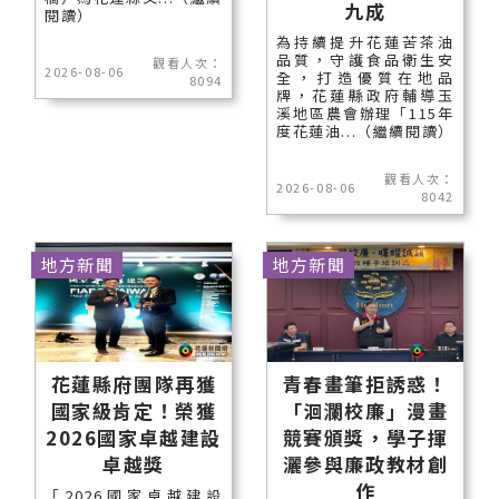
九成
閱讀）
為持續提升花蓮苦茶油
品質，守護食品衛生安
觀看人次：
2026-08-06
全，打造優質在地品
8094
牌，花蓮縣政府輔導玉
溪地區農會辦理「115年
度花蓮油...（繼續閱讀）
觀看人次：
2026-08-06
8042
地方新聞
地方新聞
花蓮縣府團隊再獲
青春畫筆拒誘惑！
國家級肯定！榮獲
「洄瀾校廉」漫畫
2026國家卓越建設
競賽頒獎，學子揮
卓越獎
灑參與廉政教材創
作
「2026國家卓越建設