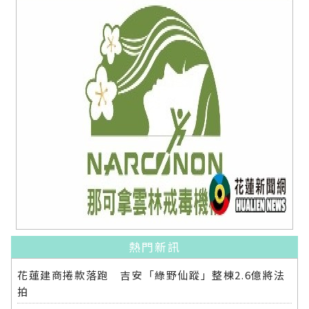
熱門新訊
花蓮建商捲款落跑 吉安「綠野仙蹤」整棟2.6億將法
拍