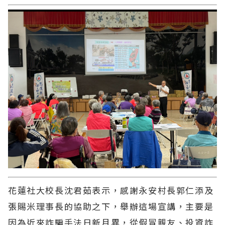
花蓮社大校長沈君茹表示，感謝永安村長郭仁添及
張賜米理事長的協助之下，舉辦這場宣講，主要是
因為近來詐騙手法日新月異，從假冒親友、投資詐