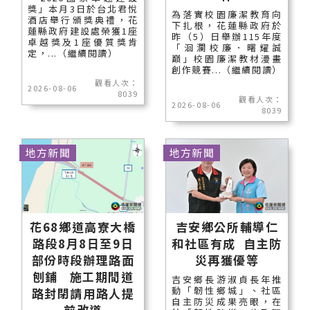
獎」本月3日於台北君悅
為落實校園廉潔教育向
酒店舉行頒獎典禮，花
下扎根，花蓮縣政府於
蓮縣政府建設處榮獲1座
昨（5）日舉辦115年度
卓越獎及1座優質獎肯
「洄瀾校廉．曙耀誠
定，...（繼續閱讀）
巔」校園廉潔教材漫畫
創作競賽...（繼續閱讀）
觀看人次：
2026-08-06
8039
觀看人次：
2026-08-06
8039
地方新聞
地方新聞
花68鄉道高寮大橋
吉安鄉公所輔導仁
路段8月8日至9日
和社區有成 自主防
部份時段辦理路面
災再獲優等
刨鋪 施工期間道
吉安鄉長游淑貞長年推
動「韌性鄉城」、社區
路封閉請用路人提
自主防災成果亮眼，在
前改道