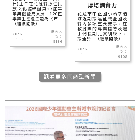
日)上午在花蓮縣原住民
厚培訓實力
族文化館舉辦第47屆畢
業典禮暨成果展，120位
花蓮市中正國小跆拳道
畢業生透過主題為《市...
隊近期接連征戰全國及
（繼續閱讀）
縣內多項重要賽事，在
教練團的專業指導及選
觀看人
手們長期扎實訓練下，
2026-
次：
接連於...（繼續閱讀）
07-16
8136
觀看人
2026-
次：
07-11
9108
觀看更多同類型新聞