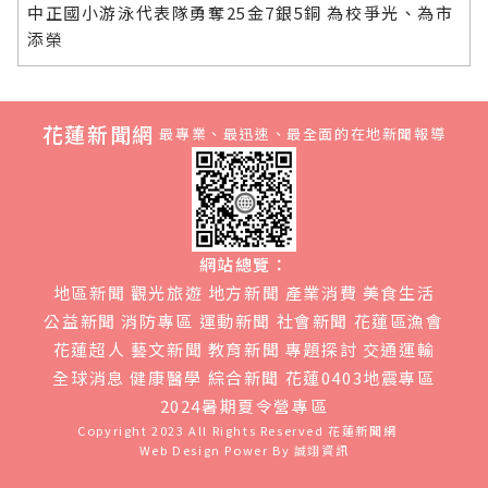
中正國小游泳代表隊勇奪25金7銀5銅 為校爭光、為市
添榮
花蓮新聞網
最專業、最迅速、最全面的在地新聞報導
網站總覽：
地區新聞
觀光旅遊
地方新聞
產業消費
美食生活
公益新聞
消防專區
運動新聞
社會新聞
花蓮區漁會
花蓮超人
藝文新聞
教育新聞
專題探討
交通運輸
全球消息
健康醫學
綜合新聞
花蓮0403地震專區
2024暑期夏令營專區
Copyright 2023 All Rights Reserved
花蓮新聞網
Web Design Power By
誠翊資訊