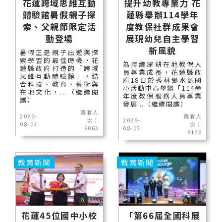
花蓮跨域思維互動
提升幼教專業力 花
體驗館暑假親子探
蓮縣舉辦114學年
索、父親節限定活
度教保社群成果會
動登場
展現幼兒自主學習
新風貌
暑假正是親子出遊與探
索學習的最佳時機，花
為持續深耕在地教保人
蓮縣政府打造的「跨域
員專業成長，花蓮縣政
思維互動體驗館」，結
府18日於秀林鄉水源國
合科技、教育、藝術與
小活動中心舉辦「114學
在地文化，...（繼續閱
年度教保服務人員專業
讀）
發展...（繼續閱讀）
觀看人
2026-
觀看人
次：
2026-
08-04
次：
8063
08-02
8146
教育新聞
教育新聞
花蓮45位國中小校
「第66屆全國科展