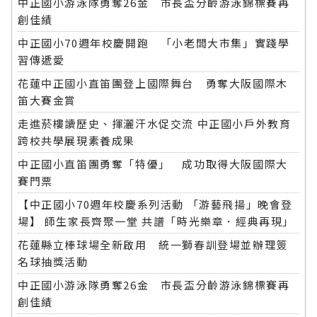
中正國小游泳隊勇奪26金 市長盃分齡游泳錦標賽再
創佳績
中正國小70週年校慶開跑 「小老闆大市集」實踐學
習傳遞愛
花蓮中正國小直笛團登上國際舞台 勇奪大阪國際木
笛大賽金賞
走進菸樓讀歷史、揮灑汗水促交流 中正國小戶外教育
跨校共學展現素養成果
中正國小直笛團勇奪「特優」 成功取得大阪國際大
賽門票
【中正國小70週年校慶系列活動 「游藝飛揚」晚會登
場】 師生家長齊聚一堂 共譜「時光樂章．經典再現」
花蓮縣立棒球場全新啟用 統一獅春訓登場並辦理簽
名球抽獎活動
中正國小游泳隊勇奪26金 市長盃分齡游泳錦標賽再
創佳績