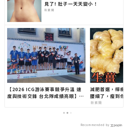
見了! 肚子一天天變小！
新素簡
【2026 ICG游泳賽事競爭升溫 速
減肥首選，檸檬
度與技術交鋒 台北隊成績亮眼】∣
腰細了，瘦到你
花蓮新聞網官方網站各類新聞－最
新素簡
快速的今日新聞報導 最新的在地資
訊！
Recommended by