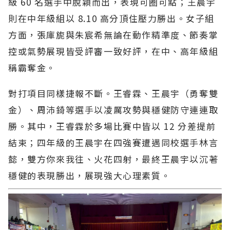
級 60 名選手中脫穎而出，表現可圈可點；王晨宇
則在中年級組以 8.10 高分頂住壓力勝出。女子組
方面，張庫旎與朱宸希無論在動作精準度、節奏掌
控或氣勢展現皆受評審一致好評，在中、高年級組
稱霸奪金。
對打項目同樣捷報不斷。王睿霖、王晨宇（勇奪雙
金）、周沛錡等選手以凌厲攻勢與穩健防守連連取
勝。其中，王睿霖於多場比賽中皆以 12 分差提前
結束；四年級的王晨宇在四強賽遭遇同校選手林言
懿，雙方你來我往、火花四射，最終王晨宇以沉著
穩健的表現勝出，展現強大心理素質。