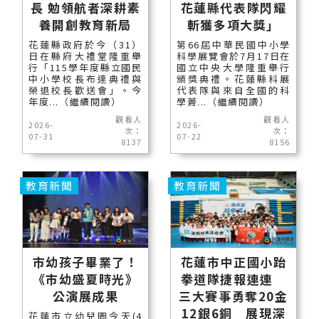
長 勉領航者深耕素
花蓮縣代表隊閃耀
養開創教育新局
斬獲多項大獎」
花蓮縣政府於今（31）
第66屆中華民國中小學
日在縣府大禮堂隆重舉
科學展覽會於7月17日在
行「115學年度縣立國民
國立中央大學隆重舉行
中小學校長布達典禮與
頒獎典禮。花蓮縣科展
榮退校長歡送會」。今
代表隊與來自全國的科
年度...（繼續閱讀）
學菁...（繼續閱讀）
觀看人
觀看人
2026-
2026-
次：
次：
07-31
07-22
8137
8156
教育新聞
教育新聞
市幼孩子畢業了！
花蓮市中正國小跆
《市幼盛夏時光》
拳道隊捷報連連
公演展成果
三大賽事勇奪20金
12銀6銅 展現深
花蓮市立幼兒園今天(4