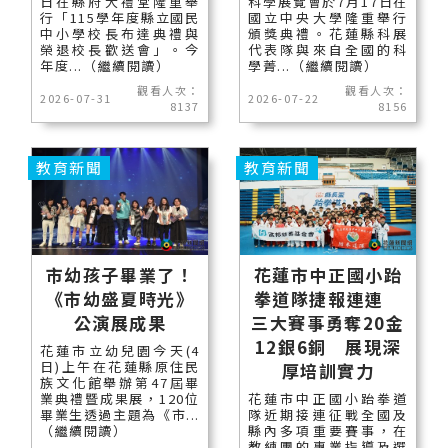
日在縣府大禮堂隆重舉
科學展覽會於7月17日在
行「115學年度縣立國民
國立中央大學隆重舉行
中小學校長布達典禮與
頒獎典禮。花蓮縣科展
榮退校長歡送會」。今
代表隊與來自全國的科
年度...（繼續閱讀）
學菁...（繼續閱讀）
觀看人次：
觀看人次：
2026-07-31
2026-07-22
8137
8156
教育新聞
教育新聞
市幼孩子畢業了！
花蓮市中正國小跆
《市幼盛夏時光》
拳道隊捷報連連
公演展成果
三大賽事勇奪20金
12銀6銅 展現深
花蓮市立幼兒園今天(4
日)上午在花蓮縣原住民
厚培訓實力
族文化館舉辦第47屆畢
業典禮暨成果展，120位
花蓮市中正國小跆拳道
畢業生透過主題為《市...
隊近期接連征戰全國及
（繼續閱讀）
縣內多項重要賽事，在
教練團的專業指導及選