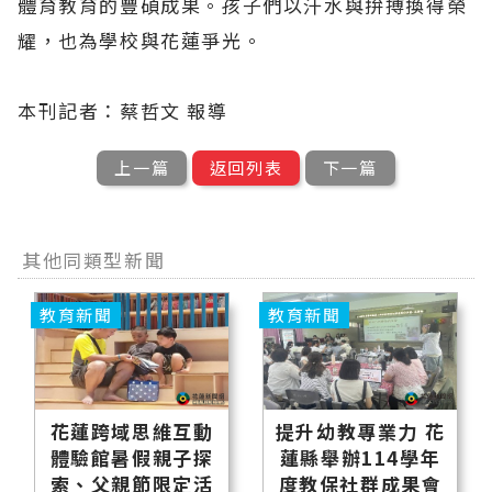
體育教育的豐碩成果。孩子們以汗水與拚搏換得榮
耀，也為學校與花蓮爭光。
本刊記者：蔡哲文 報導
上一篇
返回列表
下一篇
其他同類型新聞
教育新聞
教育新聞
花蓮跨域思維互動
提升幼教專業力 花
體驗館暑假親子探
蓮縣舉辦114學年
索、父親節限定活
度教保社群成果會