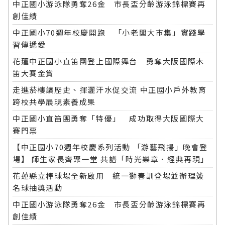
中正國小游泳隊勇奪26金 市長盃分齡游泳錦標賽再
創佳績
中正國小70週年校慶開跑 「小老闆大市集」實踐學
習傳遞愛
花蓮中正國小直笛團登上國際舞台 勇奪大阪國際木
笛大賽金賞
走進菸樓讀歷史、揮灑汗水促交流 中正國小戶外教育
跨校共學展現素養成果
中正國小直笛團勇奪「特優」 成功取得大阪國際大
賽門票
【中正國小70週年校慶系列活動 「游藝飛揚」晚會登
場】 師生家長齊聚一堂 共譜「時光樂章．經典再現」
花蓮縣立棒球場全新啟用 統一獅春訓登場並辦理簽
名球抽獎活動
中正國小游泳隊勇奪26金 市長盃分齡游泳錦標賽再
創佳績