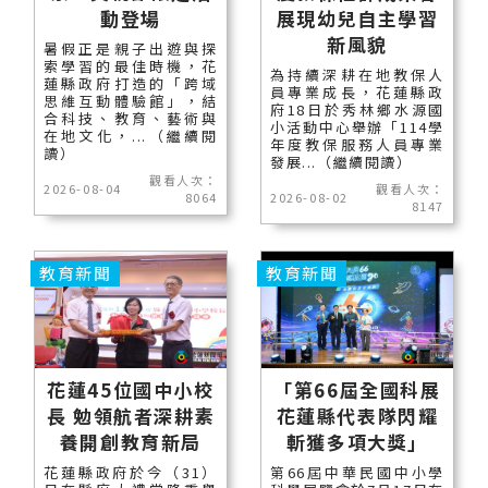
動登場
展現幼兒自主學習
新風貌
暑假正是親子出遊與探
索學習的最佳時機，花
為持續深耕在地教保人
蓮縣政府打造的「跨域
員專業成長，花蓮縣政
思維互動體驗館」，結
府18日於秀林鄉水源國
合科技、教育、藝術與
小活動中心舉辦「114學
在地文化，...（繼續閱
年度教保服務人員專業
讀）
發展...（繼續閱讀）
觀看人次：
2026-08-04
觀看人次：
8064
2026-08-02
8147
教育新聞
教育新聞
花蓮45位國中小校
「第66屆全國科展
長 勉領航者深耕素
花蓮縣代表隊閃耀
養開創教育新局
斬獲多項大獎」
花蓮縣政府於今（31）
第66屆中華民國中小學