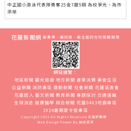
中正國小游泳代表隊勇奪25金7銀5銅 為校爭光、為市
添榮
花蓮新聞網
最專業、最迅速、最全面的在地新聞報導
網站總覽：
地區新聞
觀光旅遊
地方新聞
產業消費
美食生活
公益新聞
消防專區
運動新聞
社會新聞
花蓮區漁會
花蓮超人
藝文新聞
教育新聞
專題探討
交通運輸
全球消息
健康醫學
綜合新聞
花蓮0403地震專區
2024暑期夏令營專區
Copyright 2023 All Rights Reserved
花蓮新聞網
Web Design Power By
誠翊資訊