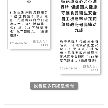
心
造花蓮安心苦茶油
品牌 保護國人健康
守護食品衛生安全
針對近期網路流傳關於
「福住橋遭拆除」訊
自主檢驗苯駢芘花
息，花蓮縣政府今日澄
蓮縣政府最高補助
清表示，福住橋與第二
福住橋（以下簡稱雙
九成
橋）為花蓮縣文...（繼續
閱讀）
為持續提升花蓮苦茶油
觀看人次：
2026-08-06
品質，守護食品衛生安
8125
全，打造優質在地品
牌，花蓮縣政府輔導玉
溪地區農會辦理「115年
度花蓮油...（繼續閱讀）
觀看人次：
2026-08-06
8065
觀看更多同類型新聞