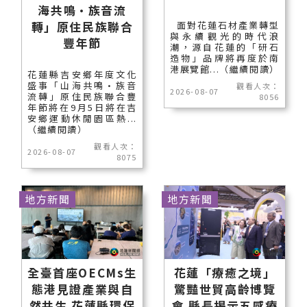
海共鳴•族音流
轉」原住民族聯合
面對花蓮石材產業轉型
與永續觀光的時代浪
豐年節
潮，源自花蓮的「研石
造物」品牌將再度於南
港展覽館...（繼續閱讀）
花蓮縣吉安鄉年度文化
盛事「山海共鳴•族音
觀看人次：
2026-08-07
流轉」原住民族聯合豐
8056
年節將在9月5日將在吉
安鄉運動休閒園區熱...
（繼續閱讀）
觀看人次：
2026-08-07
8075
地方新聞
地方新聞
全臺首座OECMs生
花蓮「療癒之境」
態港見證產業與自
驚豔世貿高齡博覽
然共生 花蓮縣環保
會 縣長揭示五感療