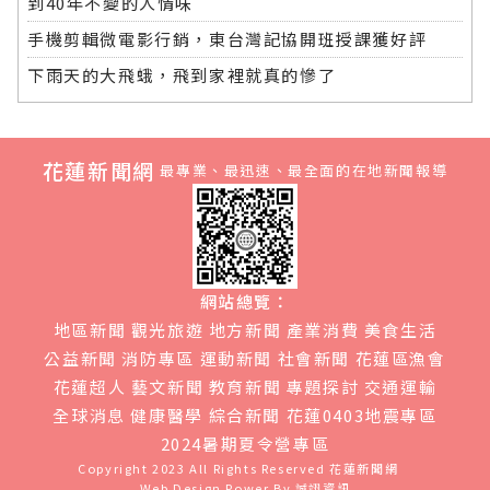
到40年不變的人情味
手機剪輯微電影行銷，東台灣記協開班授課獲好評
下雨天的大飛蛾，飛到家裡就真的慘了
花蓮新聞網
最專業、最迅速、最全面的在地新聞報導
網站總覽：
地區新聞
觀光旅遊
地方新聞
產業消費
美食生活
公益新聞
消防專區
運動新聞
社會新聞
花蓮區漁會
花蓮超人
藝文新聞
教育新聞
專題探討
交通運輸
全球消息
健康醫學
綜合新聞
花蓮0403地震專區
2024暑期夏令營專區
Copyright 2023 All Rights Reserved
花蓮新聞網
Web Design Power By
誠翊資訊