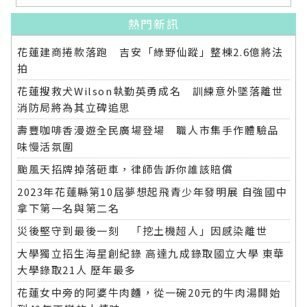
熱門新訊
花蓮建商捲款落跑 吉安「綠野仙蹤」整棟2.6億將法
拍
花蓮搜救犬Wilson執勤英勇成名 訓練意外墜落離世
消防局將為其立碑追思
壽豐咖啡香漫遊全民廣場登場 職人市集手作體驗品
味慢活氛圍
颱風天招牌掉落砸車，律師告訴你誰該賠償
2023年花蓮縣第10屆夢想起飛青少年發明展 自強國中
拿下第一名與第二名
災後堅守到最後一刻 「挖土機超人」因感染離世
大學獨立招生海星創紀錄 高達九成錄取國立大學 東華
大學錄取21人 歷年最多
花蓮女中旁的阿婆牛肉麵，從一碗20元的牛肉湯開始