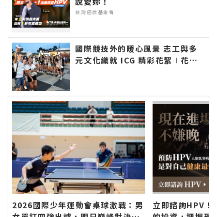
說愛妳！
台灣癌症基金會
國際競技外的暖心風景 志工與多
元文化織就 ICG 精彩花絮∣花蓮
新聞網官方網站各類新聞－最快速
的今日新聞報導 最新的在地資
訊！
2026國際少年運動會桌球激戰：男
立即諮詢HPV！
女單打四強出爐，明日巔峰對決爭
的投資，把握現