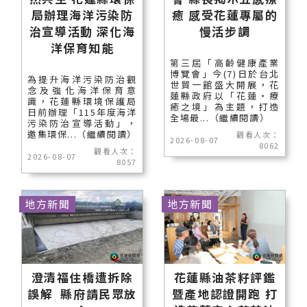
局辦理海洋污染防
癒 感受花蓮專屬的
治宣導活動 深化海
慢活步調
洋保育知能
第三屆「高齡健康產業
博覽會」今(7)日於台北
為提升海洋污染防治觀
世貿一館盛大開展，花
念及強化海洋保育意
蓮縣政府以「花蓮‧療
識，花蓮縣環境保護局
癒之境」為主題，打造
日前辦理「115年度海洋
全場最...（繼續閱讀）
污染防治宣導活動」，
邀集環保...（繼續閱讀）
觀看人次：
2026-08-07
8062
觀看人次：
2026-08-07
8057
地方新聞
地方新聞
澄清福住橋遭拆除
花蓮縣油茶籽評鑑
誤解 縣府請民眾放
暨產地認證開跑 打