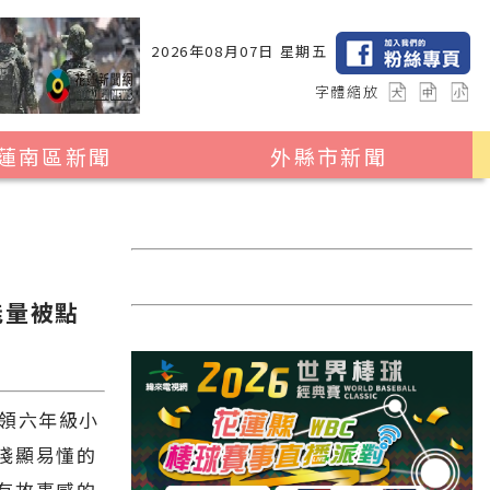
2026年08月07日 星期五
字體縮放
蓮南區新聞
外縣市新聞
瑞穗鄉
花蓮縣全區
玉里鎮
2024暑期夏令營專區
卓溪鄉
台北市
能量被點
富里鄉
新北市
台中市
彰化縣
帶領六年級小
淺顯易懂的
高雄市
有故事感的