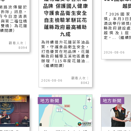
品牌 保護國人健康
越
網路流傳關於
遭拆除」訊息，
守護食品衛生安全
「2026國
府今日澄清表
獎」本月3日
自主檢驗苯駢芘花
橋與第二福住橋
酒店舉行頒獎
稱雙橋）為花蓮
蓮縣政府最高補助
縣政府建設處
繼續閱讀）
越獎及1座
九成
定，...（繼
為持續提升花蓮苦茶油品
觀看人次：
質，守護食品衛生安全，
8094
打造優質在地品牌，花蓮
2026-08-06
縣政府輔導玉溪地區農會
辦理「115年度花蓮油...
（繼續閱讀）
觀看人次：
2026-08-06
8042
地方新聞
地方新聞