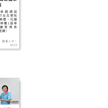
獎
家卓越建設
於台北君悅
典禮，花蓮
榮獲1座卓
優質獎肯
續閱讀）
觀看人次：
8039