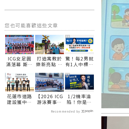
您也可能喜歡這些文章
PR
ICG女足圓
打造寓教於
驚！每2男就
滿落幕 斯洛
樂新亮點 大
有1人中標？
伐克封后 花
本交通主題
不可能吧？
蓮小將榮登
公園將開放
PR
四強∣花蓮
體驗∣花蓮
新聞網官方
新聞網官方
網站各類新
網站各類新
花蓮市道路
【2026 ICG
1/2機率淪
聞－最快速
聞－最快速
建設獲中央
游泳賽事競
陷！你是好
的今日新聞
的今日新聞
肯定 勇奪
爭升溫 速度
男人還是渣
報導 最新的
報導 最新的
Recommended by
「2026馬路
與技術交鋒
男？關鍵在
在地資訊！
在地資訊！
好行評選」
台北隊成績
這
優良、佳作
亮眼】∣花