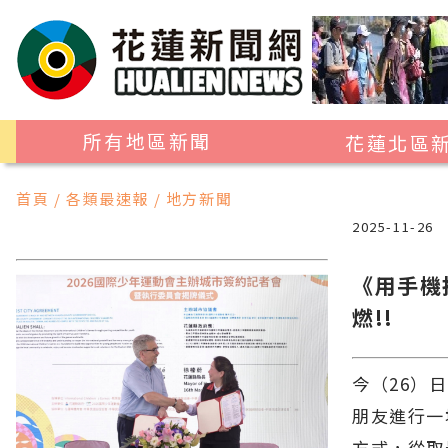
所有地區新聞
花蓮北區
花蓮市
首頁 / 各類最速報 / 地方新聞
吉安鄉
2025-11-26
新城鄉
《用手機
秀林鄉
燃!!
今（26）
朋友進行一
方式，從取