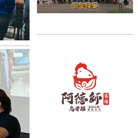
雲林縣
長濱鄉
台東市
池上鄉
鹿野鄉
彰化縣