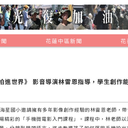
新聞
花蓮中區新聞
花
壽豐鄉
鳳林鎮
萬榮鄉
拍進世界》 影音導演林雷恩指導，學生創作
光復鄉
豐濱鄉
日海星國小邀請擁有多年影像創作經驗的林雷恩老師，
場精彩的「手機微電影入門課程」。課程中，林老師以
景、分鏡到鏡頭語言，逐步教導孩子如何運用手機拍出