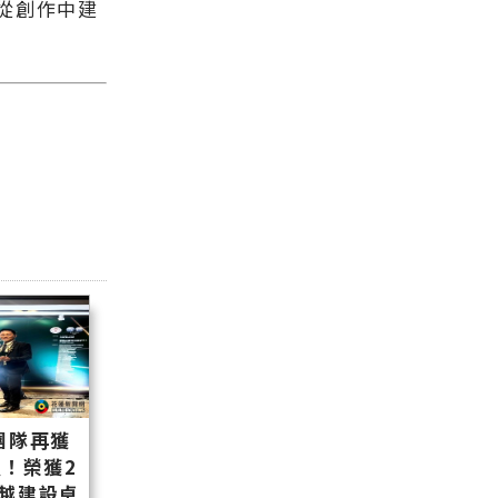
從創作中建
團隊再獲
！榮獲2
卓越建設卓