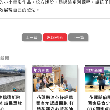
的小小電影作品。校方期盼，透過這系列課程，讓孩子
敢展現自己的想法。
上一篇
返回列表
下一篇
型新聞
地方新聞
地方新聞
住橋遭拆除
花蓮縣油茶籽評鑑
花蓮縣府
縣府請民眾放
暨產地認證開跑 打
國家級肯定
心
造花蓮安心苦茶油
026國家