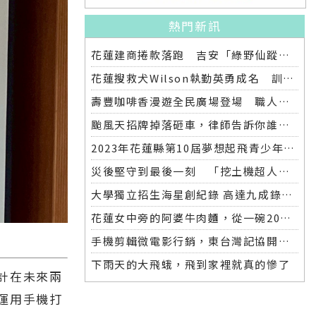
熱門新訊
花蓮建商捲款落跑 吉安「綠野仙蹤」整棟2.6億將法拍
花蓮搜救犬Wilson執勤英勇成名 訓練意外墜落離世 消防局將為其立碑追思
壽豐咖啡香漫遊全民廣場登場 職人市集手作體驗品味慢活氛圍
颱風天招牌掉落砸車，律師告訴你誰該賠償
2023年花蓮縣第10屆夢想起飛青少年發明展 自強國中拿下第一名與第二名
災後堅守到最後一刻 「挖土機超人」因感染離世
大學獨立招生海星創紀錄 高達九成錄取國立大學 東華大學錄取21人 歷年最多
花蓮女中旁的阿婆牛肉麵，從一碗20元的牛肉湯開始到40年不變的人情味
手機剪輯微電影行銷，東台灣記協開班授課獲好評
下雨天的大飛蛾，飛到家裡就真的慘了
計在未來兩
運用手機打