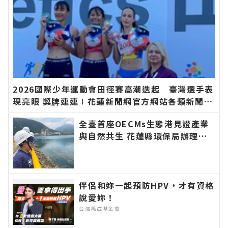
2026國際少年運動會田徑賽高潮迭起 臺灣選手表
現亮眼 獎牌連連∣花蓮新聞網官方網站各類新聞－
最快速的今日新聞報導 最新的在地資訊！
全臺首座OECMs生態港見證產業
與自然共生 花蓮縣環保局辦理海
洋污染防治宣導活動 深化海洋保
育知能∣花蓮新聞網官方網站各類
新聞－最快速的今日新聞報導 最
新的在地資訊！
伴侶和妳一起預防HPV，才有資格
說愛妳！
台灣癌症基金會