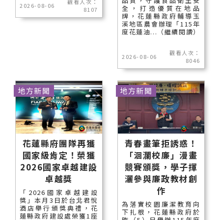
品質，守護食品衛生安
觀看人次：
2026-08-06
全，打造優質在地品
8107
牌，花蓮縣政府輔導玉
溪地區農會辦理「115年
度花蓮油...（繼續閱讀）
觀看人次：
2026-08-06
8046
地方新聞
地方新聞
花蓮縣府團隊再獲
青春畫筆拒誘惑！
國家級肯定！榮獲
「洄瀾校廉」漫畫
2026國家卓越建設
競賽頒獎，學子揮
卓越獎
灑參與廉政教材創
作
「2026國家卓越建設
獎」本月3日於台北君悅
為落實校園廉潔教育向
酒店舉行頒獎典禮，花
下扎根，花蓮縣政府於
蓮縣政府建設處榮獲1座
昨（5）日舉辦115年度