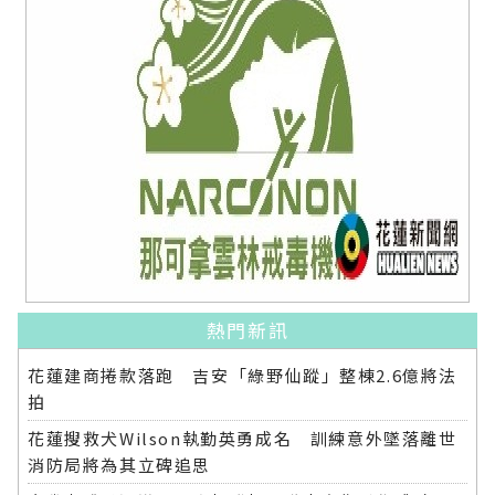
熱門新訊
花蓮建商捲款落跑 吉安「綠野仙蹤」整棟2.6億將法
拍
花蓮搜救犬Wilson執勤英勇成名 訓練意外墜落離世
消防局將為其立碑追思