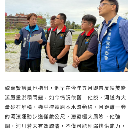
魏嘉賢議員也指出，他早在今年五月即曾反映美崙
溪嚴重淤積問題，如今情況依舊。他說，河道內大
量砂石堆積，幾乎掩蓋原本水流動線，且距離一旁
的河濱運動步道僅數公尺，潛藏極大風險。他強
調，河川若未有效疏濬，不僅可能削弱排洪能力，