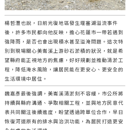
楊哲灃也說，日前光復地區發生堰塞湖溢流事件
後，許多市民都向他反映，擔心花蓮市一帶若遇到
強降雨，是否也會出現積水甚至溢淹問題。這次特
別到現場關心美崙溪上游砂石淤積的狀況，就是希
望縣府能正視地方的焦慮，好好規劃並推動清淤工
程，降低淹水風險，讓居民能在更安心、更安全的
生活環境中居住。
魏嘉彥最後強調，美崙溪清淤刻不容緩，市公所將
持續與縣府溝通、爭取相關工程，並與地方民意代
表共同關注後續進度，盼望透過跨單位合作，早日
恢復河道原有的排水與治洪功能，為居民打造更安