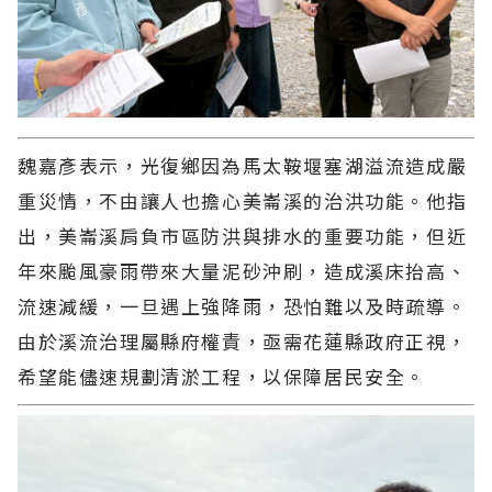
魏嘉彥表示，光復鄉因為馬太鞍堰塞湖溢流造成嚴
重災情，不由讓人也擔心美崙溪的治洪功能。他指
出，美崙溪肩負市區防洪與排水的重要功能，但近
年來颱風豪雨帶來大量泥砂沖刷，造成溪床抬高、
流速減緩，一旦遇上強降雨，恐怕難以及時疏導。
由於溪流治理屬縣府權責，亟需花蓮縣政府正視，
希望能儘速規劃清淤工程，以保障居民安全。