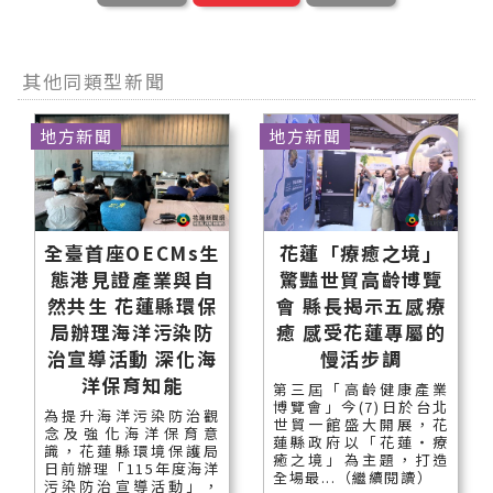
其他同類型新聞
地方新聞
地方新聞
全臺首座OECMs生
花蓮「療癒之境」
態港見證產業與自
驚豔世貿高齡博覽
然共生 花蓮縣環保
會 縣長揭示五感療
局辦理海洋污染防
癒 感受花蓮專屬的
治宣導活動 深化海
慢活步調
洋保育知能
第三屆「高齡健康產業
博覽會」今(7)日於台北
為提升海洋污染防治觀
世貿一館盛大開展，花
念及強化海洋保育意
蓮縣政府以「花蓮‧療
識，花蓮縣環境保護局
癒之境」為主題，打造
日前辦理「115年度海洋
全場最...（繼續閱讀）
污染防治宣導活動」，