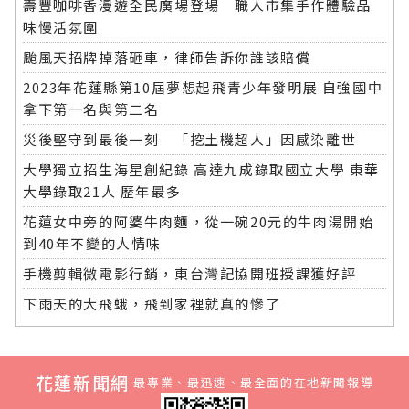
壽豐咖啡香漫遊全民廣場登場 職人市集手作體驗品
味慢活氛圍
颱風天招牌掉落砸車，律師告訴你誰該賠償
2023年花蓮縣第10屆夢想起飛青少年發明展 自強國中
拿下第一名與第二名
災後堅守到最後一刻 「挖土機超人」因感染離世
大學獨立招生海星創紀錄 高達九成錄取國立大學 東華
大學錄取21人 歷年最多
花蓮女中旁的阿婆牛肉麵，從一碗20元的牛肉湯開始
到40年不變的人情味
手機剪輯微電影行銷，東台灣記協開班授課獲好評
下雨天的大飛蛾，飛到家裡就真的慘了
花蓮新聞網
最專業、最迅速、最全面的在地新聞報導