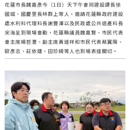
花蓮市長魏嘉彥今（1日）天下午會同建設課長徐
國城、國慶里長林群上等人，邀請花蓮縣政府建設
處水利科代理科長謝豐澤以及民政處公共造產科長
宋海呈到現場會勘，花蓮縣議員魏嘉賢、市民代表
會主席楊哲灃、副主席黃達祥和市民代表蔡翼陽、
歐彥志、莊依婕、田珍綺等人也到場表達關切。