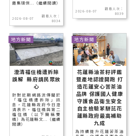
邀集環保...（繼續閱讀）
觀看人次：
2026-08-07
8039
觀看人次：
2026-08-07
8034
地方新聞
地方新聞
澄清福住橋遭拆除
花蓮縣油茶籽評鑑
誤解 縣府請民眾放
暨產地認證開跑 打
心
造花蓮安心苦茶油
品牌 保護國人健康
針對近期網路流傳關於
「福住橋遭拆除」訊
守護食品衛生安全
息，花蓮縣政府今日澄
自主檢驗苯駢芘花
清表示，福住橋與第二
福住橋（以下簡稱雙
蓮縣政府最高補助
橋）為花蓮縣文...（繼續
九成
閱讀）
為持續提升花蓮苦茶油