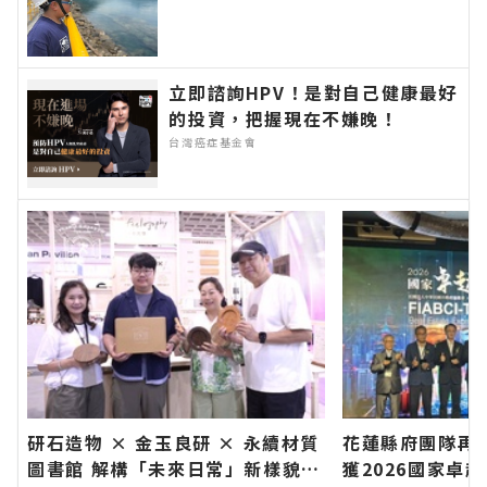
洋污染防治宣導活動 深化海洋保
育知能∣花蓮新聞網官方網站各類
新聞－最快速的今日新聞報導 最
新的在地資訊！
立即諮詢HPV！是對自己健康最好
的投資，把握現在不嫌晚！
台灣癌症基金會
研石造物 × 金玉良研 × 永續材質
花蓮縣府團隊再
圖書館 解構「未來日常」新樣貌∣
獲2026國家卓