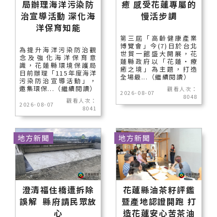
局辦理海洋污染防
癒 感受花蓮專屬的
治宣導活動 深化海
慢活步調
洋保育知能
第三屆「高齡健康產業
博覽會」今(7)日於台北
為提升海洋污染防治觀
世貿一館盛大開展，花
念及強化海洋保育意
蓮縣政府以「花蓮‧療
識，花蓮縣環境保護局
癒之境」為主題，打造
日前辦理「115年度海洋
全場最...（繼續閱讀）
污染防治宣導活動」，
邀集環保...（繼續閱讀）
觀看人次：
2026-08-07
8048
觀看人次：
2026-08-07
8041
地方新聞
地方新聞
澄清福住橋遭拆除
花蓮縣油茶籽評鑑
誤解 縣府請民眾放
暨產地認證開跑 打
心
造花蓮安心苦茶油