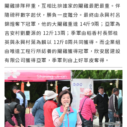
閹雞排隊秤重，互相比拚誰家的閹雞最肥最重。伴
隨磅秤數字起伏，勝負一度難分。最終由永興村呂
錦煌奪下冠軍，他的大閹雞重達 14斤9兩；亞軍為
吉安村劉慶源的 12斤13兩；季軍由稻香村長鄧桂
英與永興村葉為麟以 12斤8兩共同獲得。而企業組
由唯達工程行所認養的閹雞獲得冠軍，欣安居建設
有限公司獲得亞軍，季軍則由上好草皮奪得。