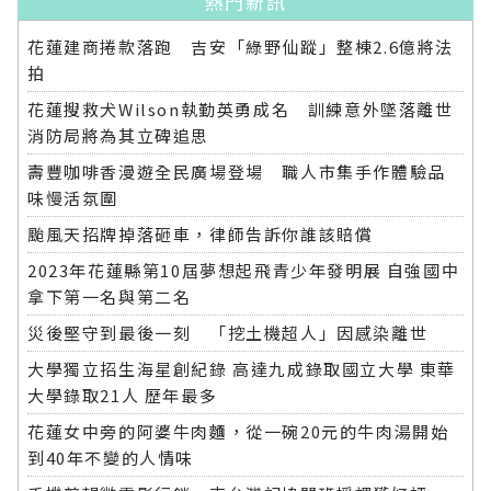
熱門新訊
花蓮建商捲款落跑 吉安「綠野仙蹤」整棟2.6億將法
拍
花蓮搜救犬Wilson執勤英勇成名 訓練意外墜落離世
消防局將為其立碑追思
壽豐咖啡香漫遊全民廣場登場 職人市集手作體驗品
味慢活氛圍
颱風天招牌掉落砸車，律師告訴你誰該賠償
2023年花蓮縣第10屆夢想起飛青少年發明展 自強國中
拿下第一名與第二名
災後堅守到最後一刻 「挖土機超人」因感染離世
大學獨立招生海星創紀錄 高達九成錄取國立大學 東華
大學錄取21人 歷年最多
花蓮女中旁的阿婆牛肉麵，從一碗20元的牛肉湯開始
到40年不變的人情味