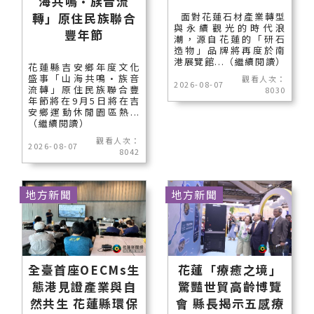
海共鳴•族音流
轉」原住民族聯合
面對花蓮石材產業轉型
與永續觀光的時代浪
豐年節
潮，源自花蓮的「研石
造物」品牌將再度於南
港展覽館...（繼續閱讀）
花蓮縣吉安鄉年度文化
盛事「山海共鳴•族音
觀看人次：
2026-08-07
流轉」原住民族聯合豐
8030
年節將在9月5日將在吉
安鄉運動休閒園區熱...
（繼續閱讀）
觀看人次：
2026-08-07
8042
地方新聞
地方新聞
全臺首座OECMs生
花蓮「療癒之境」
態港見證產業與自
驚豔世貿高齡博覽
然共生 花蓮縣環保
會 縣長揭示五感療