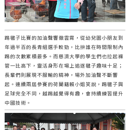
踢毽子比賽的加油聲響徹雲霄，從幼兒園小朋友到
年過半百的長青組選手較勁，比拚誰在時間限制內
踢的次數累積最多。而慈濟大學的學生們也拉起褲
管一比高下，靈活身形在場上追逐毽子趣味十足；
長輩們則展現不服輸的精神，場外加油聲不斷響
起。連續兩屆參賽的荷蘭籍賴小姐笑說，踢毽子與
足球完全不同，越踢越覺得有趣，會持續練習提升
中國技術。