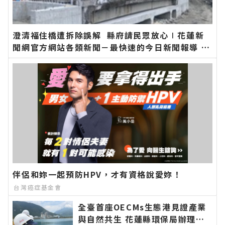
澄清福住橋遭拆除誤解 縣府請民眾放心∣花蓮新
聞網官方網站各類新聞－最快速的今日新聞報導 最
新的在地資訊！
伴侶和妳一起預防HPV，才有資格說愛妳！
台灣癌症基金會
全臺首座OECMs生態港見證產業
與自然共生 花蓮縣環保局辦理海