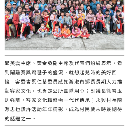
邱美雲主席、黃金發副主席及代表們紛紛表示，看
到閹雞賽與踢毽子的盛況，就想起兒時的美好回
憶。客委會葉仁基委員感謝游淑貞鄉長長期大力推
動客家文化，也肯定公所團隊用心；副議長徐雪玉
則強調，客家文化精髓需一代代傳承；永興村長陳
源忠也讚許活動年年精彩，成為村民歲末時最期待
的話題之一。