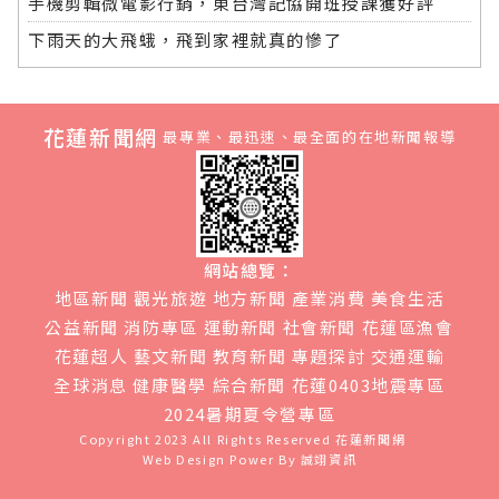
手機剪輯微電影行銷，東台灣記協開班授課獲好評
下雨天的大飛蛾，飛到家裡就真的慘了
花蓮新聞網
最專業、最迅速、最全面的在地新聞報導
網站總覽：
地區新聞
觀光旅遊
地方新聞
產業消費
美食生活
公益新聞
消防專區
運動新聞
社會新聞
花蓮區漁會
花蓮超人
藝文新聞
教育新聞
專題探討
交通運輸
全球消息
健康醫學
綜合新聞
花蓮0403地震專區
2024暑期夏令營專區
Copyright 2023 All Rights Reserved
花蓮新聞網
Web Design Power By
誠翊資訊