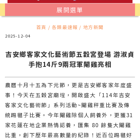
展開選單
首頁 / 各類最速報 / 地方新聞
2025-12-04
吉安鄉客家文化藝術節五穀宮登場 游淑貞
手抱14斤9兩冠軍閹雞亮相
農曆十月十五為下元節，更是吉安鄉客家年度盛
事！今天在五穀宮廟埕，開啟盛大「114年吉安
客家文化藝術節」系列活動~閹雞秤重比賽及傳
統踢毽子比賽。今年閹雞除個人飼養外，更獲31
家花蓮在地企業熱情認養，匯集 80 餘隻大閹雞
比重，創下歷年最高數量的紀錄！近百位踢毽好