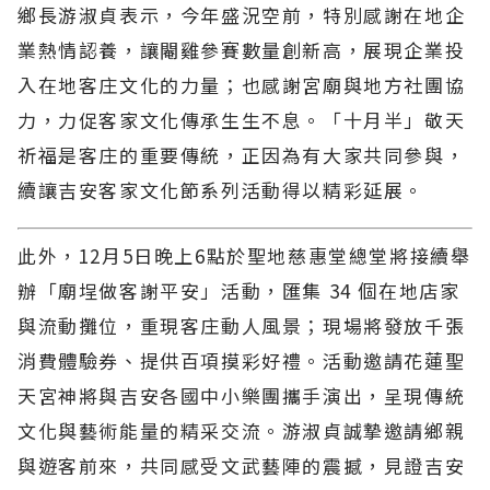
鄉長游淑貞表示，今年盛況空前，特別感謝在地企
業熱情認養，讓閹雞參賽數量創新高，展現企業投
入在地客庄文化的力量；也感謝宮廟與地方社團協
力，力促客家文化傳承生生不息。「十月半」敬天
祈福是客庄的重要傳統，正因為有大家共同參與，
續讓吉安客家文化節系列活動得以精彩延展。
此外，12月5日晚上6點於聖地慈惠堂總堂將接續舉
辦「廟埕做客謝平安」活動，匯集 34 個在地店家
與流動攤位，重現客庄動人風景；現場將發放千張
消費體驗券、提供百項摸彩好禮。活動邀請花蓮聖
天宮神將與吉安各國中小樂團攜手演出，呈現傳統
文化與藝術能量的精采交流。游淑貞誠摯邀請鄉親
與遊客前來，共同感受文武藝陣的震撼，見證吉安