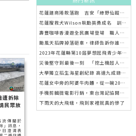
熱門新訊
花蓮建商捲款落跑 吉安「綠野仙蹤」整棟2.6億將法拍
花蓮搜救犬Wilson執勤英勇成名 訓練意外墜落離世 消防局將為其立碑追思
壽豐咖啡香漫遊全民廣場登場 職人市集手作體驗品味慢活氛圍
颱風天招牌掉落砸車，律師告訴你誰該賠償
2023年花蓮縣第10屆夢想起飛青少年發明展 自強國中拿下第一名與第二名
災後堅守到最後一刻 「挖土機超人」因感染離世
大學獨立招生海星創紀錄 高達九成錄取國立大學 東華大學錄取21人 歷年最多
花蓮女中旁的阿婆牛肉麵，從一碗20元的牛肉湯開始到40年不變的人情味
手機剪輯微電影行銷，東台灣記協開班授課獲好評
橋遭拆除
下雨天的大飛蛾，飛到家裡就真的慘了
請民眾放
路流傳關於
除」訊息，
今日澄清表
第二福住橋