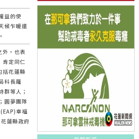
權益的使
天候乍暖還
。
之外，也表
，肯定同仁
包括花蓮縣
局科長羅
詩群等人；
；圓夢團隊
EAP)幸福
。花蓮縣政府