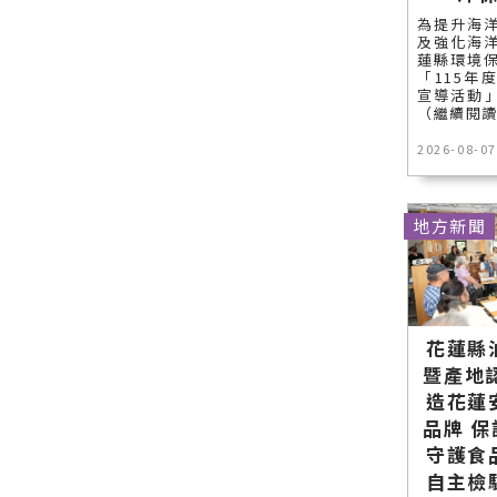
為提升海
及強化海
蓮縣環境
「115年
宣導活動」
（繼續閱
2026-08-07
地方新聞
花蓮縣
暨產地
造花蓮
品牌 
守護食
自主檢