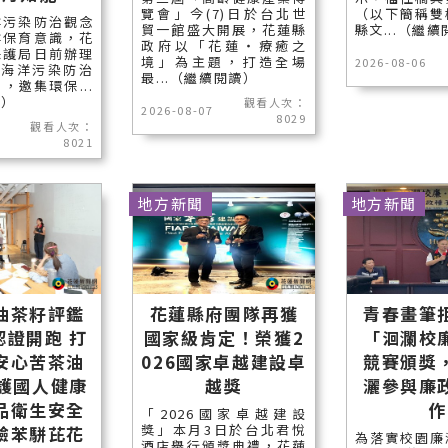
覽會」今(7)日於台北世
（以下簡稱雙
洋污染防治觀念
貿一館盛大開展，花蓮縣
縣文...（繼
洋保育意識，花
政府以「花蓮‧療癒之
保護局日前辦理
境」為主題，打造全場
2026-08-06
度海洋污染防治
最...（繼續閱讀）
，邀集環保...
讀）
觀看人次：
2026-08-07
8029
觀看人次：
8021
地方新聞
地方新聞
油茶籽評鑑
花蓮縣府團隊再獲
青春畫筆
認證開跑 打
國家級肯定！榮獲2
「洄瀾校
安心苦茶油
026國家卓越建設卓
競賽頒獎
保護國人健康
越獎
灑參與廉
品衛生安全
作
「2026國家卓越建設
獎」本月3日於台北君悅
驗苯駢芘花
為落實校園廉
酒店舉行頒獎典禮，花蓮