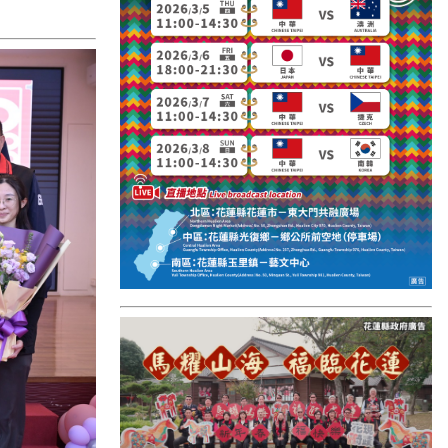
國外報導
台東縣
關山鎮
苗栗縣
其他地區
新竹市
和平鄉
台南市
澎湖縣
香港
台東市