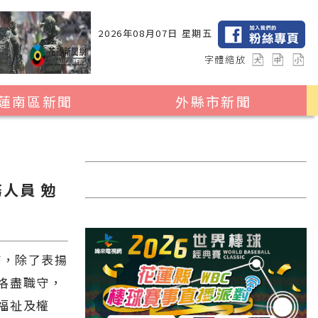
2026年08月07日 星期五
字體縮放
蓮南區新聞
外縣市新聞
瑞穗鄉
花蓮縣全區
玉里鎮
2024暑期夏令營專區
卓溪鄉
台北市
人員 勉
富里鄉
新北市
台中市
持，除了表揚
彰化縣
恪盡職守，
高雄市
福祉及權