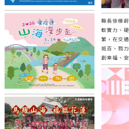
縣長徐榛
軟實力、
繁，在交
抵百、戮
創幸福、