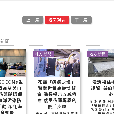
上一篇
返回列表
下一篇
型新聞
地方新聞
地方新聞
OECMs生
花蓮「療癒之境」
澄清福住
證產業與自
驚豔世貿高齡博覽
誤解 縣府
 花蓮縣環保
會 縣長揭示五感療
心
海洋污染防
癒 感受花蓮專屬的
針對近期網
「福住橋遭拆
活動 深化海
慢活步調
花蓮縣政府
保育知能
第三屆「高齡健康產業博
示，福住橋與