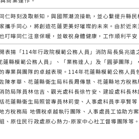
活與商業運作。
同仁時刻汲取新知，與國際潮流接軌，並心繫提升縣民
家攜手同心，將創造花蓮更美好璀璨的未來。由於近來
也叮嚀同仁注意保暖，並敬祝身體健康，工作順利平安
開表揚「114年行政院模範公務人員」消防局長吳兆遠
年花蓮縣模範公務人員」、「業務達人」及「圓夢團隊」
的專業與團隊的卓越表現。114年花蓮縣模範公務人員
佐陳孝華、花蓮縣衛生局科長周傳慧、花蓮縣地方稅務
消防局隊員林信吉、觀光處科長徐竹安、建設處科長林
括花蓮縣衛生局照管專員林莉雯、人事處科員李亭賢等
地方稅務局 地價稅卓越執行團隊、人事處員工協助方案(
組、原住民行政處原心熱力-原家中心社工督導團隊等