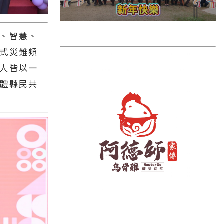
雲林縣
長濱鄉
、智慧、
台東市
式災難頻
池上鄉
人皆以一
鹿野鄉
體縣民共
彰化縣