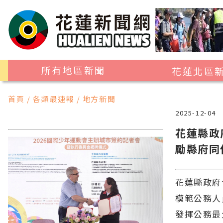
所有地區新聞
花蓮北區
花蓮市
首頁 / 各類最速報 / 地方新聞
吉安鄉
2025-12-04
新城鄉
花蓮縣政
勵縣府同
秀林鄉
花蓮縣政府
模範公務人
發揮公務最