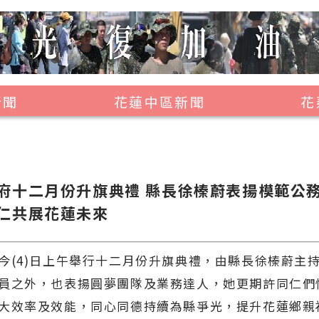
新聞
花蓮中區新聞
花
壽豐鄉
鳳林鎮
萬榮鄉
府十二月份升旗典禮 縣長徐榛蔚表揚模範公務
仁共展花蓮未來
光復鄉
豐濱鄉
今(4)日上午舉行十二月份升旗典禮，由縣長徐榛蔚主
員之外，也表揚圓夢團隊及業務達人，她更期許同仁們
大效率及效能，同心同德持續為縣爭光，提升花蓮鄉親