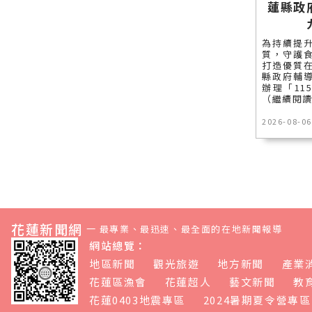
蓮縣政
為持續提
質，守護
打造優質
縣政府輔
辦理「115
（繼續閱
2026-08-06
花蓮新聞網
—
最專業、最迅速、最全面的在地新聞報導
網站總覽：
地區新聞
觀光旅遊
地方新聞
產業
花蓮區漁會
花蓮超人
藝文新聞
教
花蓮0403地震專區
2024暑期夏令營專區