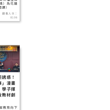
橋）為花蓮
續閱讀）
觀看人次：
8106
拒誘惑！
廉」漫畫
，學子揮
政教材創
潔教育向下