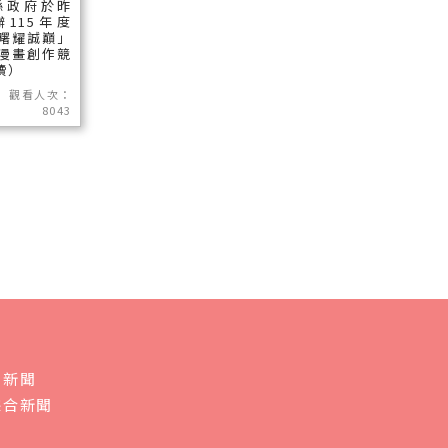
縣政府於昨
115年度
曙耀誠巔」
漫畫創作競
讀）
觀看人次：
8043
會新聞
綜合新聞