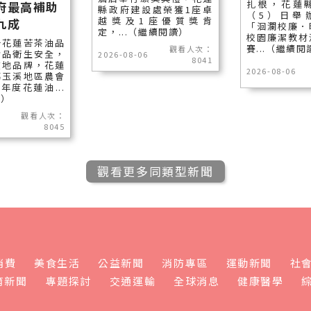
扎根，花蓮
府最高補助
縣政府建設處榮獲1座卓
（5）日舉辦
越獎及1座優質獎肯
九成
「洄瀾校廉．
定，...（繼續閱讀）
校園廉潔教材
升花蓮苦茶油品
賽...（繼續閱
觀看人次：
食品衛生安全，
2026-08-06
8041
在地品牌，花蓮
2026-08-06
導玉溪地區農會
年度花蓮油...
讀）
觀看人次：
8045
觀看更多同類型新聞
消費
美食生活
公益新聞
消防專區
運動新聞
社
育新聞
專題探討
交通運輸
全球消息
健康醫學