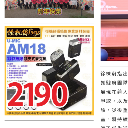
徐榛蔚指出
謝縣府團
展現花蓮
爭取，以
讀。災後
益。將持