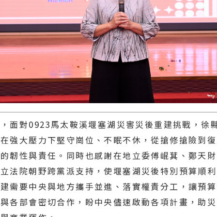
，面對0923馬太鞍溪堰塞湖災害災後重建挑戰，徐
隊在強大壓力下堅守崗位、不眠不休，從搶修搶險到復
人的韌性與責任。同時也感謝在地立委傅崐萁、鄭天財
及立法院朝野跨黨派支持，使堰塞湖災後特別預算順利
重建需要中央與地方攜手並進、落實權責分工，讓預算
續與各部會密切合作，盼中央儘速啟動各項計畫，助災