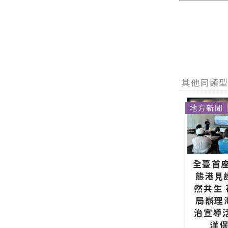
其他同類
地方新聞
全臺首座
態港見
然共生
局辦理
治宣導
洋