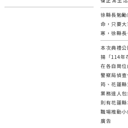
復正常生
徐縣長勉勵
命，只要大
寒，徐縣長
本次典禮公
揚「114
在各自崗位
警察局偵查
筠、花蓮縣
業務達人包
則有花蓮縣
職場推動小
廣告