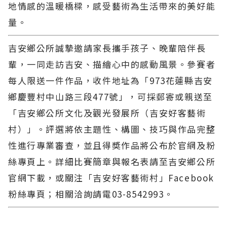
地情感的溫暖橋樑，感受藝術為生活帶來的美好能
量。
吉安鄉公所誠摯邀請家長攜手孩子、晚輩陪伴長
輩，一同走訪吉安、描繪心中的感動風景。參賽者
每人限送一件作品，收件地址為「973花蓮縣吉安
鄉慶豐村中山路三段477號」，可採郵寄或親送至
「吉安鄉公所文化及觀光發展所（吉安好客藝術
村）」。評選將依主題性、構圖、技巧與作品完整
性進行專業審查，並且得奬作品將公布於官網及粉
絲專頁上。詳細比賽簡章與報名表請至吉安鄉公所
官網下載，或關注「吉安好客藝術村」Facebook
粉絲專頁；相關洽詢請電03-8542993。