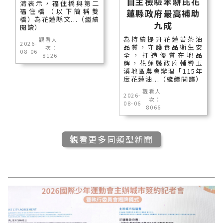
自主檢驗苯駢芘花
清表示，福住橋與第二
福住橋（以下簡稱雙
蓮縣政府最高補助
橋）為花蓮縣文...（繼續
九成
閱讀）
為持續提升花蓮苦茶油
觀看人
2026-
品質，守護食品衛生安
次：
08-06
全，打造優質在地品
8126
牌，花蓮縣政府輔導玉
溪地區農會辦理「115年
度花蓮油...（繼續閱讀）
觀看人
2026-
次：
08-06
8066
觀看更多同類型新聞