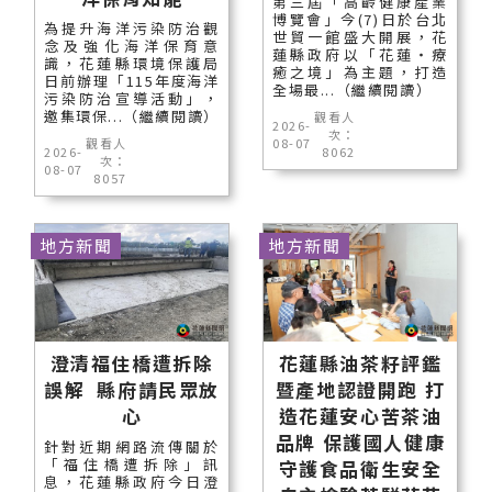
第三屆「高齡健康產業
博覽會」今(7)日於台北
為提升海洋污染防治觀
世貿一館盛大開展，花
念及強化海洋保育意
蓮縣政府以「花蓮‧療
識，花蓮縣環境保護局
癒之境」為主題，打造
日前辦理「115年度海洋
全場最...（繼續閱讀）
污染防治宣導活動」，
邀集環保...（繼續閱讀）
觀看人
2026-
次：
觀看人
08-07
2026-
8062
次：
08-07
8057
地方新聞
地方新聞
澄清福住橋遭拆除
花蓮縣油茶籽評鑑
誤解 縣府請民眾放
暨產地認證開跑 打
心
造花蓮安心苦茶油
品牌 保護國人健康
針對近期網路流傳關於
「福住橋遭拆除」訊
守護食品衛生安全
息，花蓮縣政府今日澄