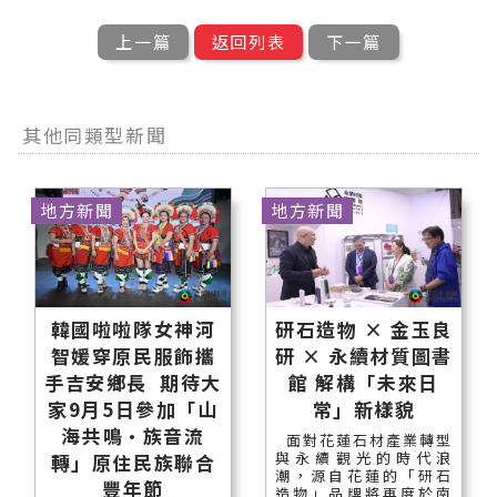
上一篇
返回列表
下一篇
其他同類型新聞
地方新聞
地方新聞
韓國啦啦隊女神河
研石造物 × 金玉良
智媛穿原民服飾攜
研 × 永續材質圖書
手吉安鄉長 期待大
館 解構「未來日
家9月5日參加「山
常」新樣貌
海共鳴•族音流
面對花蓮石材產業轉型
與永續觀光的時代浪
轉」原住民族聯合
潮，源自花蓮的「研石
豐年節
造物」品牌將再度於南