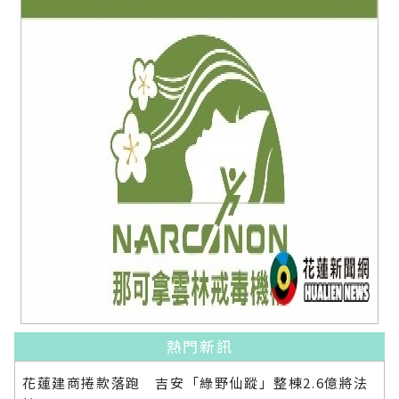
熱門新訊
花蓮建商捲款落跑 吉安「綠野仙蹤」整棟2.6億將法