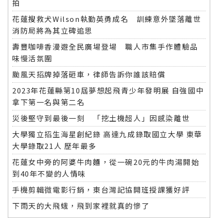
拍
花蓮搜救犬Wilson執勤英勇成名 訓練意外墜落離世
消防局將為其立碑追思
壽豐咖啡香漫遊全民廣場登場 職人市集手作體驗品
味慢活氛圍
颱風天招牌掉落砸車，律師告訴你誰該賠償
2023年花蓮縣第10屆夢想起飛青少年發明展 自強國中
拿下第一名與第二名
災後堅守到最後一刻 「挖土機超人」因感染離世
大學獨立招生海星創紀錄 高達九成錄取國立大學 東華
大學錄取21人 歷年最多
花蓮女中旁的阿婆牛肉麵，從一碗20元的牛肉湯開始
到40年不變的人情味
手機剪輯微電影行銷，東台灣記協開班授課獲好評
下雨天的大飛蛾，飛到家裡就真的慘了