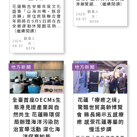
港展覽館...（繼續閱讀）
花蓮縣吉安鄉年度文化
盛事「山海共鳴•族音
觀看人
2026-
流轉」原住民族聯合豐
次：
08-07
年節將在9月5日將在吉
8056
安鄉運動休閒園區熱...
（繼續閱讀）
觀看人
2026-
次：
08-07
8076
地方新聞
地方新聞
全臺首座OECMs生
花蓮「療癒之境」
態港見證產業與自
驚豔世貿高齡博覽
然共生 花蓮縣環保
會 縣長揭示五感療
局辦理海洋污染防
癒 感受花蓮專屬的
治宣導活動 深化海
慢活步調
洋保育知能