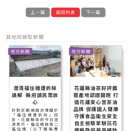
上一篇
返回列表
下一篇
其他同類型新聞
地方新聞
地方新聞
澄清福住橋遭拆除
花蓮縣油茶籽評鑑
誤解 縣府請民眾放
暨產地認證開跑 打
心
造花蓮安心苦茶油
品牌 保護國人健康
針對近期網路流傳關於
「福住橋遭拆除」訊
守護食品衛生安全
息，花蓮縣政府今日澄
自主檢驗苯駢芘花
清表示，福住橋與第二
福住橋（以下簡稱雙
蓮縣政府最高補助