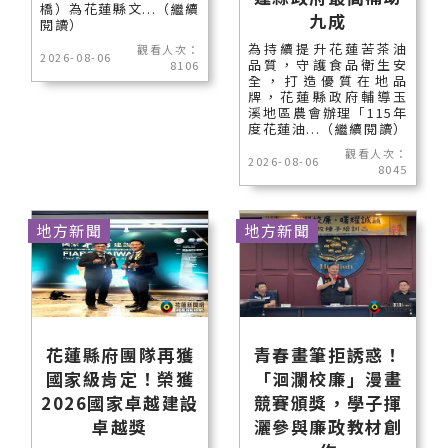
橋）為花蓮縣文...（繼續
九成
閱讀）
為持續提升花蓮苦茶油
觀看人次：
2026-08-06
品質，守護食品衛生安
8106
全，打造優質在地品
牌，花蓮縣政府輔導玉
溪地區農會辦理「115年
度花蓮油...（繼續閱讀）
觀看人次：
2026-08-06
8045
地方新聞
地方新聞
花蓮縣府團隊再獲
青春畫筆拒誘惑！
國家級肯定！榮獲
「洄瀾校廉」漫畫
2026國家卓越建設
競賽頒獎，學子揮
卓越獎
灑參與廉政教材創