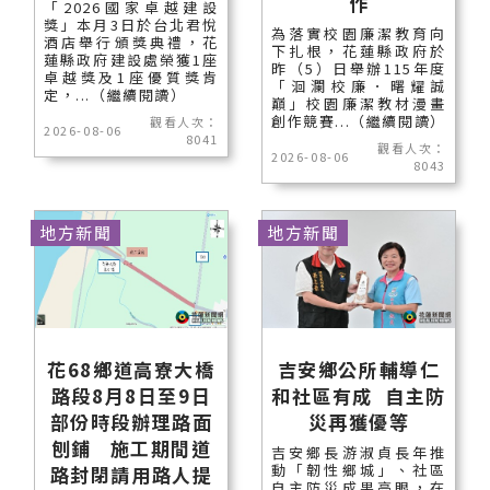
作
「2026國家卓越建設
獎」本月3日於台北君悅
為落實校園廉潔教育向
酒店舉行頒獎典禮，花
下扎根，花蓮縣政府於
蓮縣政府建設處榮獲1座
昨（5）日舉辦115年度
卓越獎及1座優質獎肯
「洄瀾校廉．曙耀誠
定，...（繼續閱讀）
巔」校園廉潔教材漫畫
創作競賽...（繼續閱讀）
觀看人次：
2026-08-06
8041
觀看人次：
2026-08-06
8043
地方新聞
地方新聞
花68鄉道高寮大橋
吉安鄉公所輔導仁
路段8月8日至9日
和社區有成 自主防
部份時段辦理路面
災再獲優等
刨鋪 施工期間道
吉安鄉長游淑貞長年推
動「韌性鄉城」、社區
路封閉請用路人提
自主防災成果亮眼，在