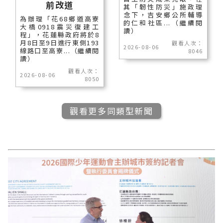
前改道
其「韌性防災」施政理
念下，吉安鄉公所輔導
為辦理「花68鄉道高寮
的仁和社區...（繼續閱
大橋0918震災復建工
讀）
程」，花蓮縣政府將於8
月8日至9日進行東側193
觀看人次：
2026-08-06
線路口至高寮...（繼續閱
8046
讀）
觀看人次：
2026-08-06
8050
觀看更多同類型新聞