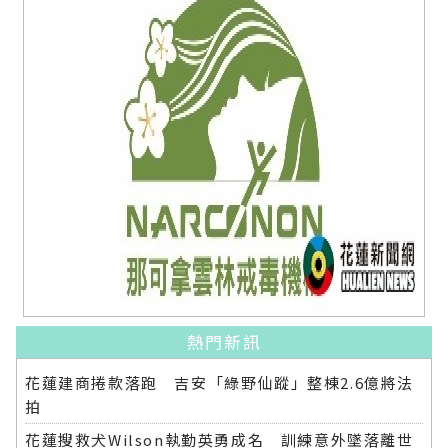
熱門新訊
花蓮建商捲款落跑 吉安「綠野仙蹤」整棟2.6億將法
拍
花蓮搜救犬Wilson執勤英勇成名 訓練意外墜落離世