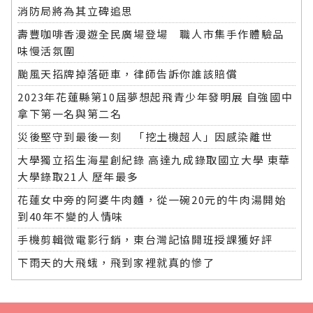
消防局將為其立碑追思
壽豐咖啡香漫遊全民廣場登場 職人市集手作體驗品
味慢活氛圍
颱風天招牌掉落砸車，律師告訴你誰該賠償
2023年花蓮縣第10屆夢想起飛青少年發明展 自強國中
拿下第一名與第二名
災後堅守到最後一刻 「挖土機超人」因感染離世
大學獨立招生海星創紀錄 高達九成錄取國立大學 東華
大學錄取21人 歷年最多
花蓮女中旁的阿婆牛肉麵，從一碗20元的牛肉湯開始
到40年不變的人情味
手機剪輯微電影行銷，東台灣記協開班授課獲好評
下雨天的大飛蛾，飛到家裡就真的慘了