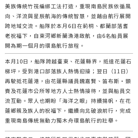
美族傳統竹筏編綁工法打造，重現南島民族依循風
向、洋流與星辰航海的傳統智慧，並藉由航行展開
跨地域交流。船隊於本月6日在莿桐、都蘭部落耆
老祝福下，自東河鄉新蘭漁港啟航，由6名船員展
開為期一個月的環島航行旅程。
本月10日，船隊跨越臺東、花蓮縣界，抵達花蓮石
梯坪，受到港口部落族人熱情迎接；翌日（11日）
再駛抵花蓮港，由花蓮縣議員魏嘉賢、笛布斯・顗
賚及花蓮市公所等地方人士熱情接待，並與船員交
流互動。眾人也期盼「海洋之眼」持續揚帆，在花
蓮鄉親及族人的祝福下，繼續向北破浪前行，完成
重現南島傳統無動力獨木舟環島航行的壯舉。