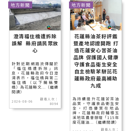
地方新聞
地方新聞
澄清福住橋遭拆除
花蓮縣油茶籽評鑑
誤解 縣府請民眾放
暨產地認證開跑 打
心
造花蓮安心苦茶油
品牌 保護國人健康
守護食品衛生安全
針對近期網路流傳關於
「福住橋遭拆除」訊
自主檢驗苯駢芘花
息，花蓮縣政府今日澄
蓮縣政府最高補助
清表示，福住橋與第二
福住橋（以下簡稱雙
九成
橋）為花蓮縣文...（繼續
閱讀）
為持續提升花蓮苦茶油
觀看人次：
2026-08-06
品質，守護食品衛生安
8094
全，打造優質在地品
牌，花蓮縣政府輔導玉
溪地區農會辦理「115年
度花蓮油...（繼續閱讀）
觀看人次：