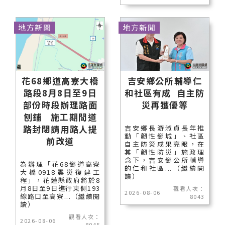
地方新聞
地方新聞
花68鄉道高寮大橋
吉安鄉公所輔導仁
路段8月8日至9日
和社區有成 自主防
部份時段辦理路面
災再獲優等
刨鋪 施工期間道
路封閉請用路人提
吉安鄉長游淑貞長年推
動「韌性鄉城」、社區
前改道
自主防災成果亮眼，在
其「韌性防災」施政理
念下，吉安鄉公所輔導
為辦理「花68鄉道高寮
的仁和社區...（繼續閱
大橋0918震災復建工
讀）
程」，花蓮縣政府將於8
月8日至9日進行東側193
觀看人次：
2026-08-06
線路口至高寮...（繼續閱
8043
讀）
觀看人次：
2026-08-06
8045