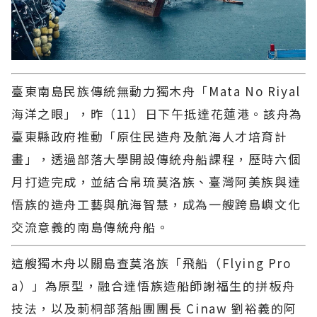
臺東南島民族傳統無動力獨木舟「Mata No Riyal
海洋之眼」，昨（11）日下午抵達花蓮港。該舟為
臺東縣政府推動「原住民造舟及航海人才培育計
畫」，透過部落大學開設傳統舟船課程，歷時六個
月打造完成，並結合帛琉莫洛族、臺灣阿美族與達
悟族的造舟工藝與航海智慧，成為一艘跨島嶼文化
交流意義的南島傳統舟船。
這艘獨木舟以關島查莫洛族「飛船（Flying Pro
a）」為原型，融合達悟族造船師謝福生的拼板舟
技法，以及莿桐部落船團團長 Cinaw 劉裕義的阿