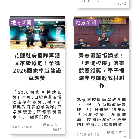
2026-08-06
8042
地方新聞
地方新聞
花蓮縣府團隊再獲
青春畫筆拒誘惑！
國家級肯定！榮獲
「洄瀾校廉」漫畫
2026國家卓越建設
競賽頒獎，學子揮
卓越獎
灑參與廉政教材創
作
「2026國家卓越建設
獎」本月3日於台北君悅
為落實校園廉潔教育向
酒店舉行頒獎典禮，花
下扎根，花蓮縣政府於
蓮縣政府建設處榮獲1座
昨（5）日舉辦115年度
卓越獎及1座優質獎肯
「洄瀾校廉．曙耀誠
定，...（繼續閱讀）
巔」校園廉潔教材漫畫
創作競賽...（繼續閱讀）
觀看人次：
2026-08-06
8039
觀看人次：
2026-08-06
8039