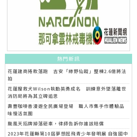
熱門新訊
花蓮建商捲款落跑 吉安「綠野仙蹤」整棟2.6億將法
拍
花蓮搜救犬Wilson執勤英勇成名 訓練意外墜落離世
消防局將為其立碑追思
壽豐咖啡香漫遊全民廣場登場 職人市集手作體驗品
味慢活氛圍
颱風天招牌掉落砸車，律師告訴你誰該賠償
2023年花蓮縣第10屆夢想起飛青少年發明展 自強國中