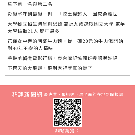
拿下第一名與第二名
災後堅守到最後一刻 「挖土機超人」因感染離世
大學獨立招生海星創紀錄 高達九成錄取國立大學 東華
大學錄取21人 歷年最多
花蓮女中旁的阿婆牛肉麵，從一碗20元的牛肉湯開始
到40年不變的人情味
手機剪輯微電影行銷，東台灣記協開班授課獲好評
下雨天的大飛蛾，飛到家裡就真的慘了
花蓮新聞網
最專業、最迅速、最全面的在地新聞報導
網站總覽：