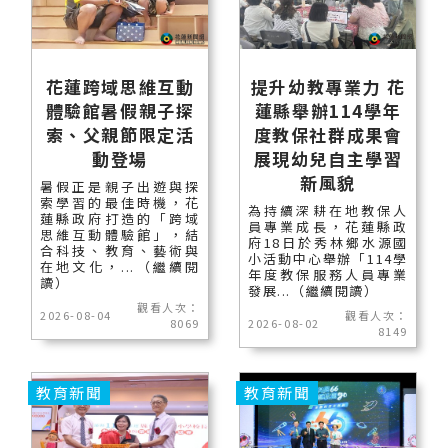
花蓮跨域思維互動
提升幼教專業力 花
體驗館暑假親子探
蓮縣舉辦114學年
索、父親節限定活
度教保社群成果會
動登場
展現幼兒自主學習
新風貌
暑假正是親子出遊與探
索學習的最佳時機，花
為持續深耕在地教保人
蓮縣政府打造的「跨域
員專業成長，花蓮縣政
思維互動體驗館」，結
府18日於秀林鄉水源國
合科技、教育、藝術與
小活動中心舉辦「114學
在地文化，...（繼續閱
年度教保服務人員專業
讀）
發展...（繼續閱讀）
觀看人次：
2026-08-04
觀看人次：
8069
2026-08-02
8149
教育新聞
教育新聞