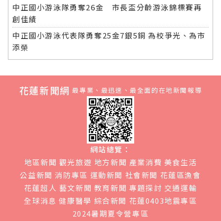
中正國小游泳隊勇奪26金 市長盃分齡游泳錦標賽再
創佳績
中正國小游泳代表隊勇奪25金7銀5銅 為校爭光、為市
添榮
花蓮新聞網
最專業、最迅速、最全面的在地新聞報導
網站總覽：
地區新聞
觀光旅遊
地方新聞
產業消費
美食生活
公益新聞
消防專區
運動新聞
社會新聞
花蓮區漁會
花蓮超人
藝文新聞
教育新聞
專題探討
交通運輸
全球消息
健康醫學
綜合新聞
花蓮0403地震專區
2024暑期夏令營專區