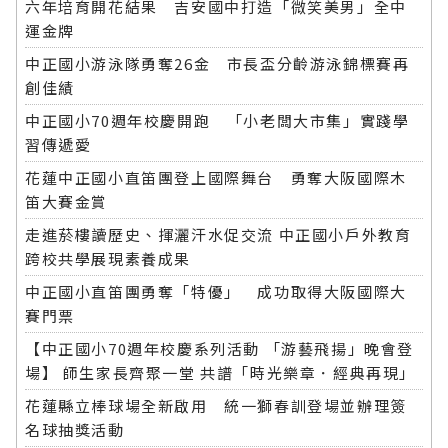
六年培育開花結果 吉安國中打造「微笑美男」全中
運金牌
中正國小游泳隊勇奪26金 市長盃分齡游泳錦標賽再
創佳績
中正國小70週年校慶開跑 「小老闆大市集」實踐學
習傳遞愛
花蓮中正國小直笛團登上國際舞台 勇奪大阪國際木
笛大賽金賞
走進菸樓讀歷史、揮灑汗水促交流 中正國小戶外教育
跨校共學展現素養成果
中正國小直笛團勇奪「特優」 成功取得大阪國際大
賽門票
【中正國小70週年校慶系列活動 「游藝飛揚」晚會登
場】 師生家長齊聚一堂 共譜「時光樂章．經典再現」
花蓮縣立棒球場全新啟用 統一獅春訓登場並辦理簽
名球抽獎活動