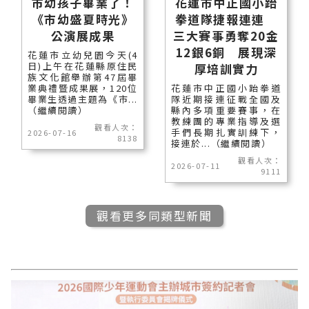
市幼孩子畢業了！
花蓮市中正國小跆
《市幼盛夏時光》
拳道隊捷報連連
公演展成果
三大賽事勇奪20金
12銀6銅 展現深
花蓮市立幼兒園今天(4
日)上午在花蓮縣原住民
厚培訓實力
族文化館舉辦第47屆畢
業典禮暨成果展，120位
花蓮市中正國小跆拳道
畢業生透過主題為《市...
隊近期接連征戰全國及
（繼續閱讀）
縣內多項重要賽事，在
教練團的專業指導及選
觀看人次：
手們長期扎實訓練下，
2026-07-16
8138
接連於...（繼續閱讀）
觀看人次：
2026-07-11
9111
觀看更多同類型新聞