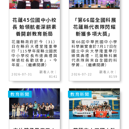
花蓮45位國中小校
「第66屆全國科展
長 勉領航者深耕素
花蓮縣代表隊閃耀
養開創教育新局
斬獲多項大獎」
花蓮縣政府於今（31）
第66屆中華民國中小學
日在縣府大禮堂隆重舉
科學展覽會於7月17日在
行「115學年度縣立國民
國立中央大學隆重舉行
中小學校長布達典禮與
頒獎典禮。花蓮縣科展
榮退校長歡送會」。今
代表隊與來自全國的科
年度...（繼續閱讀）
學菁...（繼續閱讀）
觀看人次：
觀看人次：
2026-07-31
2026-07-22
8141
8159
教育新聞
教育新聞