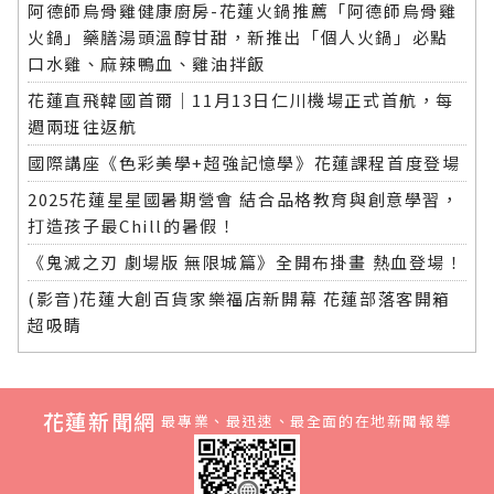
阿德師烏骨雞健康廚房-花蓮火鍋推薦「阿德師烏骨雞
火鍋」藥膳湯頭溫醇甘甜，新推出「個人火鍋」必點
口水雞、麻辣鴨血、雞油拌飯
花蓮直飛韓國首爾｜11月13日仁川機場正式首航，每
週兩班往返航
國際講座《色彩美學+超強記憶學》花蓮課程首度登場
2025花蓮星星國暑期營會 結合品格教育與創意學習，
打造孩子最Chill的暑假！
《鬼滅之刃 劇場版 無限城篇》全開布掛畫 熱血登場！
(影音)花蓮大創百貨家樂福店新開幕 花蓮部落客開箱
超吸睛
花蓮新聞網
最專業、最迅速、最全面的在地新聞報導