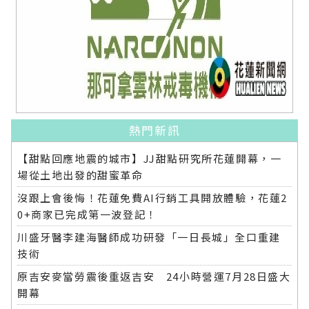
熱門新訊
【甜點回應地震的城市】JJ甜點研究所花蓮開幕，一
場從土地出發的甜蜜革命
沒跟上會後悔！花蓮免費AI行銷工具開放體驗，花蓮2
0+商家已完成第一波登記！
川盛牙醫李建海醫師成功研發「一日長城」全口重建
技術
原吉安麥當勞震後重返吉安 24小時營運7月28日盛大
開幕