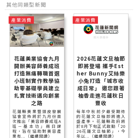
其他同類型新聞
產業消費
產業消費
花蓮美業協會九月
2026花蓮文旦柚節
開辦美容師養成班
即將登場 攜手Est
打造無痛轉職首選
her Bunny艾絲樂
小班制實作教學協
小兔打造「城市收
助零基礎學員建立
成日常」 邀您跟著
扎實技術邁向創業
柚香走進花蓮秋日
之路
豐收
花蓮縣美業暨頭皮發展
每年中秋前夕最受期待
協會宣佈將於九月份首
的花蓮文旦柚即將進入
次推出「美容師養成班A
盛產季。花蓮縣政府將
班－基本功」兩日課
於8月下旬正式啟動「20
程，旨在協助對美容產
26花蓮文旦柚節」，今
業有...（繼續閱讀）
年以...（繼續閱讀）