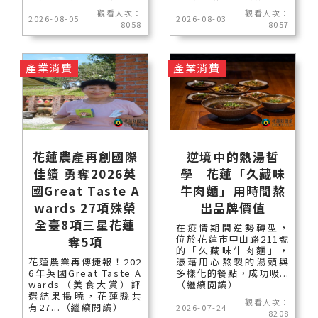
觀看人次：
觀看人次：
2026-08-05
2026-08-03
8058
8057
產業消費
產業消費
花蓮農產再創國際
逆境中的熱湯哲
佳績 勇奪2026英
學 花蓮「久藏味
國Great Taste A
牛肉麵」用時間熬
wards 27項殊榮
出品牌價值
全臺8項三星花蓮
在疫情期間逆勢轉型，
位於花蓮市中山路211號
奪5項
的「久藏味牛肉麵」，
花蓮農業再傳捷報！202
憑藉用心熬製的湯頭與
6年英國Great Taste A
多樣化的餐點，成功吸...
wards（美食大賞）評
（繼續閱讀）
選結果揭曉，花蓮縣共
觀看人次：
有27...（繼續閱讀）
2026-07-24
8208