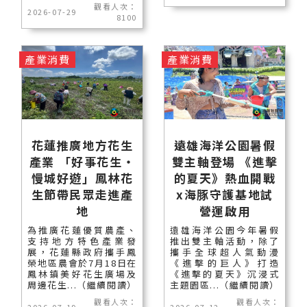
觀看人次：
2026-07-29
8100
產業消費
產業消費
花蓮推廣地方花生
遠雄海洋公園暑假
產業 「好事花生・
雙主軸登場 《進擊
慢城好遊」鳳林花
的夏天》熱血開戰
生節帶民眾走進產
x海豚守護基地試
地
營運啟用
為推廣花蓮優質農產、
遠雄海洋公園今年暑假
支持地方特色產業發
推出雙主軸活動，除了
展，花蓮縣政府攜手鳳
攜手全球超人氣動漫
榮地區農會於7月18日在
《進擊的巨人》打造
鳳林鎮美好花生廣場及
《進擊的夏天》沉浸式
周邊花生...（繼續閱讀）
主題園區...（繼續閱讀）
觀看人次：
觀看人次：
2026-07-19
2026-07-12