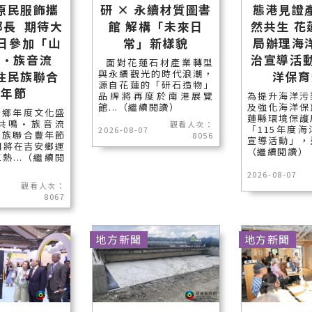
原民服飾攜
研 × 永續材質圖書
態港見證
鄉長 期待大
館 解構「未來日
然共生 花
5日參加「山
常」新樣貌
局辦理海
鳴•族音流
治宣導活動
面對花蓮石材產業轉型
與永續觀光的時代浪潮，
住民族聯合
洋保育
源自花蓮的「研石造物」
豐年節
品牌將再度於南港展覽
為提升海洋污
館...（繼續閱讀）
及強化海洋保
安鄉年度文化盛
蓮縣環境保護
共鳴•族音流
觀看人次：
「115年度
2026-08-07
民族聯合豐年節
8056
宣導活動」，邀
日將在吉安鄉運
（繼續閱讀）
熱...（繼續閱
2026-08-07
觀看人次：
8067
地方新聞
地方新聞