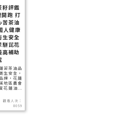
茶籽評鑑
開跑 打
心苦茶油
國人健康
衛生安全
苯駢芘花
最高補助
成
蓮苦茶油品
衛生安全，
品牌，花蓮
溪地區農會
度花蓮油...
觀看人次：
8059