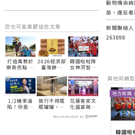
動物傳染病
苗，違反者
您也可能喜歡這些文章
新聞聯絡人：
263898
打造寓教於
2026經濟部
韓國啦啦隊
樂新亮點 大
臺灣餅競
女神河智媛
本交通主題
賽，東台灣
穿原民服飾
其他同類
公園將開放
唯二獲獎 花
攜手吉安鄉
PR
PR
體驗∣花蓮
蓮「文旦復
長 期待大家
新聞網官方
興」勇奪首
9月5日參加
地方新聞
網站各類新
獎，「洄瀾
「山海共鳴
1/2機率淪
旅行不用瓶
花蓮客家文
聞－最快速
薯道」榮獲
•族音流
陷！你是好
瓶罐罐，汎
化盛宴啟動
的今日新聞
佳作。∣花
轉」原住民
男人還是渣
倫1瓶搞定臉
展現多元共
報導 最新的
蓮新聞網官
族聯合豐年
Recommended by
男？關鍵在
部保養！
融新魅力∣
在地資訊！
方網站各類
節∣花蓮新
這
花蓮新聞網
新聞－最快
聞網官方網
官方網站各
韓國啦
速的今日新
站各類新聞