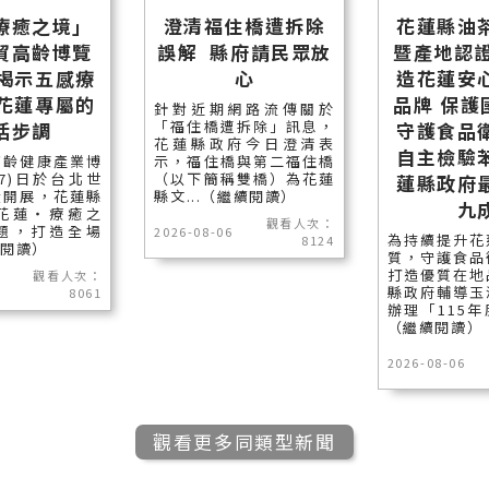
療癒之境」
澄清福住橋遭拆除
花蓮縣油
貿高齡博覽
誤解 縣府請民眾放
暨產地認證
長揭示五感療
心
造花蓮安
受花蓮專屬的
品牌 保護
針對近期網路流傳關於
「福住橋遭拆除」訊息，
活步調
守護食品
花蓮縣政府今日澄清表
自主檢驗
高齡健康產業博
示，福住橋與第二福住橋
7)日於台北世
（以下簡稱雙橋）為花蓮
蓮縣政府
大開展，花蓮縣
縣文...（繼續閱讀）
九
花蓮‧療癒之
觀看人次：
題，打造全場
2026-08-06
為持續提升花
8124
續閱讀）
質，守護食品
打造優質在地
觀看人次：
縣政府輔導玉
8061
辦理「115年
（繼續閱讀）
2026-08-06
觀看更多同類型新聞