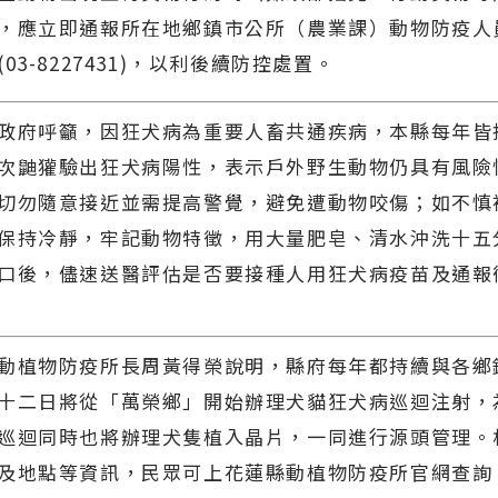
，應立即通報所在地鄉鎮市公所（農業課）動物防疫人
03-8227431)，以利後續防控處置。
府呼籲，因狂犬病為重要人畜共通疾病，本縣每年皆
次鼬獾驗出狂犬病陽性，表示戶外野生動物仍具有風險
切勿隨意接近並需提高警覺，避免遭動物咬傷；如不慎
保持冷靜，牢記動物特徵，用大量肥皂、清水沖洗十五
口後，儘速送醫評估是否要接種人用狂犬病疫苗及通報
植物防疫所長周黃得榮說明，縣府每年都持續與各鄉
十二日將從「萬榮鄉」開始辦理犬貓狂犬病巡迴注射，
巡迴同時也將辦理犬隻植入晶片，一同進行源頭管理。
及地點等資訊，民眾可上花蓮縣動植物防疫所官網查詢