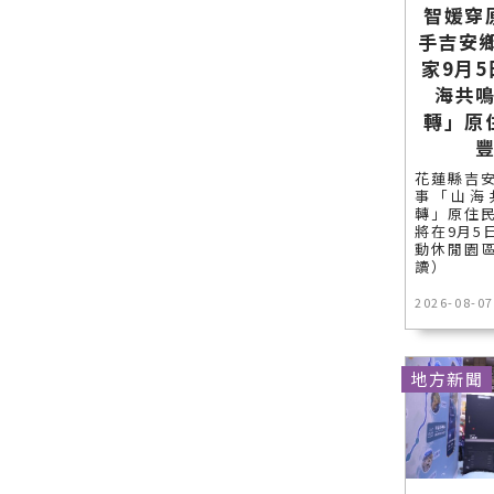
類新聞－最
智媛穿
聞報導 最新
－最快速的
快速的今日
的在地資
今日新聞報
手吉安
新聞報導 最
訊！
導 最新的在
家9月
新的在地資
地資訊！
海共
訊！
轉」原
花蓮縣吉
事「山海
轉」原住
將在9月5
動休閒園區
讀）
2026-08-07
地方新聞