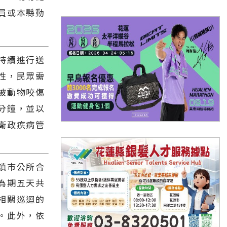
員或本縣動
持續進行送
性，民眾需
被動物咬傷
分鐘，並以
衛政疾病管
鎮巿公所合
為期五天共
相關巡迴的
。此外，依