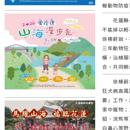
報動物防疫
花蓮縣長
不能掉以輕
徐榛蔚說，
三年動物狂
橫，沿線服
合，共同朝
徐榛蔚指
狂犬病高風
要」工作，
家中寵物；
貂、浣熊等
白鼻心等野