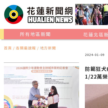
所有地區新聞
花蓮北區
花蓮市
首頁 / 各類最速報 / 地方新聞
吉安鄉
2024-01-09
新城鄉
防範狂犬
秀林鄉
1/22萬