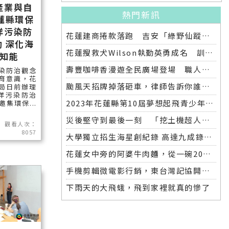
產業與自
熱門新訊
蓮縣環保
洋污染防
花蓮建商捲款落跑 吉安「綠野仙蹤」整棟2.6億將法拍
 深化海
花蓮搜救犬Wilson執勤英勇成名 訓練意外墜落離世 消防局將為其立碑追思
知能
壽豐咖啡香漫遊全民廣場登場 職人市集手作體驗品味慢活氛圍
染防治觀念
育意識，花
颱風天招牌掉落砸車，律師告訴你誰該賠償
局日前辦理
海洋污染防治
2023年花蓮縣第10屆夢想起飛青少年發明展 自強國中拿下第一名與第二名
集環保...
災後堅守到最後一刻 「挖土機超人」因感染離世
觀看人次：
8057
大學獨立招生海星創紀錄 高達九成錄取國立大學 東華大學錄取21人 歷年最多
花蓮女中旁的阿婆牛肉麵，從一碗20元的牛肉湯開始到40年不變的人情味
手機剪輯微電影行銷，東台灣記協開班授課獲好評
下雨天的大飛蛾，飛到家裡就真的慘了