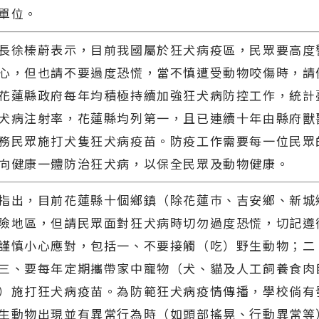
單位。
徐榛蔚表示，目前我國屬於狂犬病疫區，民眾要高度
心，但也請不要過度恐慌，當不慎遭受動物咬傷時，請
花蓮縣政府每年均積極持續加強狂犬病防控工作，統計
犬病注射率，花蓮縣均列第一，且已連續十年由縣府獸
務民眾施打犬隻狂犬病疫苗。防疫工作需要每一位民眾
向健康一體防治狂犬病，以保全民眾及動物健康。
出，目前花蓮縣十個鄉鎮（除花蓮巿、吉安鄉、新城
險地區，但請民眾面對狂犬病時切勿過度恐慌，切記遵
謹慎小心應對，包括一、不要接觸（吃）野生動物；二
三、要每年定期攜帶家中寵物（犬、貓及人工飼養食肉
）施打狂犬病疫苗。為防範狂犬病疫情傳播，學校倘有
生動物出現並有異常行為時（如頭部搖晃、行動異常等