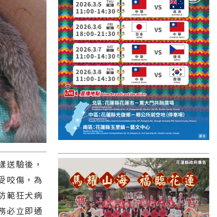
國外報導
台東縣
關山鎮
苗栗縣
其他地區
新竹市
和平鄉
台南市
澎湖縣
樣送驗後，
受咬傷，為
香港
防範狂犬病
台東市
務必立即通