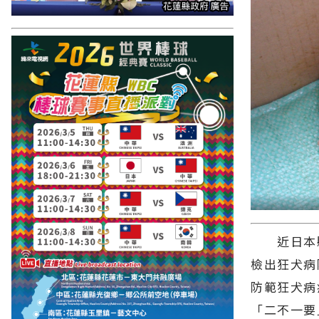
近日本縣
檢出狂犬病
防範狂犬病
「二不一要