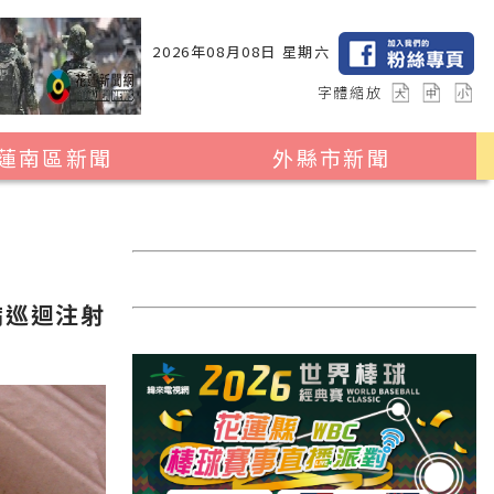
2026年08月08日 星期六
字體縮放
蓮南區新聞
外縣市新聞
瑞穗鄉
花蓮縣全區
玉里鎮
2024暑期夏令營專區
卓溪鄉
台北市
病巡迴注射
富里鄉
新北市
台中市
彰化縣
高雄市