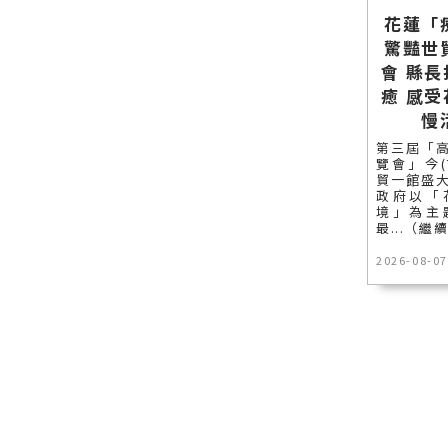
花蓮「
驚豔世
會 縣
癒 感
慢
第三屆「
覽會」今(
貿一館盛
政府以「
境」為主
最...（繼
2026-08-07