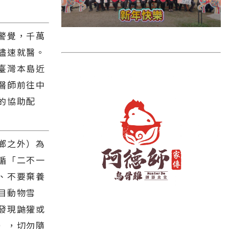
雲林縣
長濱鄉
警覺，千萬
台東市
儘速就醫。
池上鄉
臺灣本島近
鹿野鄉
醫師前往中
的協助配
彰化縣
鄉之外）為
循「二不一
、不要棄養
目動物雪
發現鼬獾或
），切勿隨