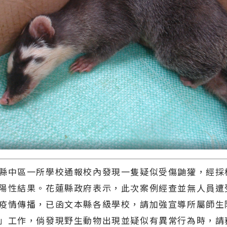
中區一所學校通報校內發現一隻疑似受傷鼬獾，經採
陽性結果。花蓮縣政府表示，此次案例經查並無人員遭
疫情傳播，已函文本縣各級學校，請加強宣導所屬師生
」工作，倘發現野生動物出現並疑似有異常行為時，請