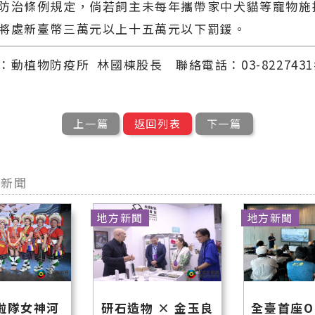
防治條例規定，倘若飼主未每年攜帶家中犬貓等寵物施
將處新臺幣三萬元以上十五萬元以下罰鍰。
動植物防疫所 林國棟股長 聯絡電話：03-8227431#2
上一篇
返回列表
下一篇
型新聞
地方新聞
地方新聞
啦隊女神河
研石造物 × 金玉良
全臺首座O