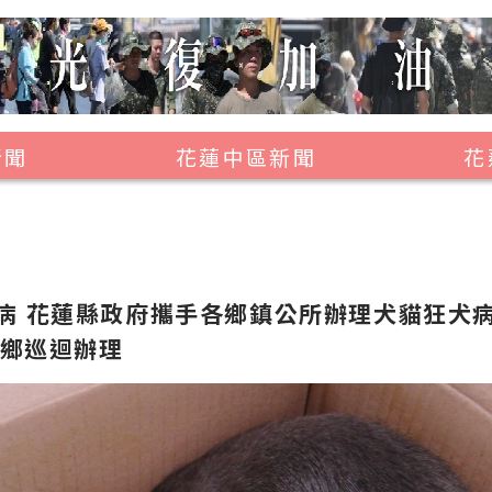
新聞
花蓮中區新聞
花
壽豐鄉
鳳林鎮
萬榮鄉
病 花蓮縣政府攜手各鄉鎮公所辦理犬貓狂犬
光復鄉
榮鄉巡迴辦理
豐濱鄉