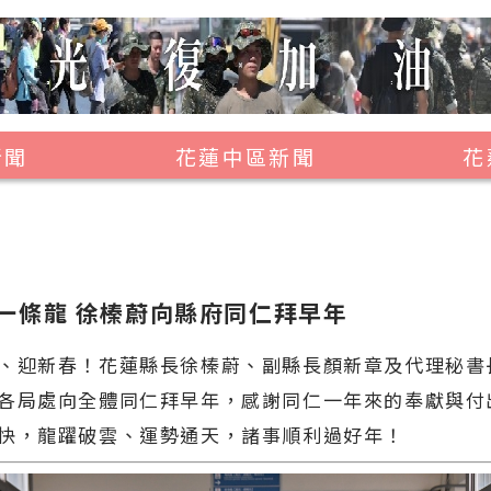
新聞
花蓮中區新聞
花
壽豐鄉
鳳林鎮
萬榮鄉
一條龍 徐榛蔚向縣府同仁拜早年
光復鄉
新春！花蓮縣長徐榛蔚、副縣長顏新章及代理秘書長
豐濱鄉
各局處向全體同仁拜早年，感謝同仁一年來的奉獻與付
快，龍躍破雲、運勢通天，諸事順利過好年！