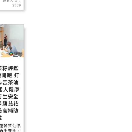
觀看人次：
8039
茶籽評鑑
開跑 打
心苦茶油
國人健康
衛生安全
苯駢芘花
最高補助
成
蓮苦茶油品
衛生安全，