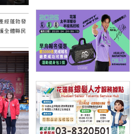
產經蓬勃發
護全體縣民