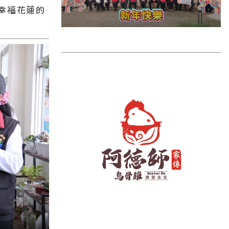
雲林縣
幸福花蓮的
長濱鄉
台東市
池上鄉
鹿野鄉
彰化縣