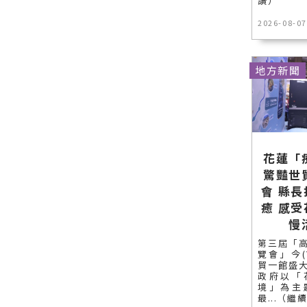
讀）
2026-08-07
地方新聞
花蓮「
驚豔世
會 縣
癒 感
慢
第三屆「
覽會」今(
貿一館盛
政府以「
境」為主
最...（繼