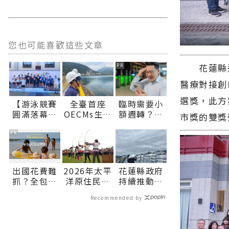
您也可能喜歡這些文章
花蓮縣近
PR
醫療對接創
選獎，此方
【游泳競賽
全臺首座
臨時需要小
圓滿落幕
OECMs生態
額週轉？上
市獎的雙獎
花蓮見證青
港見證產業
【易借網】
春榮耀】∣
與自然共生
找人幫！資
PR
花蓮新聞網
花蓮縣環保
金快速到位
官方網站各
局辦理海洋
類新聞－最
污染防治宣
出國花費難
2026年太平
花蓮縣政府
快速的今日
導活動 深化
抓？全包式
洋原住民傳
持續推動肥
新聞報導 最
海洋保育知
海島假期，
統射箭巡迴
料補助 加碼
新的在地資
能∣花蓮新
Recommended by
一價搞定食
賽花蓮開
照顧農友穩
訊！
聞網官方網
宿玩樂，省
跑 徵集全
定農業生產
站各類新聞
錢更省心！
國好手 巡迴
∣花蓮新聞
－最快速的