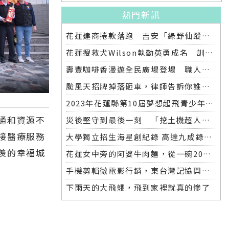
熱門新訊
花蓮建商捲款落跑 吉安「綠野仙蹤」整棟2.6億將法拍
花蓮搜救犬Wilson執勤英勇成名 訓練意外墜落離世 消防局將為其立碑追思
壽豐咖啡香漫遊全民廣場登場 職人市集手作體驗品味慢活氛圍
颱風天招牌掉落砸車，律師告訴你誰該賠償
2023年花蓮縣第10屆夢想起飛青少年發明展 自強國中拿下第一名與第二名
通和資源不
災後堅守到最後一刻 「挖土機超人」因感染離世
接醫療服務
大學獨立招生海星創紀錄 高達九成錄取國立大學 東華大學錄取21人 歷年最多
羨的幸福城
花蓮女中旁的阿婆牛肉麵，從一碗20元的牛肉湯開始到40年不變的人情味
手機剪輯微電影行銷，東台灣記協開班授課獲好評
下雨天的大飛蛾，飛到家裡就真的慘了