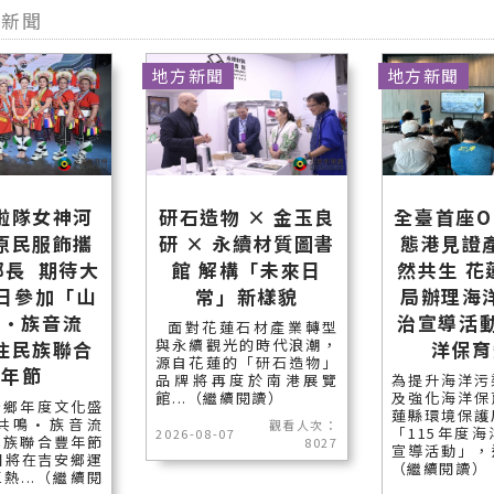
型新聞
地方新聞
地方新聞
啦隊女神河
研石造物 × 金玉良
全臺首座O
原民服飾攜
研 × 永續材質圖書
態港見證
鄉長 期待大
館 解構「未來日
然共生 花
5日參加「山
常」新樣貌
局辦理海
鳴•族音流
治宣導活動
面對花蓮石材產業轉型
與永續觀光的時代浪潮，
住民族聯合
洋保育
源自花蓮的「研石造物」
豐年節
品牌將再度於南港展覽
為提升海洋污
館...（繼續閱讀）
及強化海洋保
安鄉年度文化盛
蓮縣環境保護
共鳴•族音流
觀看人次：
「115年度
2026-08-07
民族聯合豐年節
8027
宣導活動」，邀
日將在吉安鄉運
（繼續閱讀）
熱...（繼續閱