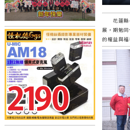
花蓮縣長
展，期勉同
的權益與福