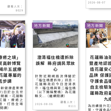
2026-08-07
觀看人次：
8029
地方新聞
地方新聞
療癒之境」
澄清福住橋遭拆除
花蓮縣油
貿高齡博覽
誤解 縣府請民眾放
暨產地認證
長揭示五感療
心
造花蓮安
受花蓮專屬的
品牌 保護
針對近期網路流傳關於
「福住橋遭拆除」訊息，
活步調
守護食品
花蓮縣政府今日澄清表
自主檢驗
高齡健康產業博
示，福住橋與第二福住橋
7)日於台北世
（以下簡稱雙橋）為花蓮
蓮縣政府
大開展，花蓮縣
縣文...（繼續閱讀）
九
花蓮‧療癒之
觀看人次：
題，打造全場
2026-08-06
為持續提升花
8111
續閱讀）
質，守護食品