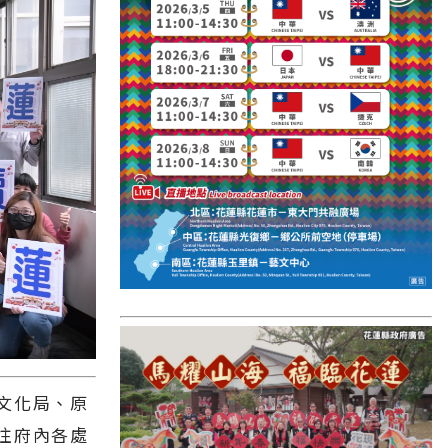
國外報導
台東縣
關山鎮
苗栗縣
其他地區
新竹市
和平鄉
台南市
澎湖縣
香港
文化局、原
台東市
往府內各處