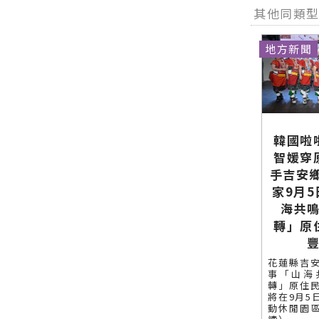
其他同類
地方新聞
韓國啦
智媛穿
手吉安
家9月
海共
轉」原
花蓮縣吉
事「山海
轉」原住
將在9月5
動休閒園區