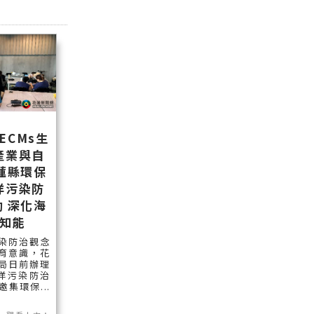
ECMs生
產業與自
蓮縣環保
洋污染防
 深化海
知能
染防治觀念
育意識，花
局日前辦理
海洋污染防治
集環保...