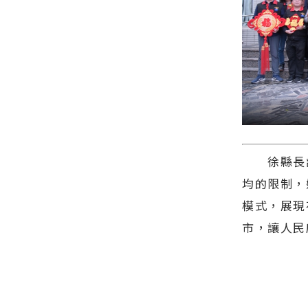
積分串聯山
網官方網站
今日新聞報
海部落 即
各類新聞－
導 最新的在
日起開放報
最快速的今
地資訊！
名∣花蓮新
日新聞報導
聞網官方網
最新的在地
站各類新聞
資訊！
－最快速的
今日新聞報
導 最新的在
地資訊！
徐縣長說
均的限制，
模式，展現
市，讓人民