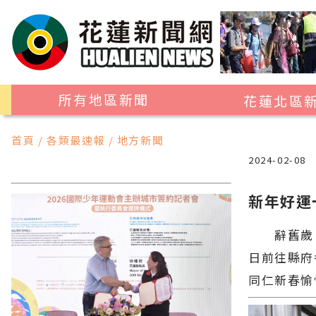
所有地區新聞
花蓮北區
花蓮市
首頁 / 各類最速報 / 地方新聞
吉安鄉
2024-02-08
新城鄉
新年好運
秀林鄉
辭舊歲、迎
日前往縣府
同仁新春愉