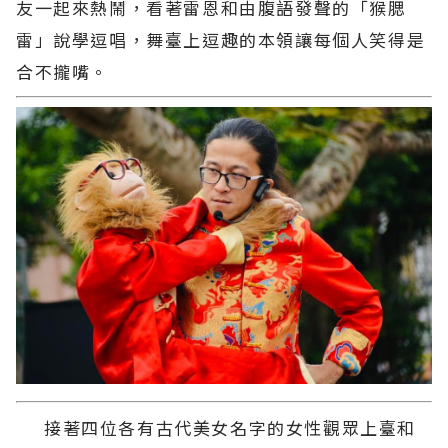
友一起來熱鬧，看著雷恩和由腹語發聲的「猴腮
雷」說學逗唱，舞臺上逗趣的本領讓每個人笑得是
合不攏嘴。
接著四位各有古代美女名字的女性觀眾上臺和