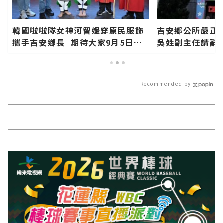
韓國啦啦隊女神河智媛穿原民服飾
吉安鄉公所嚴正
攜手吉安鄉長 期待大家9月5日參
吳姓副主任請辭
加「山海共鳴•族音流轉」原住民
官方網站各類新
族聯合豐年節∣花蓮新聞網官方網
新聞報導 最新
站各類新聞－最快速的今日新聞報
Recommended by
導 最新的在地資訊！