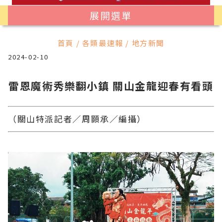
展開選單
首頁 / 各類最速報 / 地方新聞
2024-02-10
雷恩魔術秀樂翻小鎮 關山金龍迎春有看頭
（關山特派記者／周顥承／編攝）