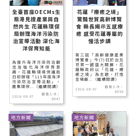
全臺首座OECMs生
花蓮「療癒之境」
態港見證產業與自
驚豔世貿高齡博覽
然共生 花蓮縣環保
會 縣長揭示五感療
局辦理海洋污染防
癒 感受花蓮專屬的
治宣導活動 深化海
慢活步調
洋保育知能
第三屆「高齡健康產業
博覽會」今(7)日於台北
為提升海洋污染防治觀
世貿一館盛大開展，花
念及強化海洋保育意
蓮縣政府以「花蓮‧療
識，花蓮縣環境保護局
癒之境」為主題，打造
日前辦理「115年度海洋
全場最...（繼續閱讀）
污染防治宣導活動」，
邀集環保...（繼續閱讀）
觀看人次：
2026-08-07
8056
觀看人次：
2026-08-07
8047
地方新聞
地方新聞