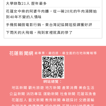
大學錄取21人 歷年最多
花蓮女中旁的阿婆牛肉麵，從一碗20元的牛肉湯開始
到40年不變的人情味
手機剪輯微電影行銷，東台灣記協開班授課獲好評
下雨天的大飛蛾，飛到家裡就真的慘了
花蓮新聞網
最專業、最迅速、最全面的在地新聞報導
網站總覽：
地區新聞
觀光旅遊
地方新聞
產業消費
美食生活
公益新聞
消防專區
運動新聞
社會新聞
花蓮區漁會
花蓮超人
藝文新聞
教育新聞
專題探討
交通運輸
全球消息
健康醫學
綜合新聞
花蓮0403地震專區