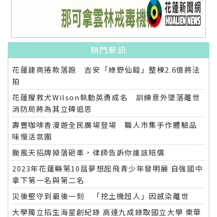
熱門新訊
花蓮建商捲款落跑 吉安「綠野仙蹤」整棟2.6億將法
拍
花蓮搜救犬Wilson執勤英勇成名 訓練意外墜落離世
消防局將為其立碑追思
壽豐咖啡香漫遊全民廣場登場 職人市集手作體驗品
味慢活氛圍
颱風天招牌掉落砸車，律師告訴你誰該賠償
2023年花蓮縣第10屆夢想起飛青少年發明展 自強國中
拿下第一名與第二名
災後堅守到最後一刻 「挖土機超人」因感染離世
大學獨立招生海星創紀錄 高達九成錄取國立大學 東華