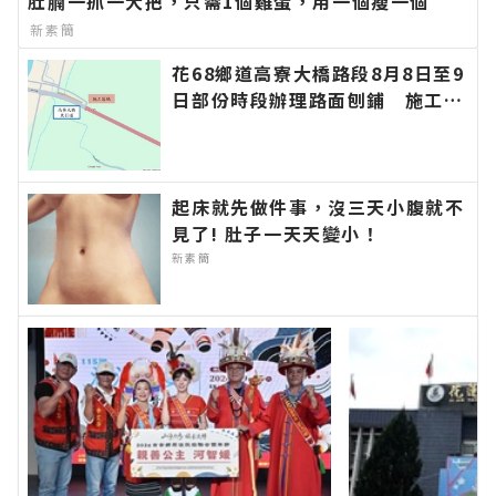
肚腩一抓一大把，只需1個雞蛋，用一個瘦一個
新素簡
花68鄉道高寮大橋路段8月8日至9
日部份時段辦理路面刨鋪 施工期
間道路封閉請用路人提前改道∣花
蓮新聞網官方網站各類新聞－最快
速的今日新聞報導 最新的在地資
訊！
起床就先做件事，沒三天小腹就不
見了! 肚子一天天變小！
新素簡