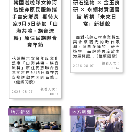
韓國啦啦隊女神河
研石造物 × 金玉良
智媛穿原民服飾攜
研 × 永續材質圖書
手吉安鄉長 期待大
館 解構「未來日
家9月5日參加「山
常」新樣貌
海共鳴•族音流
轉」原住民族聯合
面對花蓮石材產業轉型
與永續觀光的時代浪
豐年節
潮，源自花蓮的「研石
造物」品牌將再度於南
港展覽館...（繼續閱讀）
花蓮縣吉安鄉年度文化
盛事「山海共鳴•族音
觀看人次：
2026-08-07
流轉」原住民族聯合豐
8047
年節將在9月5日將在吉
安鄉運動休閒園區熱...
（繼續閱讀）
觀看人次：
2026-08-07
8057
地方新聞
地方新聞