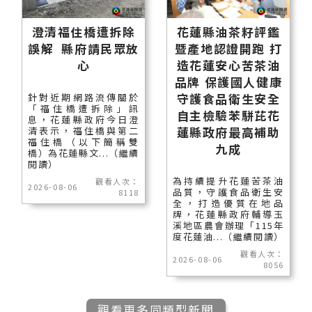
澄清福住橋遭拆除
花蓮縣油茶籽評鑑
誤解 縣府請民眾放
暨產地認證開跑 打
心
造花蓮安心苦茶油
品牌 保護國人健康
守護食品衛生安全
針對近期網路流傳關於
「福住橋遭拆除」訊
自主檢驗苯駢芘花
息，花蓮縣政府今日澄
蓮縣政府最高補助
清表示，福住橋與第二
福住橋（以下簡稱雙
九成
橋）為花蓮縣文...（繼續
閱讀）
為持續提升花蓮苦茶油
觀看人次：
2026-08-06
品質，守護食品衛生安
8118
全，打造優質在地品
牌，花蓮縣政府輔導玉
溪地區農會辦理「115年
度花蓮油...（繼續閱讀）
觀看人次：
2026-08-06
8056
觀看更多同類型新聞