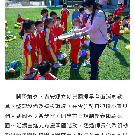
開學前夕，吉安鄉立幼兒園提早全面消毒教
具、整理設備及巡檢環境，在今(15)日迎接小寶貝
們回到園區快樂學習，開學首日規劃新春節慶氛
圍…延續喜迎元宵慶團圓活動，透過師長們帶領幼
獅舞龍隊圍繞校園揭開序幕，緊接著大班的哥哥姊