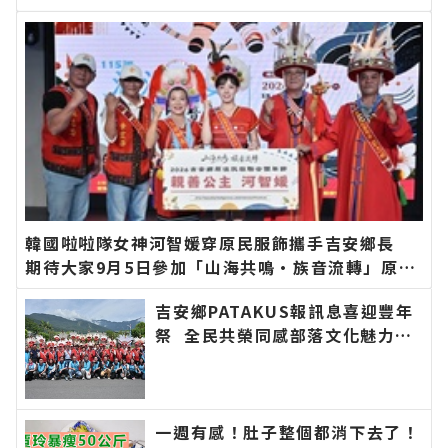
新的在地資訊！
韓國啦啦隊女神河智媛穿原民服飾攜手吉安鄉長
期待大家9月5日參加「山海共鳴•族音流轉」原住
民族聯合豐年節∣花蓮新聞網官方網站各類新聞－
吉安鄉PATAKUS報訊息喜迎豐年
最快速的今日新聞報導 最新的在地資訊！
祭 全民共榮同感部落文化魅力∣
花蓮新聞網官方網站各類新聞－最
快速的今日新聞報導 最新的在地
資訊！
一週有感！肚子整個都消下去了！