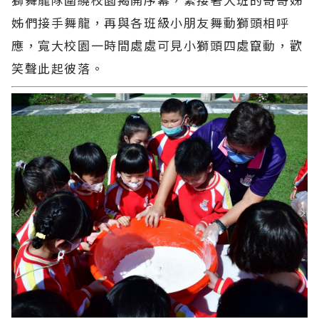
姊們接手舞龍，再與各班級小朋友舞動獅頭相呼
應，寬大校園一時間處處可見小獅頭四處竄動，歡
笑聲此起彼落。