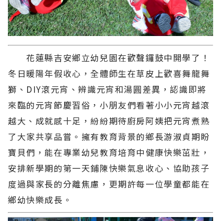
花蓮縣吉安鄉立幼兒園在歡聲鑼鼓中開學了！
冬日暖陽年假收心，全體師生在草皮上歡喜舞龍舞
獅、DIY滾元宵、辨識元宵和湯圓差異，認識即將
來臨的元宵節慶習俗，小朋友們看著小小元宵越滾
越大、成就感十足，紛紛期待廚房阿姨把元宵煮熟
了大家共享品嘗。擁有教育背景的鄉長游淑貞期盼
寶貝們，能在專業幼兒教育培育中健康快樂茁壯，
安排新學期的第一天鋪陳快樂氣息收心、協助孩子
度過與家長的分離焦慮，更期許每一位學童都能在
鄉幼快樂成長。