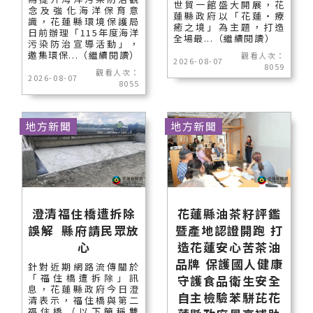
世貿一館盛大開展，花
念及強化海洋保育意
蓮縣政府以「花蓮‧療
識，花蓮縣環境保護局
癒之境」為主題，打造
日前辦理「115年度海洋
全場最...（繼續閱讀）
污染防治宣導活動」，
邀集環保...（繼續閱讀）
觀看人次：
2026-08-07
8059
觀看人次：
2026-08-07
8055
地方新聞
地方新聞
澄清福住橋遭拆除
花蓮縣油茶籽評鑑
誤解 縣府請民眾放
暨產地認證開跑 打
心
造花蓮安心苦茶油
品牌 保護國人健康
針對近期網路流傳關於
「福住橋遭拆除」訊
守護食品衛生安全
息，花蓮縣政府今日澄
自主檢驗苯駢芘花
清表示，福住橋與第二
福住橋（以下簡稱雙