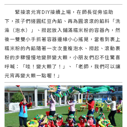
緊接滾元宵DIY接續上場，在師長從旁協助
下，孩子們搓圓紅豆內餡、再為圓滾滾的餡料「洗
澡（泡水）」、撈起放入鋪滿糯米粉的容器內，然
後一雙雙小手抓著容器邊緣小心搖晃，當看到裹上
糯米粉的內餡隨著一次次重複泡水、撈起、滾動裹
粉的步驟慢慢地變胖變大顆，小朋友們忍不住驚喜
呼喊：「哇！變大顆了！」、「老師，我們可以讓
元宵再變大顆一點喔！」