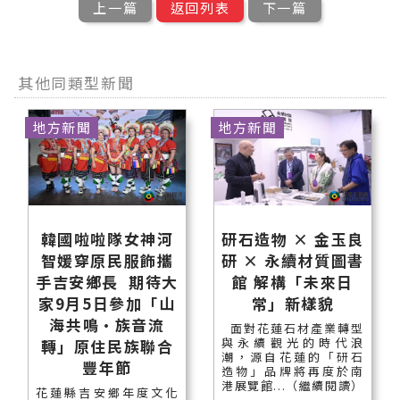
上一篇
返回列表
下一篇
其他同類型新聞
地方新聞
地方新聞
韓國啦啦隊女神河
研石造物 × 金玉良
智媛穿原民服飾攜
研 × 永續材質圖書
手吉安鄉長 期待大
館 解構「未來日
家9月5日參加「山
常」新樣貌
海共鳴•族音流
面對花蓮石材產業轉型
與永續觀光的時代浪
轉」原住民族聯合
潮，源自花蓮的「研石
豐年節
造物」品牌將再度於南
港展覽館...（繼續閱讀）
花蓮縣吉安鄉年度文化