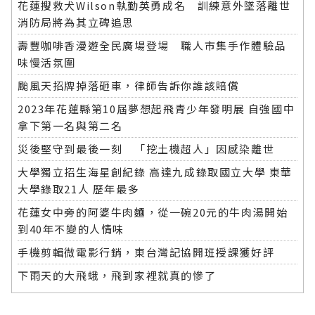
花蓮搜救犬Wilson執勤英勇成名 訓練意外墜落離世
消防局將為其立碑追思
壽豐咖啡香漫遊全民廣場登場 職人市集手作體驗品
味慢活氛圍
颱風天招牌掉落砸車，律師告訴你誰該賠償
2023年花蓮縣第10屆夢想起飛青少年發明展 自強國中
拿下第一名與第二名
災後堅守到最後一刻 「挖土機超人」因感染離世
大學獨立招生海星創紀錄 高達九成錄取國立大學 東華
大學錄取21人 歷年最多
花蓮女中旁的阿婆牛肉麵，從一碗20元的牛肉湯開始
到40年不變的人情味
手機剪輯微電影行銷，東台灣記協開班授課獲好評
下雨天的大飛蛾，飛到家裡就真的慘了