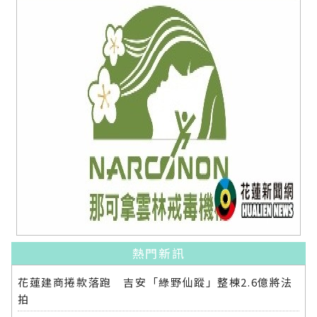
熱門新訊
花蓮建商捲款落跑 吉安「綠野仙蹤」整棟2.6億將法
拍