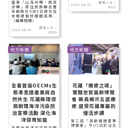
盛事「山海共鳴•族音
觀看人次：
2026-08-07
流轉」原住民族聯合豐
8051
年節將在9月5日將在吉
安鄉運動休閒園區熱...
（繼續閱讀）
觀看人次：
2026-08-07
8065
地方新聞
地方新聞
全臺首座OECMs生
花蓮「療癒之境」
態港見證產業與自
驚豔世貿高齡博覽
然共生 花蓮縣環保
會 縣長揭示五感療
局辦理海洋污染防
癒 感受花蓮專屬的
治宣導活動 深化海
慢活步調
洋保育知能
第三屆「高齡健康產業
博覽會」今(7)日於台北
為提升海洋污染防治觀