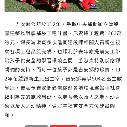
吉安鄉公所於112年，爭取中央補助鄉立幼兒
園建築物耐震補強工程計畫，斥資總工程費1363萬
餘元，鄉長游淑貞多次偕同建設課相關人員親往視
察各項工程品質完備，也順利於去年底提前完工帶
給孩子們安全的學習環境空間。游淑貞特別感謝鄉
親們的支持，而每一位孩子都是吉安鄉的珍寶，11
2年花蓮縣新生兒出生率，吉安鄉再以504名出生數
奪冠，更賦予吉安鄉必需做好各項環境建設和社會
福利為先的施政周延，以老吾老以及人之老、幼吾
幼以及人之幼精神，做好幸福吉安全方位建設圓
滿。