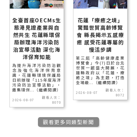
全臺首座OECMs生
花蓮「療癒之境」
態港見證產業與自
驚豔世貿高齡博覽
然共生 花蓮縣環保
會 縣長揭示五感療
局辦理海洋污染防
癒 感受花蓮專屬的
治宣導活動 深化海
慢活步調
洋保育知能
第三屆「高齡健康產業
博覽會」今(7)日於台北
為提升海洋污染防治觀
世貿一館盛大開展，花
念及強化海洋保育意
蓮縣政府以「花蓮‧療
識，花蓮縣環境保護局
癒之境」為主題，打造
日前辦理「115年度海洋
全場最...（繼續閱讀）
污染防治宣導活動」，
邀集環保...（繼續閱讀）
觀看人次：
2026-08-07
8072
觀看人次：
2026-08-07
8070
觀看更多同類型新聞