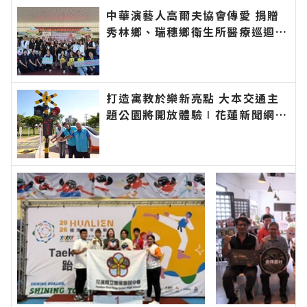
聞網官方網站各類新聞－最快速的今日新聞報導 最
中華演藝人高爾夫協會傳愛 捐贈
新的在地資訊！
秀林鄉、瑞穗鄉衛生所醫療巡迴車
縣長代表花蓮鄉親表達感謝∣花蓮
新聞網官方網站各類新聞－最快速
的今日新聞報導 最新的在地資
訊！
打造寓教於樂新亮點 大本交通主
題公園將開放體驗∣花蓮新聞網官
方網站各類新聞－最快速的今日新
聞報導 最新的在地資訊！