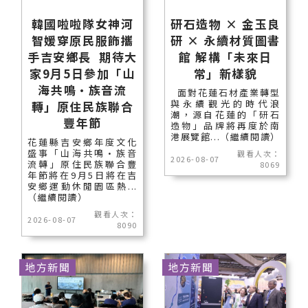
韓國啦啦隊女神河
研石造物 × 金玉良
智媛穿原民服飾攜
研 × 永續材質圖書
手吉安鄉長 期待大
館 解構「未來日
家9月5日參加「山
常」新樣貌
海共鳴•族音流
面對花蓮石材產業轉型
與永續觀光的時代浪
轉」原住民族聯合
潮，源自花蓮的「研石
豐年節
造物」品牌將再度於南
港展覽館...（繼續閱讀）
花蓮縣吉安鄉年度文化
盛事「山海共鳴•族音
觀看人次：
2026-08-07
流轉」原住民族聯合豐
8069
年節將在9月5日將在吉
安鄉運動休閒園區熱...
（繼續閱讀）
觀看人次：
2026-08-07
8090
地方新聞
地方新聞