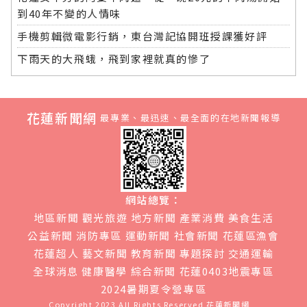
到40年不變的人情味
手機剪輯微電影行銷，東台灣記協開班授課獲好評
下雨天的大飛蛾，飛到家裡就真的慘了
花蓮新聞網
最專業、最迅速、最全面的在地新聞報導
網站總覽：
地區新聞
觀光旅遊
地方新聞
產業消費
美食生活
公益新聞
消防專區
運動新聞
社會新聞
花蓮區漁會
花蓮超人
藝文新聞
教育新聞
專題探討
交通運輸
全球消息
健康醫學
綜合新聞
花蓮0403地震專區
2024暑期夏令營專區
Copyright 2023 All Rights Reserved
花蓮新聞網