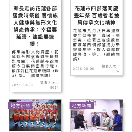
縣長走訪花蓮各部
花蓮市四部落同慶
落歲時祭儀 關懷族
豐年祭 百歲耆老披
人健康與無形文化
肩傳承文化精神
資產傳承：幸福要
花蓮市八月八日再迎來
豐年祭盛會，磯固、根
延續、建設要繼
努夷、拉署旦及達蘇達
續！
蘇湳等四個部落接力舉
辦豐年祭，族人齊聚歡
傳承無形文化資產，花
慶豐收、迎...（繼續閱
蓮縣各部落歲時祭儀熱
讀）
烈展開！花蓮縣長徐榛
蔚今日展開密集行程，
觀看人次：
2026-08-08
依序前往花蓮市磯固（ik
8057
u）部...（繼續閱讀）
觀看人次：
2026-08-08
8054
地方新聞
地方新聞