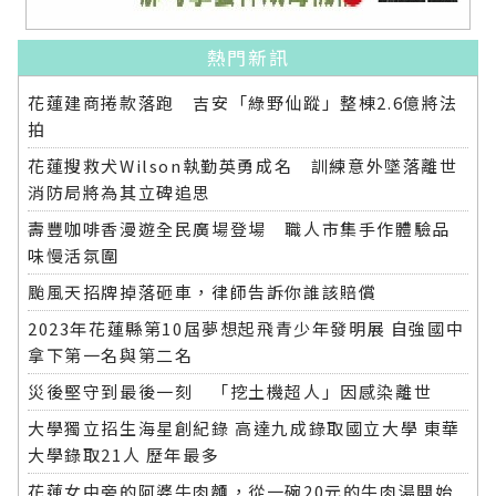
熱門新訊
花蓮建商捲款落跑 吉安「綠野仙蹤」整棟2.6億將法
拍
花蓮搜救犬Wilson執勤英勇成名 訓練意外墜落離世
消防局將為其立碑追思
壽豐咖啡香漫遊全民廣場登場 職人市集手作體驗品
味慢活氛圍
颱風天招牌掉落砸車，律師告訴你誰該賠償
2023年花蓮縣第10屆夢想起飛青少年發明展 自強國中
拿下第一名與第二名
災後堅守到最後一刻 「挖土機超人」因感染離世
大學獨立招生海星創紀錄 高達九成錄取國立大學 東華
大學錄取21人 歷年最多
花蓮女中旁的阿婆牛肉麵，從一碗20元的牛肉湯開始