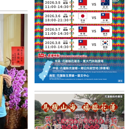
國外報導
台東縣
關山鎮
苗栗縣
其他地區
新竹市
和平鄉
台南市
澎湖縣
香港
台東市