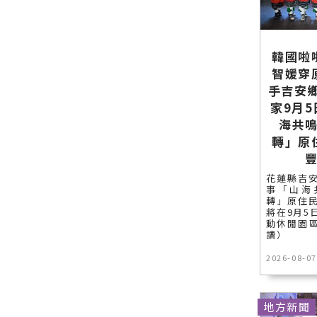
韓國啦
智媛穿
手吉安
家9月
海共
轉」原
花蓮縣吉
事「山海
轉」原住
將在9月5
動休閒園區
讀）
2026-08-07
地方新聞