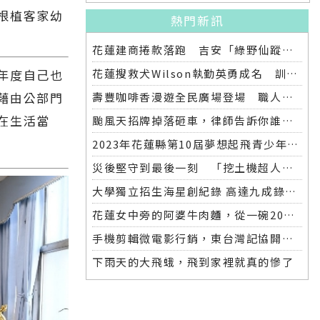
根植客家幼
熱門新訊
花蓮建商捲款落跑 吉安「綠野仙蹤」整棟2.6億將法拍
花蓮搜救犬Wilson執勤英勇成名 訓練意外墜落離世 消防局將為其立碑追思
年度自己也
藉由公部門
壽豐咖啡香漫遊全民廣場登場 職人市集手作體驗品味慢活氛圍
在生活當
颱風天招牌掉落砸車，律師告訴你誰該賠償
2023年花蓮縣第10屆夢想起飛青少年發明展 自強國中拿下第一名與第二名
災後堅守到最後一刻 「挖土機超人」因感染離世
大學獨立招生海星創紀錄 高達九成錄取國立大學 東華大學錄取21人 歷年最多
花蓮女中旁的阿婆牛肉麵，從一碗20元的牛肉湯開始到40年不變的人情味
手機剪輯微電影行銷，東台灣記協開班授課獲好評
下雨天的大飛蛾，飛到家裡就真的慘了