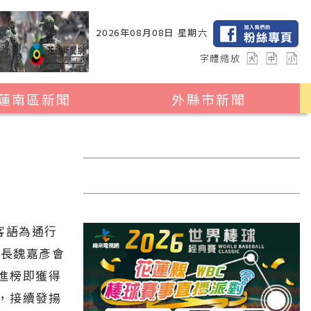
2026年08月08日 星期六
字體縮放
蓮南區新聞
外縣市新聞
瑞穗鄉
花蓮縣全區
玉里鎮
2024暑期夏令營專區
卓溪鄉
台北市
富里鄉
新北市
客語為通行
台中市
市長魏嘉彥會
彰化縣
進榜即獲得
高雄市
，接續發揚