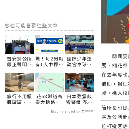
您也可能喜歡這些文章
PR
簡莉雯所
吉安鄉公所
驚！每2男就
國際少年運
嚴正聲明：
有1人中標？
動會桌球預
展、桐花祭
酒駕零容忍
不可能吧？
賽戰火引
在去年度也
吳姓副主任
爆：中華台
PR
請辭獲准∣
北花蓮縣選
補助，辦理
花蓮新聞網
手余昕曄、
興，進入校
官方網站各
邱澈宣與台
旅行不用瓶
花68鄉道高
日本強震敲
類新聞－最
北市選手洪
瓶罐罐，汎
寮大橋路段8
響警鐘 花蓮
快速的今日
秉裕挺進男
簡所長也提
倫1瓶搞定臉
月8日至9日
市兵棋推演
新聞報導 最
子單打八強
Recommended by
部保養！
部份時段辦
強化城市防
新的在地資
∣花蓮新聞
區及公所開
理路面刨鋪
災韌性∣花
訊！
網官方網站
施工期間道
蓮新聞網官
位打造客語
各類新聞－