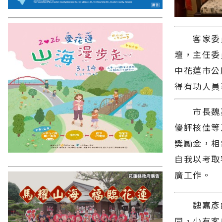
客家委員會
壇，主任委
中花蓮市公
得有功人員
市長魏嘉
優評核佳等
獎勵金，相
自我以考取
廣工作。
魏嘉彥說
同，少有客