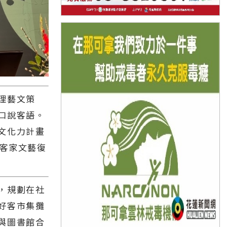
理藝文策
口說客語。
文化力計畫
動客家文藝復
，規劃在社
好客市集攤
與圖書館合