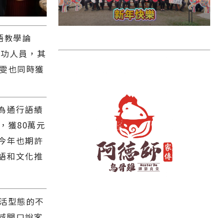
雲林縣
長濱鄉
語教學論
台東市
有功人員，其
池上鄉
莉雯也同時獲
鹿野鄉
彰化縣
為通行語績
，獲80萬元
今年也期許
語和文化推
活型態的不
域開口說客