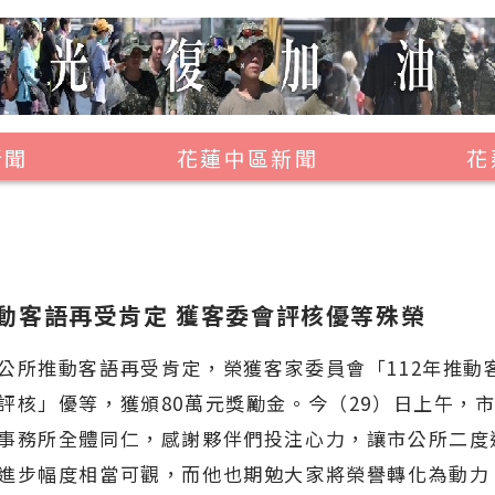
新聞
花蓮中區新聞
花
壽豐鄉
鳳林鎮
萬榮鄉
動客語再受肯定 獲客委會評核優等殊榮
光復鄉
推動客語再受肯定，榮獲客家委員會「112年推動
豐濱鄉
評核」優等，獲頒80萬元獎勵金。今（29）日上午，
事務所全體同仁，感謝夥伴們投注心力，讓市公所二度
進步幅度相當可觀，而他也期勉大家將榮譽轉化為動力