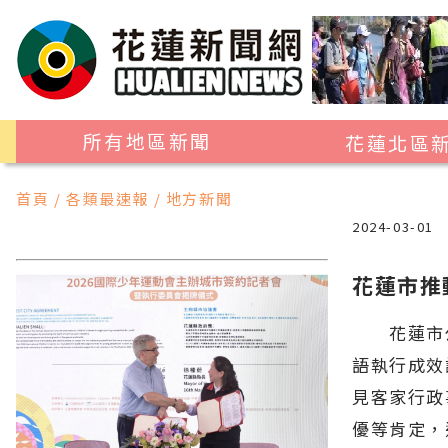
所有地區新聞
花蓮北區
花蓮市
首頁 / 各類最速報 / 地方新聞
吉安鄉
2024-03-01
新城鄉
花蓮市推
秀林鄉
花蓮市公所
語執行成效
見客家行政
優等肯定，