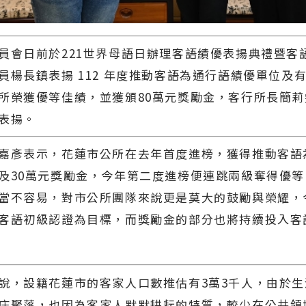
日前於221世界母語日辦理客語績優表揚典禮暨客
員楊長鎮表揚 112 年度推動客語為通行語績優單位及
所榮獲優等佳績，並獲頒80萬元獎勵金，客行所長簡
表揚。
彥表示，花蓮市公所在去年首度進榜，獲得推動客語
及30萬元獎勵金，今年第二度進榜便連跳兩級奪得優等
當不容易，對市公所團隊來說更是莫大的鼓勵與榮耀，
客語初級認證為目標，而獎勵金的部分也將持續投入客
，設籍花蓮市的客家人口數推估有3萬3千人，由於生
庄聚落，也因為客家人默默耕耘的特質，較少在公共領