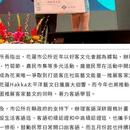
長指出，花蓮市公所近年以好客文化會館為據點，辦
、竹筍節、農民市集等多元活動，廣邀民眾在活動中開
成為花東唯一爭取到打造客庄社區藝文能量—推展客家
花蓮Hakka太平洋藝文日獲廣大迴響，而今年也將推
園推展客家藝文的同時，著力客語學習。
及，市公所在縣政府的支持下，辦理客語深耕服務計畫
設生活客語班、客語初級認證和中高級認證班，也攜手
一條街，鼓勵民眾日常開口說客語。而五月份起也持續