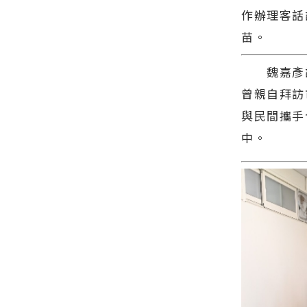
路封閉請用
方網站各類
最快速的今
作辦理客話
路人提前改
新聞－最快
日新聞報導
道∣花蓮新
速的今日新
苗。
最新的在地
聞網官方網
聞報導 最新
資訊！
站各類新聞
的在地資
魏嘉彥說
－最快速的
訊！
今日新聞報
曾親自拜訪
導 最新的在
地資訊！
與民間攜手
中。