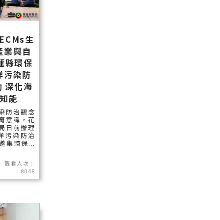
ECMs生
產業與自
蓮縣環保
洋污染防
 深化海
知能
染防治觀念
育意識，花
局日前辦理
海洋污染防治
集環保...
觀看人次：
8048