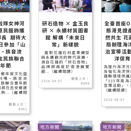
啦隊女神河
研石造物 × 金玉良
全臺首座O
原民服飾攜
研 × 永續材質圖書
態港見證
鄉長 期待大
館 解構「未來日
然共生 花
5日參加「山
常」新樣貌
局辦理海
鳴•族音流
治宣導活動
面對花蓮石材產業轉型
與永續觀光的時代浪潮，
住民族聯合
洋保育
源自花蓮的「研石造物」
豐年節
品牌將再度於南港展覽
為提升海洋污
館...（繼續閱讀）
及強化海洋保
安鄉年度文化盛
蓮縣環境保護
共鳴•族音流
觀看人次：
「115年度
2026-08-07
民族聯合豐年節
8048
宣導活動」，邀
日將在吉安鄉運
（繼續閱讀）
熱...（繼續閱
2026-08-07
觀看人次：
8061
地方新聞
地方新聞