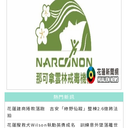
熱門新訊
花蓮建商捲款落跑 吉安「綠野仙蹤」整棟2.6億將法
拍
花蓮搜救犬Wilson執勤英勇成名 訓練意外墜落離世