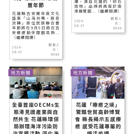
潮，源自花蓮的「研石
豐年節
造物」品牌將再度於南
港展覽館...（繼續閱讀）
花蓮縣吉安鄉年度文化
盛事「山海共鳴•族音
觀看人
2026-
流轉」原住民族聯合豐
次：
08-07
年節將在9月5日將在吉
8064
安鄉運動休閒園區熱...
（繼續閱讀）
觀看人
2026-
次：
08-07
8086
地方新聞
地方新聞
全臺首座OECMs生
花蓮「療癒之境」
態港見證產業與自
驚豔世貿高齡博覽
然共生 花蓮縣環保
會 縣長揭示五感療
局辦理海洋污染防
癒 感受花蓮專屬的
治宣導活動 深化海
慢活步調