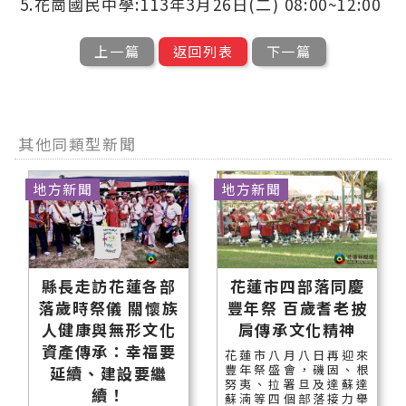
5.花崗國民中學:113年3月26日(二) 08:00~12:00
上一篇
返回列表
下一篇
其他同類型新聞
地方新聞
地方新聞
縣長走訪花蓮各部
花蓮市四部落同慶
落歲時祭儀 關懷族
豐年祭 百歲耆老披
人健康與無形文化
肩傳承文化精神
資產傳承：幸福要
花蓮市八月八日再迎來
豐年祭盛會，磯固、根
延續、建設要繼
努夷、拉署旦及達蘇達
續！
蘇湳等四個部落接力舉