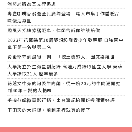
消防局將為其立碑追思
壽豐咖啡香漫遊全民廣場登場 職人市集手作體驗品
味慢活氛圍
颱風天招牌掉落砸車，律師告訴你誰該賠償
2023年花蓮縣第10屆夢想起飛青少年發明展 自強國中
拿下第一名與第二名
災後堅守到最後一刻 「挖土機超人」因感染離世
大學獨立招生海星創紀錄 高達九成錄取國立大學 東華
大學錄取21人 歷年最多
花蓮女中旁的阿婆牛肉麵，從一碗20元的牛肉湯開始
到40年不變的人情味
手機剪輯微電影行銷，東台灣記協開班授課獲好評
下雨天的大飛蛾，飛到家裡就真的慘了