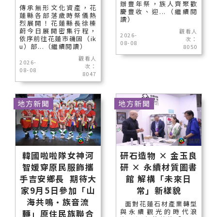
辦豐年祭，族人齊聚歡
傳承無形文化資產，花
慶豐收、迎...（繼續閱
蓮縣各部落歲時祭儀熱
讀）
烈展開！花蓮縣長徐榛
蔚今日展開密集行程，
觀看人
2026-
依序前往花蓮市磯固（ik
次：
08-08
u）部...（繼續閱讀）
8050
觀看人
2026-
次：
08-08
8047
地方新聞
地方新聞
韓國啦啦隊女神河
研石造物 × 金玉良
智媛穿原民服飾攜
研 × 永續材質圖書
手吉安鄉長 期待大
館 解構「未來日
家9月5日參加「山
常」新樣貌
海共鳴•族音流
面對花蓮石材產業轉型
與永續觀光的時代浪
轉」原住民族聯合