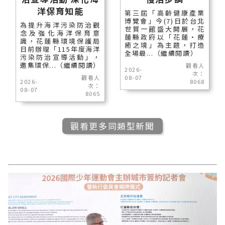
洋保育知能
第三屆「高齡健康產業
博覽會」今(7)日於台北
為提升海洋污染防治觀
世貿一館盛大開展，花
念及強化海洋保育意
蓮縣政府以「花蓮‧療
識，花蓮縣環境保護局
癒之境」為主題，打造
日前辦理「115年度海洋
全場最...（繼續閱讀）
污染防治宣導活動」，
邀集環保...（繼續閱讀）
觀看人
2026-
次：
觀看人
08-07
2026-
8068
次：
08-07
8065
觀看更多同類型新聞