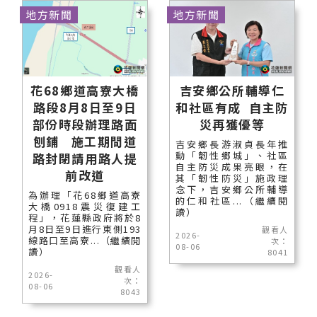
地方新聞
地方新聞
花68鄉道高寮大橋
吉安鄉公所輔導仁
路段8月8日至9日
和社區有成 自主防
部份時段辦理路面
災再獲優等
刨鋪 施工期間道
吉安鄉長游淑貞長年推
動「韌性鄉城」、社區
路封閉請用路人提
自主防災成果亮眼，在
前改道
其「韌性防災」施政理
念下，吉安鄉公所輔導
為辦理「花68鄉道高寮
的仁和社區...（繼續閱
大橋0918震災復建工
讀）
程」，花蓮縣政府將於8
月8日至9日進行東側193
觀看人
2026-
線路口至高寮...（繼續閱
次：
08-06
讀）
8041
觀看人
2026-
次：
08-06
8043