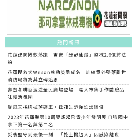
熱門新訊
花蓮建商捲款落跑 吉安「綠野仙蹤」整棟2.6億將法
拍
花蓮搜救犬Wilson執勤英勇成名 訓練意外墜落離世
消防局將為其立碑追思
壽豐咖啡香漫遊全民廣場登場 職人市集手作體驗品
味慢活氛圍
颱風天招牌掉落砸車，律師告訴你誰該賠償
2023年花蓮縣第10屆夢想起飛青少年發明展 自強國中
拿下第一名與第二名
災後堅守到最後一刻 「挖土機超人」因感染離世