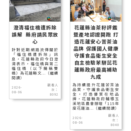
澄清福住橋遭拆除
花蓮縣油茶籽評鑑
誤解 縣府請民眾放
暨產地認證開跑 打
心
造花蓮安心苦茶油
品牌 保護國人健康
針對近期網路流傳關於
「福住橋遭拆除」訊
守護食品衛生安全
息，花蓮縣政府今日澄
自主檢驗苯駢芘花
清表示，福住橋與第二
福住橋（以下簡稱雙
蓮縣政府最高補助
橋）為花蓮縣文...（繼續
九成
閱讀）
為持續提升花蓮苦茶油
觀看人
2026-
品質，守護食品衛生安
次：
08-06
全，打造優質在地品
8092
牌，花蓮縣政府輔導玉
溪地區農會辦理「115年
度花蓮油...（繼續閱讀）
觀看人
2026-
次：
08-06
8040