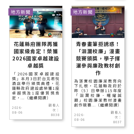
地方新聞
地方新聞
花蓮縣府團隊再獲
青春畫筆拒誘惑！
國家級肯定！榮獲
「洄瀾校廉」漫畫
2026國家卓越建設
競賽頒獎，學子揮
卓越獎
灑參與廉政教材創
作
「2026國家卓越建設
獎」本月3日於台北君悅
為落實校園廉潔教育向
酒店舉行頒獎典禮，花
下扎根，花蓮縣政府於
蓮縣政府建設處榮獲1座
昨（5）日舉辦115年度
卓越獎及1座優質獎肯
「洄瀾校廉．曙耀誠
定，...（繼續閱讀）
巔」校園廉潔教材漫畫
創作競賽...（繼續閱讀）
觀看人
2026-
次：
08-06
觀看人
8038
2026-
次：
08-06
8037