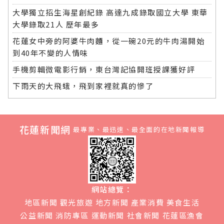
大學獨立招生海星創紀錄 高達九成錄取國立大學 東華
大學錄取21人 歷年最多
花蓮女中旁的阿婆牛肉麵，從一碗20元的牛肉湯開始
到40年不變的人情味
手機剪輯微電影行銷，東台灣記協開班授課獲好評
下雨天的大飛蛾，飛到家裡就真的慘了
花蓮新聞網
最專業、最迅速、最全面的在地新聞報導
網站總覽：
地區新聞
觀光旅遊
地方新聞
產業消費
美食生活
公益新聞
消防專區
運動新聞
社會新聞
花蓮區漁會