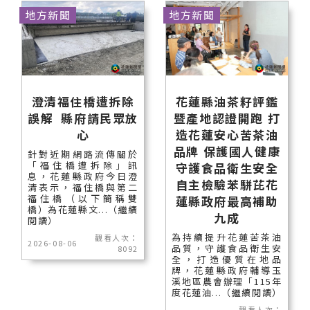
地方新聞
地方新聞
澄清福住橋遭拆除
花蓮縣油茶籽評鑑
誤解 縣府請民眾放
暨產地認證開跑 打
心
造花蓮安心苦茶油
品牌 保護國人健康
針對近期網路流傳關於
「福住橋遭拆除」訊
守護食品衛生安全
息，花蓮縣政府今日澄
自主檢驗苯駢芘花
清表示，福住橋與第二
福住橋（以下簡稱雙
蓮縣政府最高補助
橋）為花蓮縣文...（繼續
九成
閱讀）
為持續提升花蓮苦茶油
觀看人次：
2026-08-06
品質，守護食品衛生安
8092
全，打造優質在地品
牌，花蓮縣政府輔導玉
溪地區農會辦理「115年
度花蓮油...（繼續閱讀）
觀看人次：