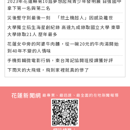
2023年花蓮縣第10屆夢想起飛青少年發明展 自強國中
拿下第一名與第二名
災後堅守到最後一刻 「挖土機超人」因感染離世
大學獨立招生海星創紀錄 高達九成錄取國立大學 東華
大學錄取21人 歷年最多
花蓮女中旁的阿婆牛肉麵，從一碗20元的牛肉湯開始
到40年不變的人情味
手機剪輯微電影行銷，東台灣記協開班授課獲好評
下雨天的大飛蛾，飛到家裡就真的慘了
花蓮新聞網
最專業、最迅速、最全面的在地新聞報導
網站總覽：