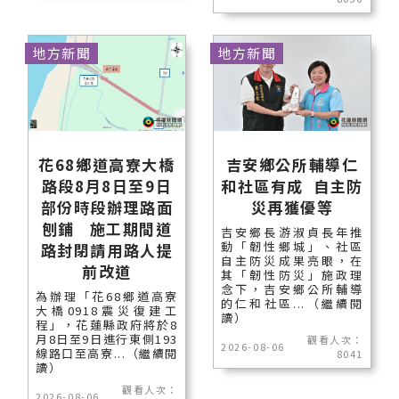
地方新聞
地方新聞
花68鄉道高寮大橋
吉安鄉公所輔導仁
路段8月8日至9日
和社區有成 自主防
部份時段辦理路面
災再獲優等
刨鋪 施工期間道
吉安鄉長游淑貞長年推
動「韌性鄉城」、社區
路封閉請用路人提
自主防災成果亮眼，在
前改道
其「韌性防災」施政理
念下，吉安鄉公所輔導
為辦理「花68鄉道高寮
的仁和社區...（繼續閱
大橋0918震災復建工
讀）
程」，花蓮縣政府將於8
月8日至9日進行東側193
觀看人次：
2026-08-06
線路口至高寮...（繼續閱
8041
讀）
觀看人次：
2026-08-06