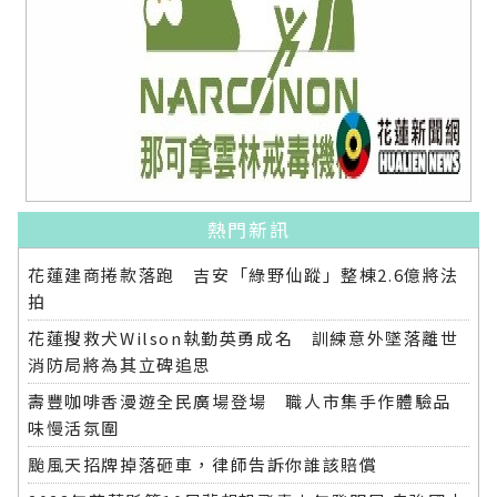
熱門新訊
花蓮建商捲款落跑 吉安「綠野仙蹤」整棟2.6億將法
拍
花蓮搜救犬Wilson執勤英勇成名 訓練意外墜落離世
消防局將為其立碑追思
壽豐咖啡香漫遊全民廣場登場 職人市集手作體驗品
味慢活氛圍
颱風天招牌掉落砸車，律師告訴你誰該賠償