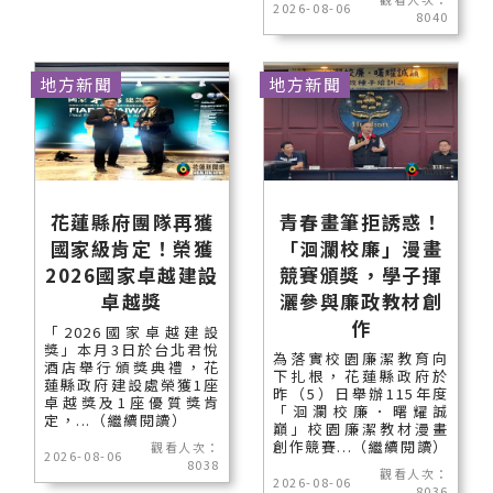
2026-08-06
8040
地方新聞
地方新聞
花蓮縣府團隊再獲
青春畫筆拒誘惑！
國家級肯定！榮獲
「洄瀾校廉」漫畫
2026國家卓越建設
競賽頒獎，學子揮
卓越獎
灑參與廉政教材創
作
「2026國家卓越建設
獎」本月3日於台北君悅
為落實校園廉潔教育向
酒店舉行頒獎典禮，花
下扎根，花蓮縣政府於
蓮縣政府建設處榮獲1座
昨（5）日舉辦115年度
卓越獎及1座優質獎肯
「洄瀾校廉．曙耀誠
定，...（繼續閱讀）
巔」校園廉潔教材漫畫
創作競賽...（繼續閱讀）
觀看人次：
2026-08-06
8038
觀看人次：
2026-08-06
8036