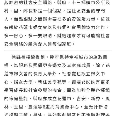
起綿密的社會安全網絡，縣府、十三鄉鎮市公所及
村、里、鄰長都是一個個點，是社區安全的守門
人，而點跟點之間還需要很多的資源及力量，這就
有賴於花蓮市婦女會以及各個社會團體協力合作，
多一份心、多一雙眼睛，鏈結起來才有可能讓社會
安全網絡的觸角深入到每個家庭。
徐縣長接續提到，縣府秉持幸福城市的施政目
標，為服務及照顧更多婦女及其家庭成員，除了花
蓮市婦女會的長青大學外，社會處也設立婦女中
心、婦女大學、新住民學苑等，讓婦女姊妹有更多
學習成長和社會參與的機會；而為加強全縣各鄉鎮
的家庭量能，縣府亦成立花蓮市、吉安、新秀、鳳
林、玉里、豐濱等6處托育資源中心，並預計新增
光復親子館，另外，婦幼親創園區也不定時辦理各