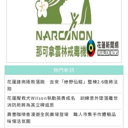
熱門新訊
花蓮建商捲款落跑 吉安「綠野仙蹤」整棟2.6億將法
拍
花蓮搜救犬Wilson執勤英勇成名 訓練意外墜落離世
消防局將為其立碑追思
壽豐咖啡香漫遊全民廣場登場 職人市集手作體驗品
味慢活氛圍