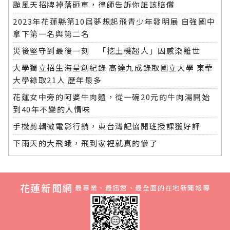
颱風天招牌掉落砸車，律師告訴你誰該賠償
2023年花蓮縣第10屆夢想起飛青少年發明展 自強國中
拿下第一名與第二名
災後堅守到最後一刻 「挖土機超人」因感染離世
大學獨立招生海星創紀錄 高達九成錄取國立大學 東華
大學錄取21人 歷年最多
花蓮女中旁的阿婆牛肉麵，從一碗20元的牛肉湯開始
到40年不變的人情味
手機剪輯微電影行銷，東台灣記協開班授課獲好評
下雨天的大飛蛾，飛到家裡就真的慘了
花蓮新聞網
最專業、最迅速、最全面的在地新聞報導