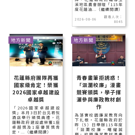
溪地區農會辦理「115年
度花蓮油...（繼續閱讀）
觀看人次：
2026-08-06
8045
地方新聞
地方新聞
花蓮縣府團隊再獲
青春畫筆拒誘惑！
國家級肯定！榮獲
「洄瀾校廉」漫畫
2026國家卓越建設
競賽頒獎，學子揮
卓越獎
灑參與廉政教材創
作
「2026國家卓越建設
獎」本月3日於台北君悅
為落實校園廉潔教育向
酒店舉行頒獎典禮，花
下扎根，花蓮縣政府於
蓮縣政府建設處榮獲1座
昨（5）日舉辦115年度
卓越獎及1座優質獎肯
「洄瀾校廉．曙耀誠
定，...（繼續閱讀）
巔」校園廉潔教材漫畫