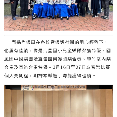
而縣內樂風在各校音樂類社團的用心經營下，
也屢有佳績，像是海星國小兒童樂隊榮獲特優，國
風國中國樂團及直笛團榮獲國樂合奏、絲竹室內樂
合奏及直笛合奏特優。3月16日至27日為音樂比賽
個人賽期程，期許本縣選手均能獲得佳績。