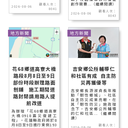
創作競賽...（繼續閱讀）
觀看人次：
2026-08-06
8041
觀看人次：
2026-08-06
8043
地方新聞
地方新聞
花68鄉道高寮大橋
吉安鄉公所輔導仁
路段8月8日至9日
和社區有成 自主防
部份時段辦理路面
災再獲優等
刨鋪 施工期間道
吉安鄉長游淑貞長年推
動「韌性鄉城」、社區
路封閉請用路人提
自主防災成果亮眼，在
前改道
其「韌性防災」施政理
念下，吉安鄉公所輔導
為辦理「花68鄉道高寮
的仁和社區...（繼續閱
大橋0918震災復建工
讀）
程」，花蓮縣政府將於8
月8日至9日進行東側193
觀看人次：
2026-08-06