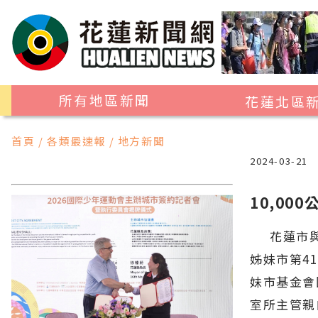
所有地區新聞
花蓮北區
花蓮市
首頁 / 各類最速報 / 地方新聞
吉安鄉
2024-03-21
新城鄉
10,0
秀林鄉
花蓮市與美
姊妹市第41
妹市基金會
室所主管親