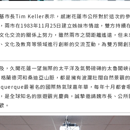
長Tim Keller表示，感謝花蓮市公所對於這次的
，兩市在1983年11月25日建立姊妹市情誼，雙方持續
文化交流的關係上努力，雖然兩市之間距離遙遠，但未
、文化及教育等領域進行創新的交流互動，為雙方開創
久聞花蓮一望無際的太平洋及氣勢磅礡的太魯閣峽谷，
ue的格蘭德河和桑迪亞山脈，都是擁有波瀾壯闊自然景觀
buquerque最著名的國際熱氣球嘉年華，每年十月都會
，是全球知名的旅遊觀光慶典，誠摯邀請魏市長、公所
歡。