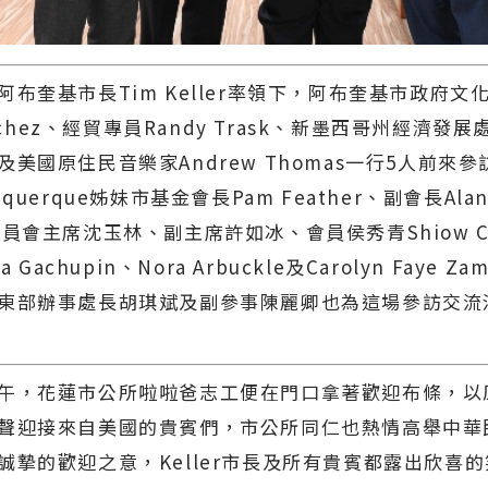
奎基市長Tim Keller率領下，阿布奎基市政府文
Sanchez、經貿專員Randy Trask、新墨西哥州經濟發
及美國原住民音樂家Andrew Thomas一行5人前來
querque姊妹市基金會長Pam Feather、副會長Alana
員會主席沈玉林、副主席許如冰、會員侯秀青Shiow Chi
a Gachupin、Nora Arbuckle及Carolyn Faye Z
東部辦事處長胡琪斌及副參事陳麗卿也為這場參訪交流
，花蓮市公所啦啦爸志工便在門口拿著歡迎布條，以
聲迎接來自美國的貴賓們，市公所同仁也熱情高舉中華
誠摯的歡迎之意，Keller市長及所有貴賓都露出欣喜