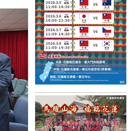
國外報導
台東縣
關山鎮
苗栗縣
其他地區
新竹市
和平鄉
台南市
澎湖縣
香港
台東市