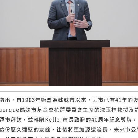
，自1983年締盟為姊妹市以來，兩市已有41年的友
uquerque姊妹市基金會花蓮委員會主席的沈玉林教授及
蓮市拜訪，並轉贈Keller市長致贈的40周年紀念獎牌
這份歷久彌堅的友誼，往後將更加源遠流長，未來市公