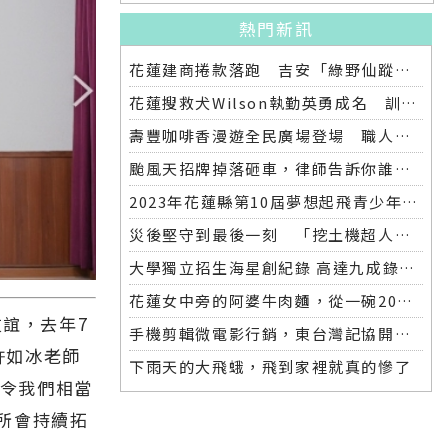
熱門新訊
花蓮建商捲款落跑 吉安「綠野仙蹤」整棟2.6億將法拍
花蓮搜救犬Wilson執勤英勇成名 訓練意外墜落離世 消防局將為其立碑追思
壽豐咖啡香漫遊全民廣場登場 職人市集手作體驗品味慢活氛圍
颱風天招牌掉落砸車，律師告訴你誰該賠償
2023年花蓮縣第10屆夢想起飛青少年發明展 自強國中拿下第一名與第二名
災後堅守到最後一刻 「挖土機超人」因感染離世
大學獨立招生海星創紀錄 高達九成錄取國立大學 東華大學錄取21人 歷年最多
花蓮女中旁的阿婆牛肉麵，從一碗20元的牛肉湯開始到40年不變的人情味
誼，去年7
手機剪輯微電影行銷，東台灣記協開班授課獲好評
許如冰老師
下雨天的大飛蛾，飛到家裡就真的慘了
，令我們相當
所會持續拓