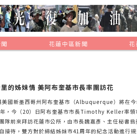
新聞
花蓮中區新聞
花
壽豐鄉
鳳林鎮
萬榮鄉
00公里的姊妹情 美阿布奎基市長率團訪花
光復鄉
國新墨西哥州阿布奎基市（Albuquerque）將在
豐濱鄉
年，今（20）日阿布奎基市市長Timothy Keller率
團隊前來拜訪花蓮市公所，由市長魏嘉彥、主任秘書翁
自接待，雙方對於締結姊妹市41周年的紀念活動進行