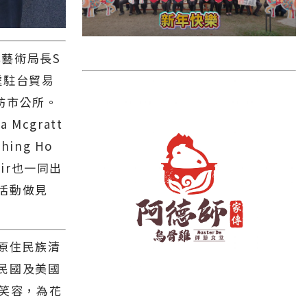
雲林縣
長濱鄉
化藝術局長S
台東市
展處駐台貿易
池上鄉
參訪市公所。
鹿野鄉
 Mcgratt
彰化縣
ng Ho
amir也一同出
活動做見
原住民族清
民國及美國
的笑容，為花