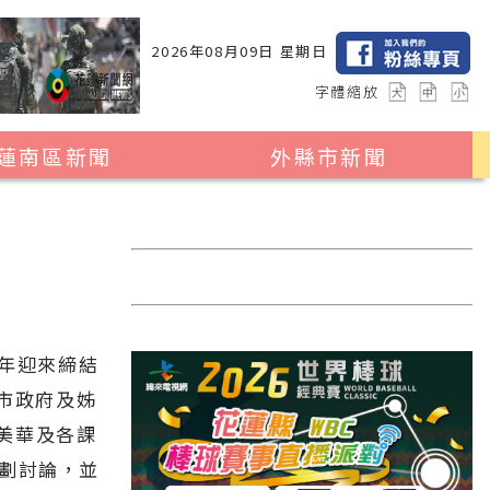
2026年08月09日 星期日
字體縮放
蓮南區新聞
外縣市新聞
瑞穗鄉
花蓮縣全區
玉里鎮
2024暑期夏令營專區
卓溪鄉
台北市
富里鄉
新北市
今年迎來締結
台中市
領市政府及姊
彰化縣
美華及各課
高雄市
規劃討論，並