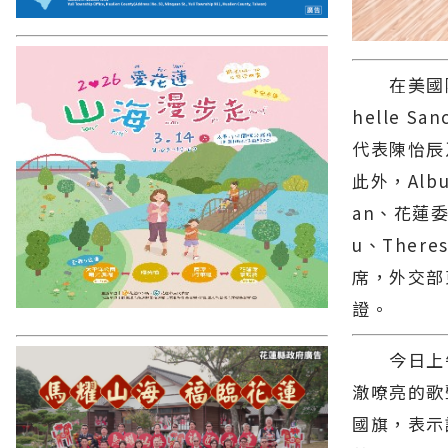
在美國阿布
helle 
代表陳怡辰
此外，Albu
an、花蓮委
u、Theres
席，外交部
證。
今日上午
澈嘹亮的歌
國旗，表示