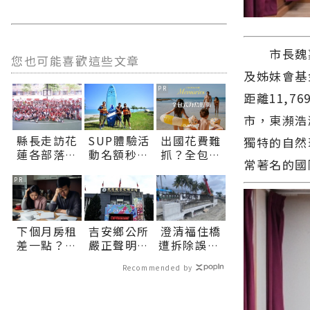
市長魏嘉彥
您也可能喜歡這些文章
及姊妹會基
PR
距離11,
市，東瀕浩
縣長走訪花
SUP體驗活
出國花費難
獨特的自然
蓮各部落歲
動名額秒殺
抓？全包式
常著名的國
時祭儀 關懷
花蓮市公所
海島假期，
族人健康與
協調加開邀
一價搞定食
PR
無形文化資
市民共遊北
宿玩樂，省
產傳承：幸
濱∣花蓮新
錢更省心！
福要延續、
聞網官方網
下個月房租
吉安鄉公所
澄清福住橋
建設要繼
站各類新聞
差一點？快
嚴正聲明：
遭拆除誤解
續！∣花蓮
－最快速的
上【易借
酒駕零容忍
縣府請民眾
新聞網官方
今日新聞報
Recommended by
網】三分鐘
吳姓副主任
放心∣花蓮
網站各類新
導 最新的在
解決燃眉之
請辭獲准∣
新聞網官方
聞－最快速
地資訊！
急
花蓮新聞網
網站各類新
的今日新聞